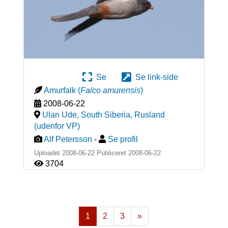
Se
Se link-side
Amurfalk
(
Falco amurensis
)
2008-06-22
Ulan Ude, South Siberia
,
Rusland
(udenfor VP)
Alf Petersson
-
Se profil
Uploadet 2008-06-22 Publiceret
2008-06-22
3704
1
2
3
»
Næste