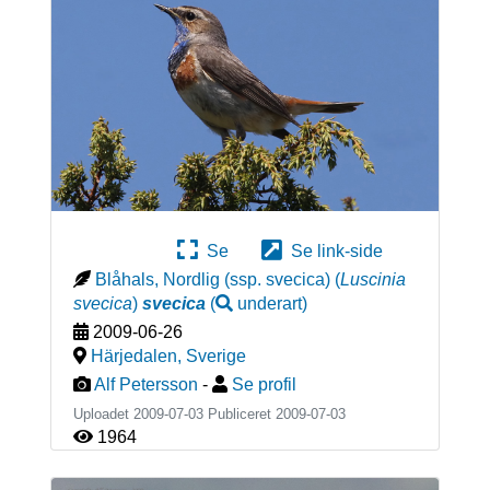
Se
Se link-side
Blåhals, Nordlig (ssp. svecica)
(
Luscinia
svecica
)
svecica
(
underart
)
2009-06-26
Härjedalen
,
Sverige
Alf Petersson
-
Se profil
Uploadet 2009-07-03 Publiceret
2009-07-03
1964