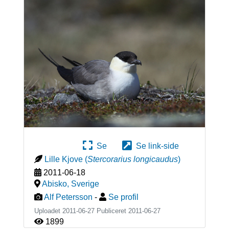
Se
Se link-side
Lille Kjove
(
Stercorarius longicaudus
)
2011-06-18
Abisko
,
Sverige
Alf Petersson
-
Se profil
Uploadet 2011-06-27 Publiceret
2011-06-27
1899