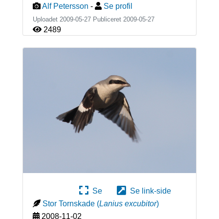
Alf Petersson
-
Se profil
Uploadet 2009-05-27 Publiceret
2009-05-27
2489
Se
Se link-side
Stor Tornskade
(
Lanius excubitor
)
2008-11-02