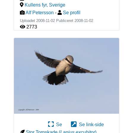
Kullens fyr
,
Sverige
Alf Petersson
-
Se profil
Uploadet 2008-11-02 Publiceret
2008-11-02
2773
Se
Se link-side
Stor Tornskade
(
Lanius excubitor
)