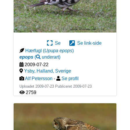
Se
Se link-side
Hærfugl
(
Upupa epops
)
epops
(
underart
)
2009-07-22
Ysby, Halland
,
Sverige
Alf Petersson
-
Se profil
Uploadet 2009-07-23 Publiceret
2009-07-23
2759