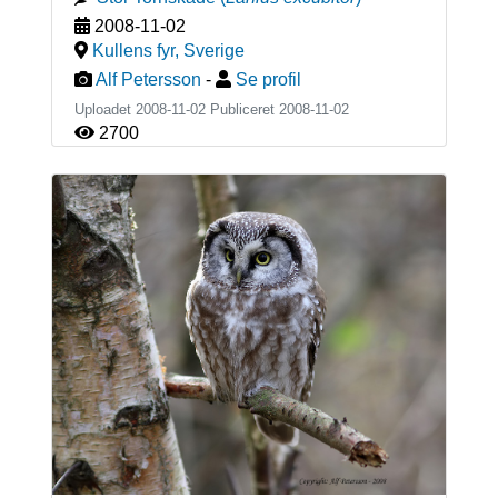
2008-11-02
Kullens fyr
,
Sverige
Alf Petersson
-
Se profil
Uploadet 2008-11-02 Publiceret
2008-11-02
2700