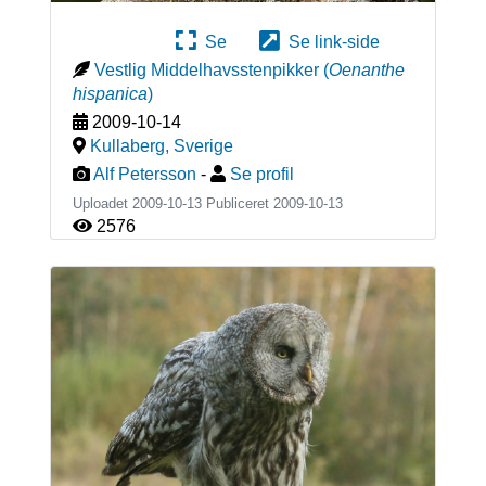
Se
Se link-side
Vestlig Middelhavsstenpikker
(
Oenanthe
hispanica
)
2009-10-14
Kullaberg
,
Sverige
Alf Petersson
-
Se profil
Uploadet 2009-10-13 Publiceret
2009-10-13
2576