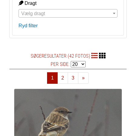
Dragt
Vælg dragt
Ryd filter
SØGERESULTATER (42 FOTOS)
PER SIDE:
1
2
3
»
Næste