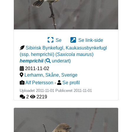
Se
Se link-side
Sibirisk Bynkefugl, Kaukasusbynkefugl
(ssp. hemprichii)
(
Saxicola maurus
)
hemprichii
(
underart
)
2011-11-02
Lerhamn, Skåne
,
Sverige
Alf Petersson
-
Se profil
Uploadet 2011-11-01 Publiceret
2011-11-01
2
2219