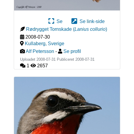
Se
Se link-side
Rødrygget Tornskade
(
Lanius collurio
)
2008-07-30
Kullaberg
,
Sverige
Alf Petersson
-
Se profil
Uploadet 2008-07-31 Publiceret
2008-07-31
1
2657