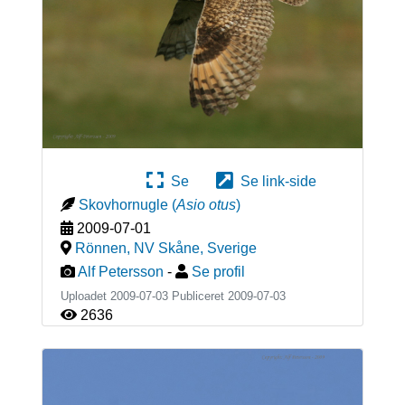
Se
Se link-side
Skovhornugle
(
Asio otus
)
2009-07-01
Rönnen, NV Skåne
,
Sverige
Alf Petersson
-
Se profil
Uploadet 2009-07-03 Publiceret
2009-07-03
2636