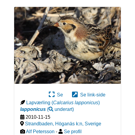
Se
Se link-side
Lapværling
(
Calcarius lapponicus
)
lapponicus
(
underart
)
2010-11-15
Strandbaden, Höganäs k:n
,
Sverige
Alf Petersson
-
Se profil