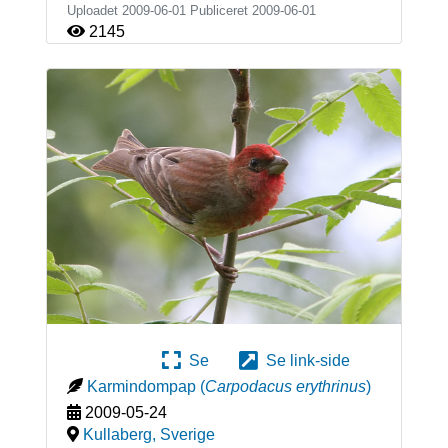
Uploadet 2009-06-01 Publiceret
2009-06-01
2145
Se
Se link-side
Karmindompap
(
Carpodacus erythrinus
)
2009-05-24
Kullaberg
,
Sverige