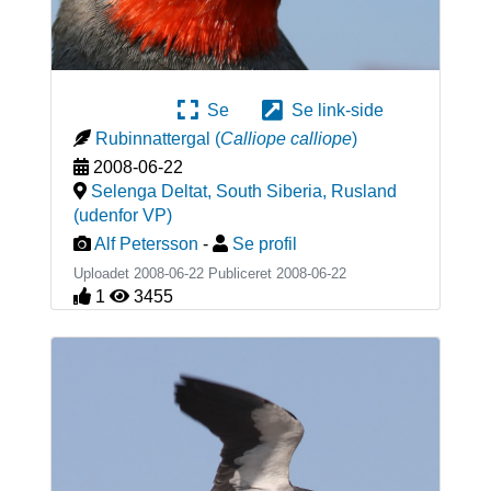
Se
Se link-side
Rubinnattergal
(
Calliope calliope
)
2008-06-22
Selenga Deltat, South Siberia
,
Rusland
(udenfor VP)
Alf Petersson
-
Se profil
Uploadet 2008-06-22 Publiceret
2008-06-22
1
3455