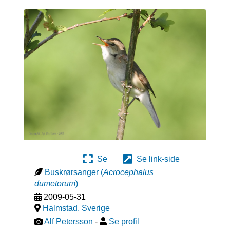
Se
Se link-side
Buskrørsanger
(
Acrocephalus
dumetorum
)
2009-05-31
Halmstad
,
Sverige
Alf Petersson
-
Se profil