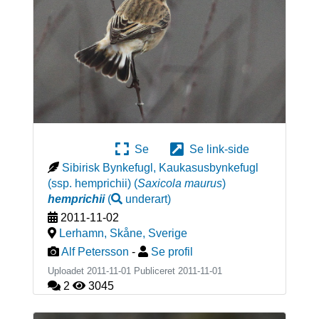
Se
Se link-side
Sibirisk Bynkefugl, Kaukasusbynkefugl
(ssp. hemprichii)
(
Saxicola maurus
)
hemprichii
(
underart
)
2011-11-02
Lerhamn, Skåne
,
Sverige
Alf Petersson
-
Se profil
Uploadet 2011-11-01 Publiceret
2011-11-01
2
3045