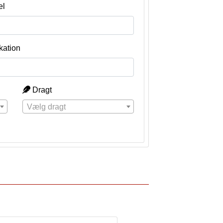
el
kation
Dragt
Vælg dragt