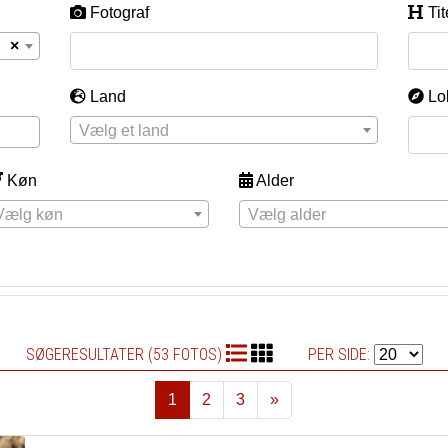
Fotograf
Tit
×
Land
Lo
Vælg et land
Køn
Alder
Vælg køn
Vælg alder
SØGERESULTATER (53 FOTOS)
PER SIDE:
1
2
3
»
Næste