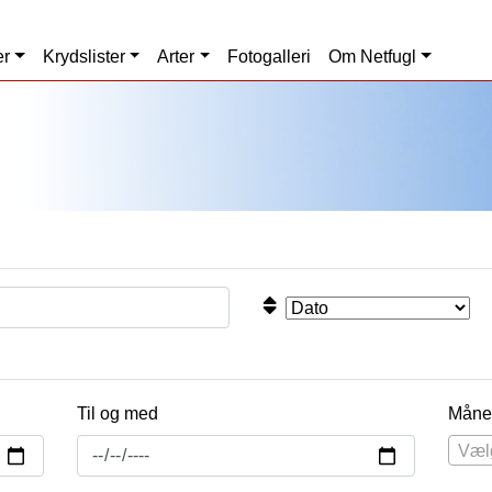
er
Krydslister
Arter
Fotogalleri
Om Netfugl
Til og med
Måne
Væl