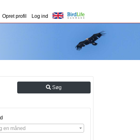
Opret profil
Log ind
Søg
d
g en måned