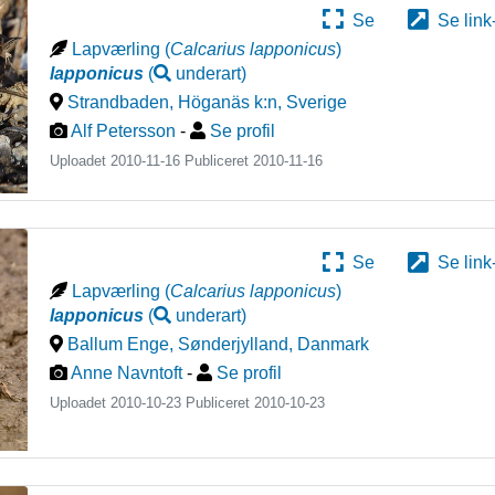
Se
Se link
Lapværling
(
Calcarius lapponicus
)
lapponicus
(
underart
)
Strandbaden, Höganäs k:n
,
Sverige
Alf Petersson
-
Se profil
Uploadet 2010-11-16 Publiceret
2010-11-16
Se
Se link
Lapværling
(
Calcarius lapponicus
)
lapponicus
(
underart
)
Ballum Enge, Sønderjylland
,
Danmark
Anne Navntoft
-
Se profil
Uploadet 2010-10-23 Publiceret
2010-10-23