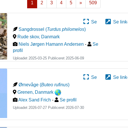
1
2
3
4
5
»
509
Næste
Se
Se link
Sangdrossel
(
Turdus philomelos
)
Rude skov
,
Danmark
Niels Jørgen Hamann Andersen
-
Se
profil
Uploadet 2025-03-25 Publiceret
2025-06-09
Se
Se link
Ørnevåge
(
Buteo rufinus
)
Grenen
,
Danmark
Alex Sand Frich
-
Se profil
Uploadet 2026-07-27 Publiceret
2026-07-30