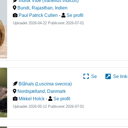
Indisk Vibe
(
Vanellus indicus
)
Bundi, Rajasthan
,
Indien
Paul Patrick Cullen
-
Se profil
Uploadet 2026-04-22 Publiceret
2026-07-01
Se
Se link
Blåhals
(
Luscinia svecica
)
Nordsjælland
,
Danmark
Mikkel Holck
-
Se profil
Uploadet 2026-05-12 Publiceret
2026-07-01