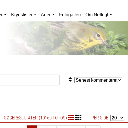
er
Krydslister
Arter
Fotogalleri
Om Netfugl
SØGERESULTATER (10160 FOTOS)
PER SIDE: