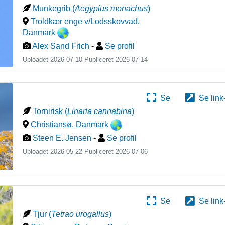
Munkegrib
(
Aegypius monachus
)
Troldkær enge v/Lodsskovvad
,
Danmark
Alex Sand Frich
-
Se profil
Uploadet 2026-07-10 Publiceret
2026-07-14
Se
Se link
Tornirisk
(
Linaria cannabina
)
Christiansø
,
Danmark
Steen E. Jensen
-
Se profil
Uploadet 2026-05-22 Publiceret
2026-07-06
Se
Se link
Tjur
(
Tetrao urogallus
)