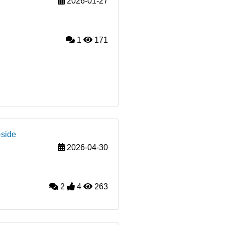
2026-01-27
1
171
-side
2026-04-30
2
4
263