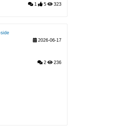
1
5
323
-side
2026-06-17
2
236