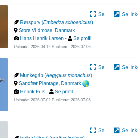
Se
Se link
Rørspurv
(
Emberiza schoeniclus
)
Store Vildmose
,
Danmark
Hans Henrik Larsen
-
Se profil
Uploadet 2026-04-12 Publiceret
2026-07-06
Se
Se link
Munkegrib
(
Aegypius monachus
)
Sandfær Plantage
,
Danmark
Henrik Friis
-
Se profil
Uploadet 2026-07-02 Publiceret
2026-07-03
Se
Se link