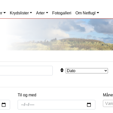
er
Krydslister
Arter
Fotogalleri
Om Netfugl
Til og med
Måne
Væl