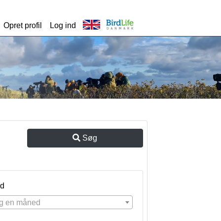
Opret profil
Log ind
Søg
d
g en måned