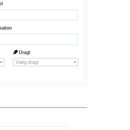
el
kation
Dragt
Vælg dragt