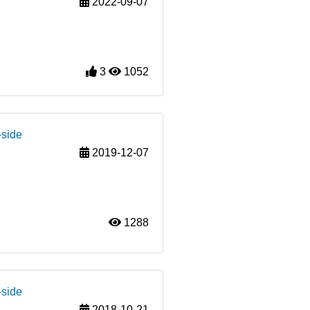
2022-09-07
3
1052
-side
2019-12-07
1288
-side
2018-10-21