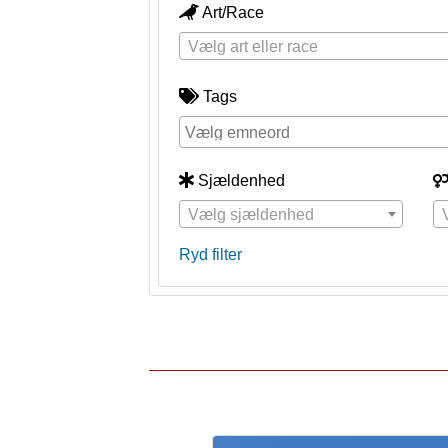
Art/Race
Vælg art eller race
Tags
Sjældenhed
Vælg sjældenhed
Ryd filter