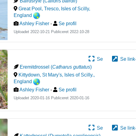
Bairdsryle
(
Calidris bairdii
)
Great Pool, Tresco, Isles of Scilly
,
England
Ashley Fisher
-
Se profil
Uploadet 2022-10-21 Publiceret
2022-10-28
Se
Se link
Eremitdrossel
(
Catharus guttatus
)
Kittydown, St Mary's, Isles of Scilly.
,
England
Ashley Fisher
-
Se profil
Uploadet 2020-01-16 Publiceret
2020-01-16
Se
Se link
Kattedrossel
(
Dumetella carolinensis
)