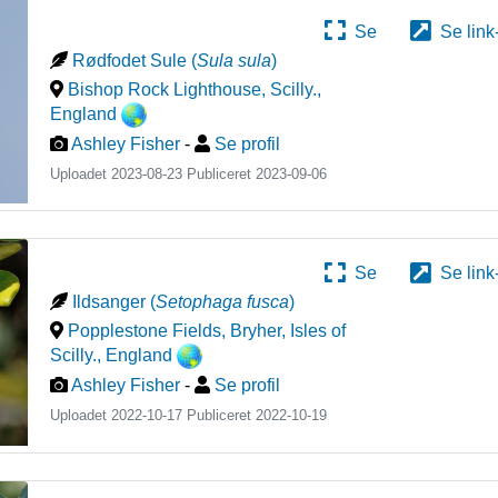
Se
Se link
Rødfodet Sule
(
Sula sula
)
Bishop Rock Lighthouse, Scilly.
,
England
Ashley Fisher
-
Se profil
Uploadet 2023-08-23 Publiceret
2023-09-06
Se
Se link
Ildsanger
(
Setophaga fusca
)
Popplestone Fields, Bryher, Isles of
Scilly.
,
England
Ashley Fisher
-
Se profil
Uploadet 2022-10-17 Publiceret
2022-10-19