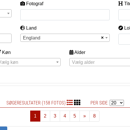
Fotograf
Tit
Land
Lo
×
England
Køn
Alder
Vælg køn
Vælg alder
SØGERESULTATER (158 FOTOS)
PER SIDE:
1
2
3
4
5
»
8
Næste