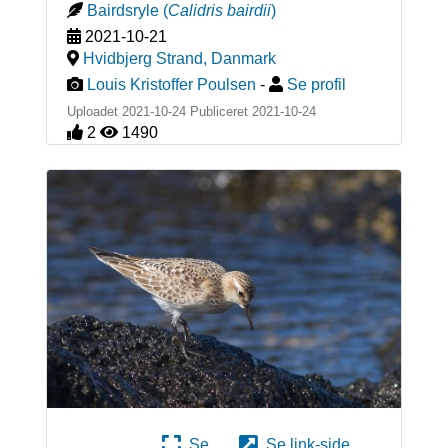
Bairdsryle
(
Calidris bairdii
)
2021-10-21
Hvidbjerg Strand
,
Danmark
Louis Kristoffer Poulsen
-
Se profil
Uploadet 2021-10-24 Publiceret
2021-10-24
2
1490
Se
Se link-side