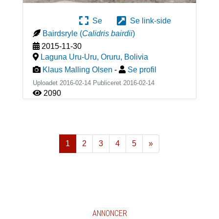
Se
Se link-side
Bairdsryle
(
Calidris bairdii
)
2015-11-30
Laguna Uru-Uru, Oruru
,
Bolivia
Klaus Malling Olsen
-
Se profil
Uploadet 2016-02-14 Publiceret
2016-02-14
2090
1
2
3
4
5
»
Næste
ANNONCER