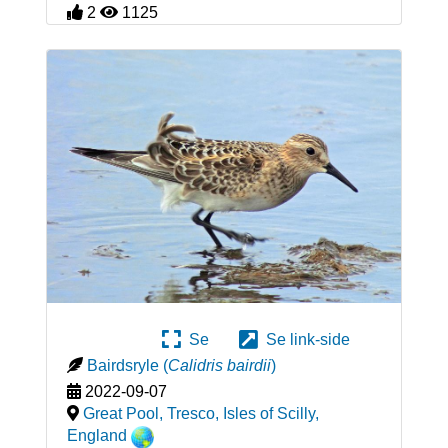
2
1125
Se
Se link-side
Bairdsryle
(
Calidris bairdii
)
2022-09-07
Great Pool, Tresco, Isles of Scilly
,
England