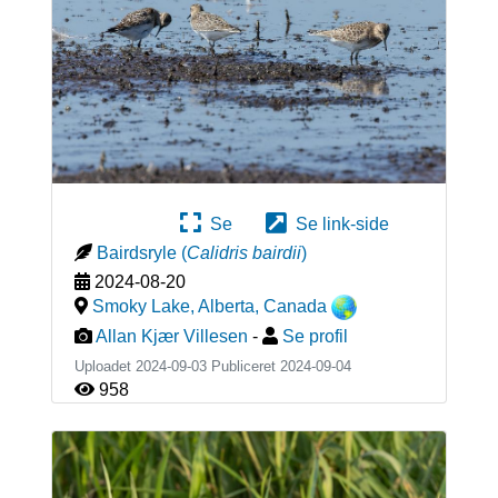
Se
Se link-side
Bairdsryle
(
Calidris bairdii
)
2024-08-20
Smoky Lake, Alberta
,
Canada
Allan Kjær Villesen
-
Se profil
Uploadet 2024-09-03 Publiceret
2024-09-04
958