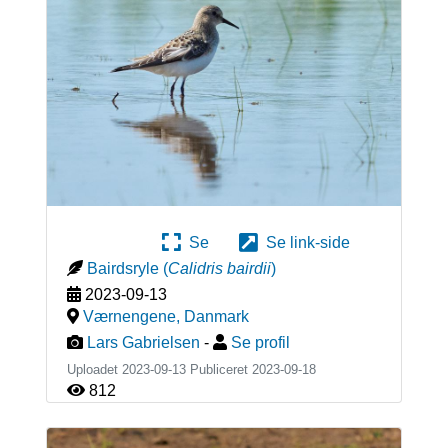
Se
Se link-side
Bairdsryle
(
Calidris bairdii
)
2023-09-13
Værnengene
,
Danmark
Lars Gabrielsen
-
Se profil
Uploadet 2023-09-13 Publiceret
2023-09-18
812