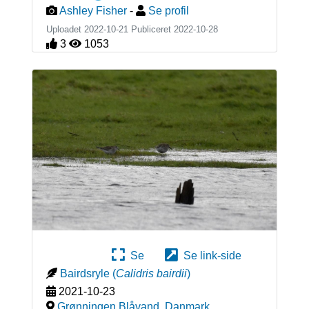
Ashley Fisher
-
Se profil
Uploadet 2022-10-21 Publiceret
2022-10-28
3
1053
Se
Se link-side
Bairdsryle
(
Calidris bairdii
)
2021-10-23
Grønningen Blåvand
,
Danmark