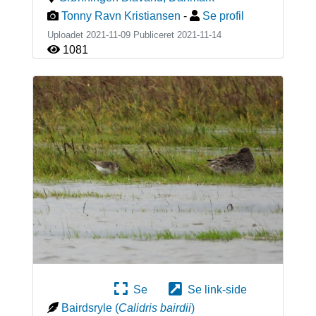
Tonny Ravn Kristiansen
-
Se profil
Uploadet 2021-11-09 Publiceret
2021-11-14
1081
Se
Se link-side
Bairdsryle
(
Calidris bairdii
)