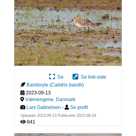
Se
Se link-side
Bairdsryle
(
Calidris bairdii
)
2023-09-13
Værnengene
,
Danmark
Lars Gabrielsen
-
Se profil
Uploadet 2023-09-13 Publiceret
2023-09-18
841