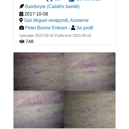
Bairdsryle
(
Calidris bairdii
)
2017-10-08
San Miguel vestpyndt
,
Azorerne
Peter Bonne Eriksen
-
Se profil
Uploadet 2023-09-16 Publiceret
2023-09-18
748