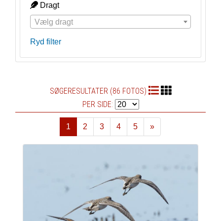
Dragt
Vælg dragt
Ryd filter
SØGERESULTATER (86 FOTOS)
PER SIDE:
1
2
3
4
5
»
Næste