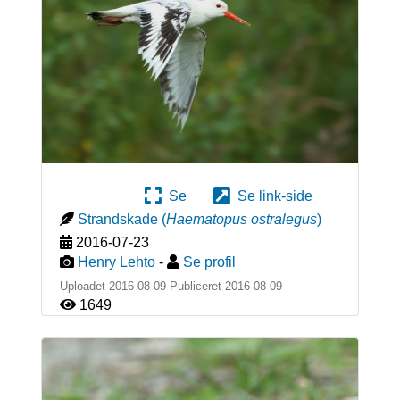
Se
Se link-side
Strandskade
(
Haematopus ostralegus
)
2016-07-23
Henry Lehto
-
Se profil
Uploadet 2016-08-09 Publiceret
2016-08-09
1649