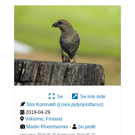
Se
Se link-side
Stor Korsnæb
(
Loxia pytyopsittacus
)
2019-04-29
Viiksimo
,
Finland
Martin Rheinheimer
-
Se profil
Uploadet 2019-05-20 Publiceret
2019-05-20