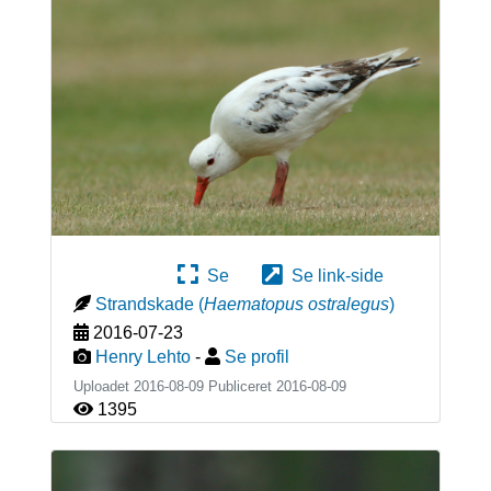
Se
Se link-side
Strandskade
(
Haematopus ostralegus
)
2016-07-23
Henry Lehto
-
Se profil
Uploadet 2016-08-09 Publiceret
2016-08-09
1395