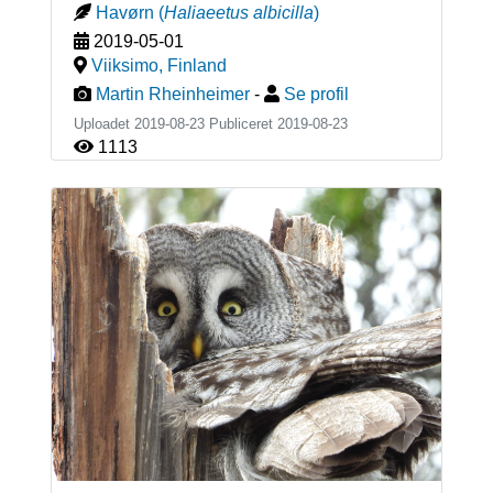
Havørn
(
Haliaeetus albicilla
)
2019-05-01
Viiksimo
,
Finland
Martin Rheinheimer
-
Se profil
Uploadet 2019-08-23 Publiceret
2019-08-23
1113