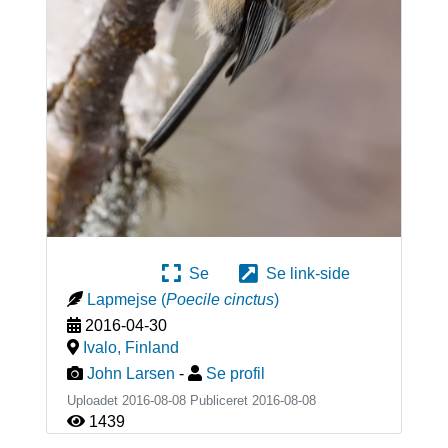
Se
Se link-side
Lapmejse
(
Poecile cinctus
)
2016-04-30
Ivalo
,
Finland
John Larsen
-
Se profil
Uploadet 2016-08-08 Publiceret
2016-08-08
1439