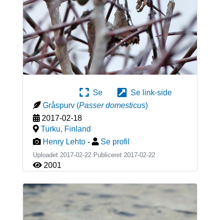
Se
Se link-side
Gråspurv
(
Passer domesticus
)
2017-02-18
Turku
,
Finland
Henry Lehto
-
Se profil
Uploadet 2017-02-22 Publiceret
2017-02-22
2001