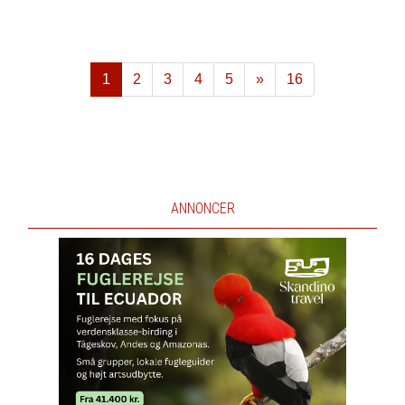
1
2
3
4
5
»
16
Næste
ANNONCER