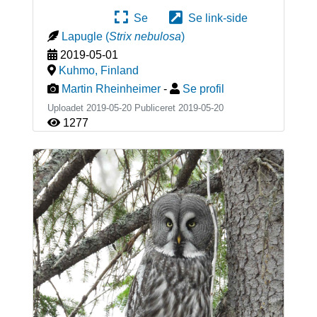
Se
Se link-side
Lapugle
(
Strix nebulosa
)
2019-05-01
Kuhmo
,
Finland
Martin Rheinheimer
-
Se profil
Uploadet 2019-05-20 Publiceret
2019-05-20
1277