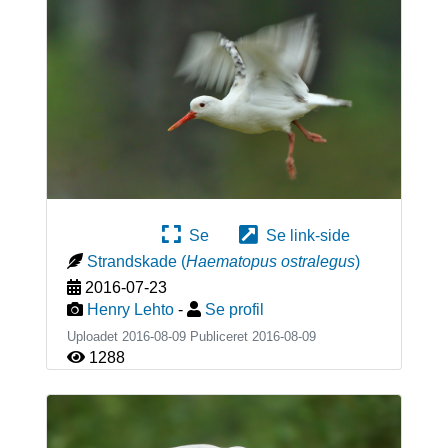
Se
Se link-side
Strandskade
(
Haematopus ostralegus
)
2016-07-23
Henry Lehto
-
Se profil
Uploadet 2016-08-09 Publiceret
2016-08-09
1288