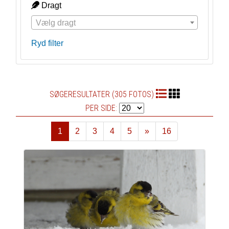
Dragt
Vælg dragt
Ryd filter
SØGERESULTATER (305 FOTOS)
PER SIDE:
1
2
3
4
5
»
16
Næste