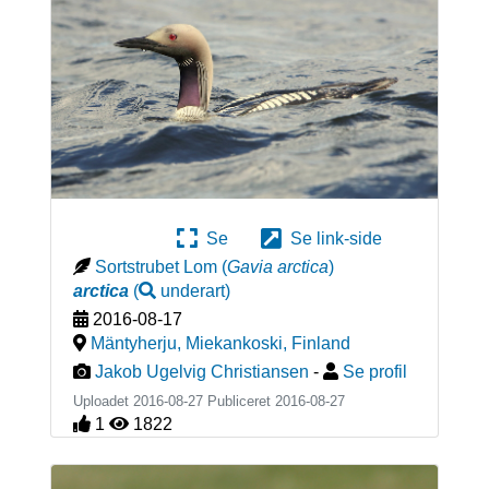
Se
Se link-side
Sortstrubet Lom
(
Gavia arctica
)
arctica
(
underart
)
2016-08-17
Mäntyherju, Miekankoski
,
Finland
Jakob Ugelvig Christiansen
-
Se profil
Uploadet 2016-08-27 Publiceret
2016-08-27
1
1822