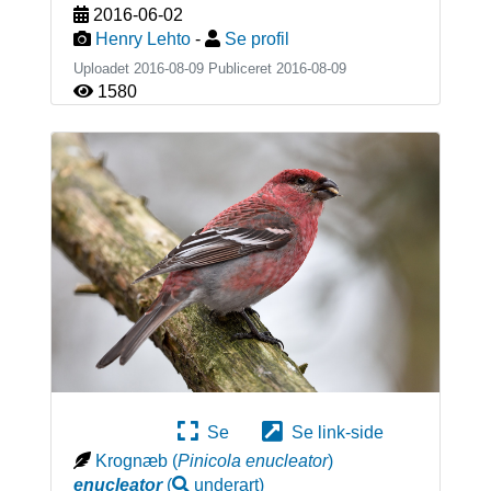
2016-06-02
Henry Lehto
-
Se profil
Uploadet 2016-08-09 Publiceret
2016-08-09
1580
Se
Se link-side
Krognæb
(
Pinicola enucleator
)
enucleator
(
underart
)