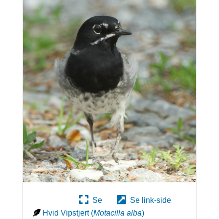
Se
Se link-side
Hvid Vipstjert
(
Motacilla alba
)