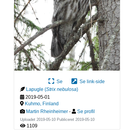
Se
Se link-side
Lapugle
(
Strix nebulosa
)
2019-05-01
Kuhmo
,
Finland
Martin Rheinheimer
-
Se profil
Uploadet 2019-05-10 Publiceret
2019-05-10
1109