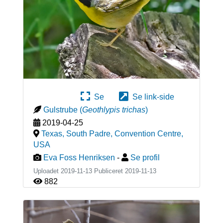
Se
Se link-side
Gulstrube
(
Geothlypis trichas
)
2019-04-25
Texas, South Padre, Convention Centre
,
USA
Eva Foss Henriksen
-
Se profil
Uploadet 2019-11-13 Publiceret
2019-11-13
882