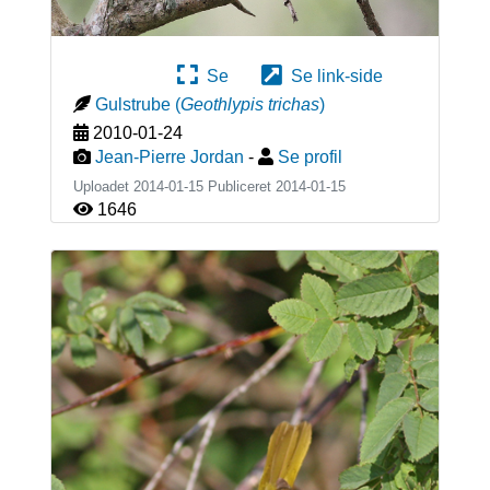
Se
Se link-side
Gulstrube
(
Geothlypis trichas
)
2010-01-24
Jean-Pierre Jordan
-
Se profil
Uploadet 2014-01-15 Publiceret
2014-01-15
1646