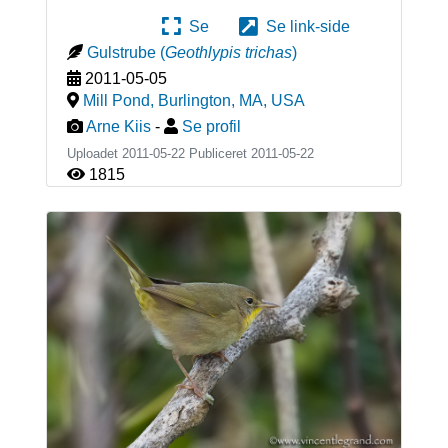
Se
Se link-side
Gulstrube
(
Geothlypis trichas
)
2011-05-05
Mill Pond, Burlington, MA
,
USA
Arne Kiis
-
Se profil
Uploadet 2011-05-22 Publiceret
2011-05-22
1815