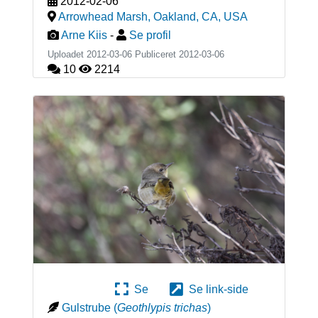
2012-02-06
Arrowhead Marsh, Oakland, CA
,
USA
Arne Kiis
-
Se profil
Uploadet 2012-03-06 Publiceret
2012-03-06
10
2214
Se
Se link-side
Gulstrube
(
Geothlypis trichas
)