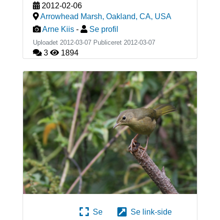
2012-02-06
Arrowhead Marsh, Oakland, CA
,
USA
Arne Kiis
-
Se profil
Uploadet 2012-03-07 Publiceret
2012-03-07
3
1894
Se
Se link-side