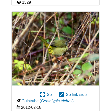
1329
Se
Se link-side
Gulstrube
(
Geothlypis trichas
)
2012-02-18