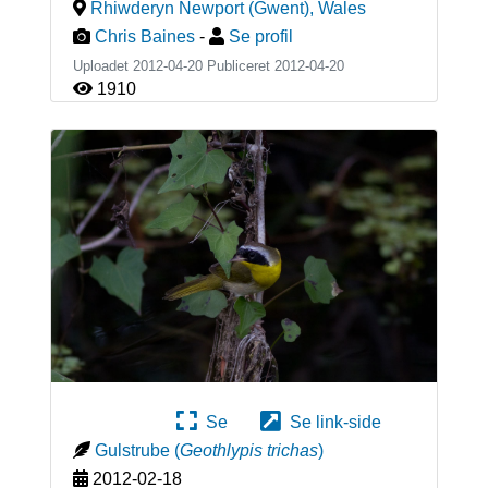
Rhiwderyn Newport (Gwent)
,
Wales
Chris Baines
-
Se profil
Uploadet 2012-04-20 Publiceret
2012-04-20
1910
Se
Se link-side
Gulstrube
(
Geothlypis trichas
)
2012-02-18