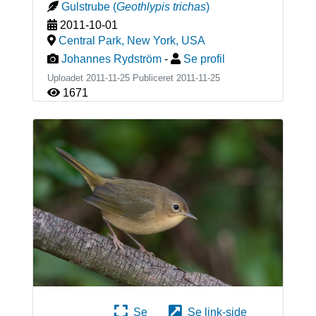
Gulstrube
(
Geothlypis trichas
)
2011-10-01
Central Park, New York
,
USA
Johannes Rydström
-
Se profil
Uploadet 2011-11-25 Publiceret
2011-11-25
1671
Se
Se link-side