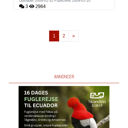
Uploadet 2009-01-10 Publiceret
2009-01-10
3
2964
1
2
»
Næste
ANNONCER