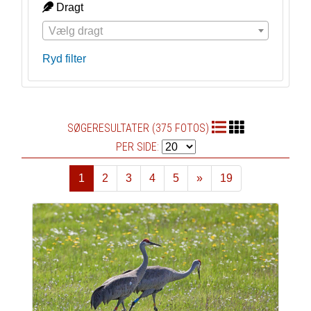
Dragt
Vælg dragt
Ryd filter
SØGERESULTATER (375 FOTOS)
PER SIDE:
1
2
3
4
5
»
19
Næste