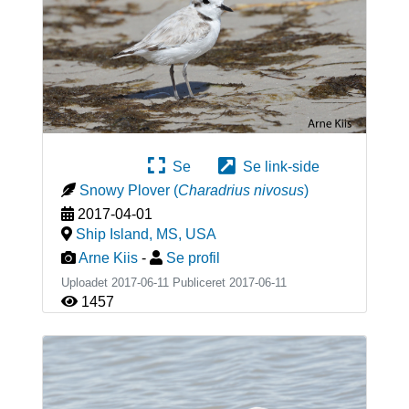
Se
Se link-side
Snowy Plover
(
Charadrius nivosus
)
2017-04-01
Ship Island, MS
,
USA
Arne Kiis
-
Se profil
Uploadet 2017-06-11 Publiceret
2017-06-11
1457