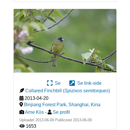
Se
Se link-side
Collared Finchbill
(
Spizixos semitorques
)
2013-04-20
Binjiang Forest Park, Shanghai
,
Kina
Arne Kiis
-
Se profil
Uploadet 2013-06-09 Publiceret
2013-06-09
1653