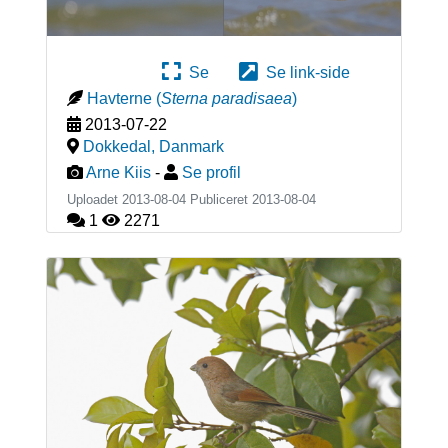
Se
Se link-side
Havterne
(
Sterna paradisaea
)
2013-07-22
Dokkedal
,
Danmark
Arne Kiis
-
Se profil
Uploadet 2013-08-04 Publiceret
2013-08-04
1
2271