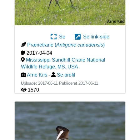
Se
Se link-side
Prærietrane
(
Antigone canadensis
)
2017-04-04
Mississippi Sandhill Crane National
Wildlife Refuge, MS
,
USA
Arne Kiis
-
Se profil
Uploadet 2017-06-11 Publiceret
2017-06-11
1570