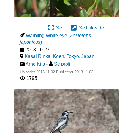
Se
Se link-side
Warbling White-eye
(
Zosterops
japonicus
)
2013-10-27
Kasai Rinkai Koen, Tokyo
,
Japan
Arne Kiis
-
Se profil
Uploadet 2013-11-02 Publiceret
2013-11-02
1795