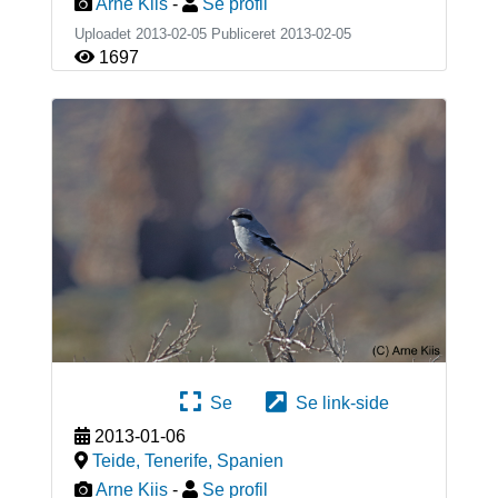
Arne Kiis
-
Se profil
Uploadet 2013-02-05 Publiceret
2013-02-05
1697
Se
Se link-side
2013-01-06
Teide, Tenerife
,
Spanien
Arne Kiis
-
Se profil