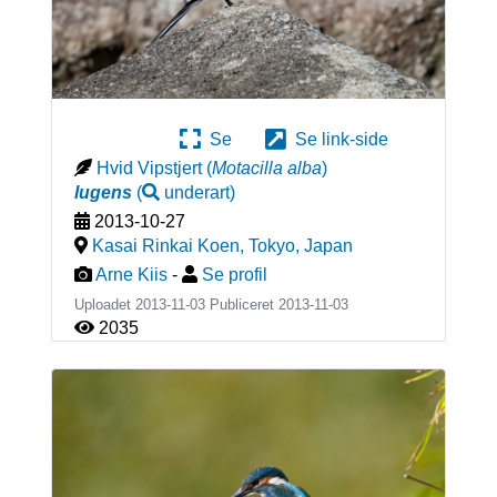
Se
Se link-side
Hvid Vipstjert
(
Motacilla alba
)
lugens
(
underart
)
2013-10-27
Kasai Rinkai Koen, Tokyo
,
Japan
Arne Kiis
-
Se profil
Uploadet 2013-11-03 Publiceret
2013-11-03
2035