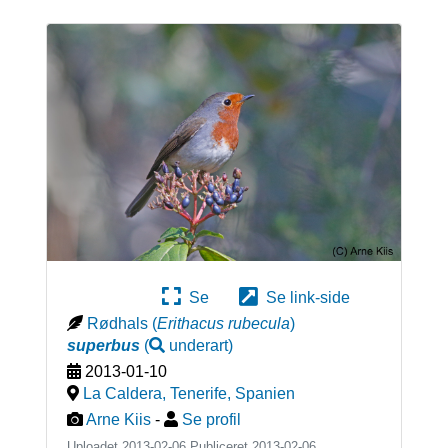
Se
Se link-side
Rødhals
(
Erithacus rubecula
)
superbus
(
underart
)
2013-01-10
La Caldera, Tenerife
,
Spanien
Arne Kiis
-
Se profil
Uploadet 2013-02-06 Publiceret
2013-02-06