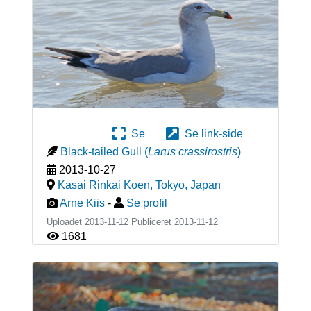
Se
Se link-side
Black-tailed Gull
(
Larus crassirostris
)
2013-10-27
Kasai Rinkai Koen, Tokyo
,
Japan
Arne Kiis
-
Se profil
Uploadet 2013-11-12 Publiceret
2013-11-12
1681