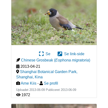
Se
Se link-side
Chinese Grosbeak
(
Eophona migratoria
)
2013-04-21
Shanghai Botanical Garden Park,
Shanghai
,
Kina
Arne Kiis
-
Se profil
Uploadet 2013-06-09 Publiceret
2013-06-09
1972