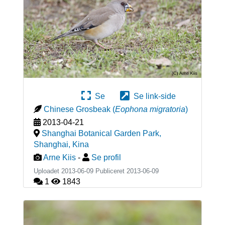
Se
Se link-side
Chinese Grosbeak
(
Eophona migratoria
)
2013-04-21
Shanghai Botanical Garden Park,
Shanghai
,
Kina
Arne Kiis
-
Se profil
Uploadet 2013-06-09 Publiceret
2013-06-09
1
1843