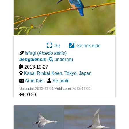
Se
Se link-side
Isfugl
(
Alcedo atthis
)
bengalensis
(
underart
)
2013-10-27
Kasai Rinkai Koen, Tokyo
,
Japan
Arne Kiis
-
Se profil
Uploadet 2013-11-04 Publiceret
2013-11-04
3130