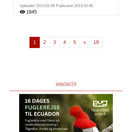
Uploadet 2013-02-06 Publiceret
2013-02-06
1845
1
2
3
4
5
»
19
Næste
ANNONCER