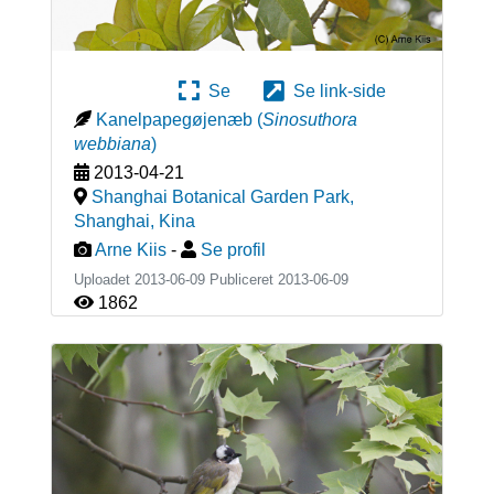
Se
Se link-side
Kanelpapegøjenæb
(
Sinosuthora
webbiana
)
2013-04-21
Shanghai Botanical Garden Park,
Shanghai
,
Kina
Arne Kiis
-
Se profil
Uploadet 2013-06-09 Publiceret
2013-06-09
1862