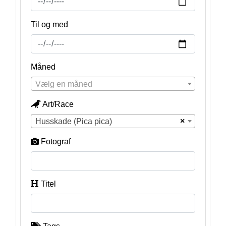
Til og med
Måned
Vælg en måned
Art/Race
×
Husskade (Pica pica)
Fotograf
Titel