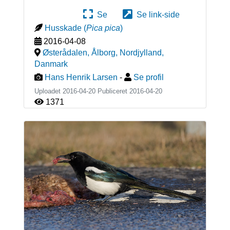
Se
Se link-side
Husskade
(
Pica pica
)
2016-04-08
Østerådalen, Ålborg, Nordjylland
,
Danmark
Hans Henrik Larsen
-
Se profil
Uploadet 2016-04-20 Publiceret
2016-04-20
1371