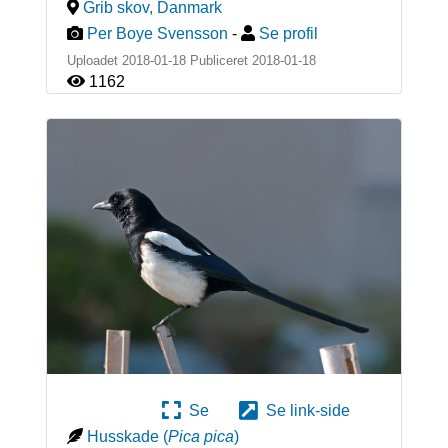
Grib skov
,
Danmark
Per Boye Svensson
-
Se profil
Uploadet 2018-01-18 Publiceret
2018-01-18
1162
Se
Se link-side
Husskade
(
Pica pica
)