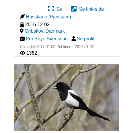
Se
Se link-side
Husskade
(
Pica pica
)
2016-12-02
Gribskov
,
Danmark
Per Boye Svensson
-
Se profil
Uploadet 2017-01-02 Publiceret
2017-01-02
1382