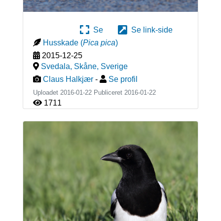
Se
Se link-side
Husskade
(
Pica pica
)
2015-12-25
Svedala, Skåne
,
Sverige
Claus Halkjær
-
Se profil
Uploadet 2016-01-22 Publiceret
2016-01-22
1711