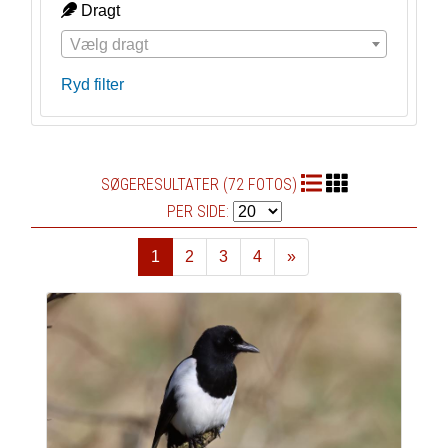
Dragt
Vælg dragt
Ryd filter
SØGERESULTATER (72 FOTOS)
PER SIDE:
1
2
3
4
»
Næste