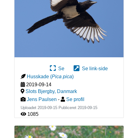
Se
Se link-side
Husskade
(
Pica pica
)
2019-09-14
Slots Bjergby
,
Danmark
Jens Paulsen
-
Se profil
Uploadet 2019-09-15 Publiceret
2019-09-15
1085