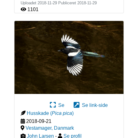
Uploadet 2018-11-29 Publiceret
2018-11-29
1101
Se
Se link-side
Husskade
(
Pica pica
)
2018-09-21
Vestamager
,
Danmark
John Larsen
-
Se profil