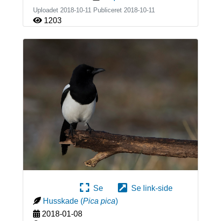
Uploadet 2018-10-11 Publiceret
2018-10-11
1203
Se
Se link-side
Husskade
(
Pica pica
)
2018-01-08