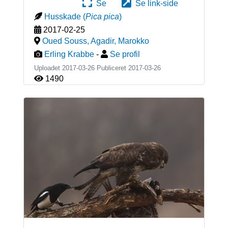
Se
Se link-side
Husskade
(
Pica pica
)
2017-02-25
Oued Souss, Agadir
,
Marokko
Erling Krabbe
-
Se profil
Uploadet 2017-03-26 Publiceret
2017-03-26
1490