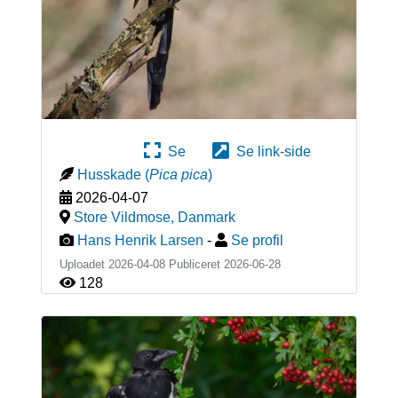
Se
Se link-side
Husskade
(
Pica pica
)
2026-04-07
Store Vildmose
,
Danmark
Hans Henrik Larsen
-
Se profil
Uploadet 2026-04-08 Publiceret
2026-06-28
128