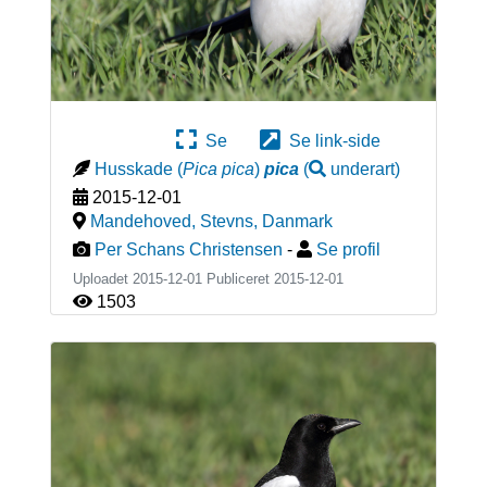
Se
Se link-side
Husskade
(
Pica pica
)
pica
(
underart
)
2015-12-01
Mandehoved, Stevns
,
Danmark
Per Schans Christensen
-
Se profil
Uploadet 2015-12-01 Publiceret
2015-12-01
1503