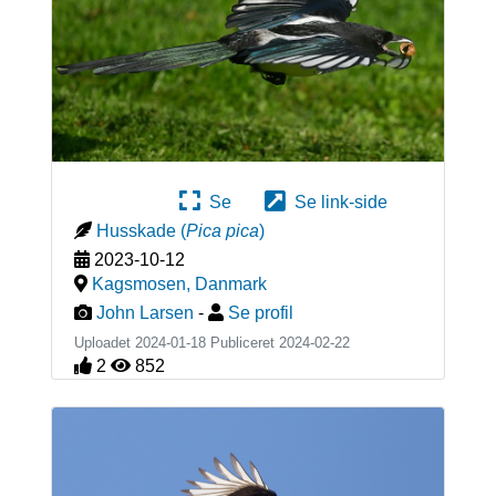
Se
Se link-side
Husskade
(
Pica pica
)
2023-10-12
Kagsmosen
,
Danmark
John Larsen
-
Se profil
Uploadet 2024-01-18 Publiceret
2024-02-22
2
852