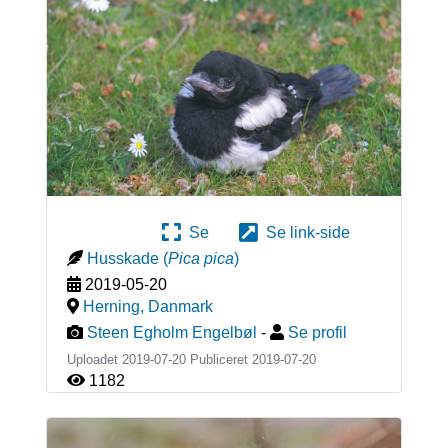
Se
Se link-side
Husskade
(
Pica pica
)
2019-05-20
Herning
,
Danmark
Steen Egholm Engelbøl
-
Se profil
Uploadet 2019-07-20 Publiceret
2019-07-20
1182