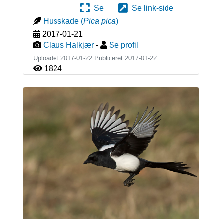
Se
Se link-side
Husskade
(
Pica pica
)
2017-01-21
Claus Halkjær
-
Se profil
Uploadet 2017-01-22 Publiceret
2017-01-22
1824