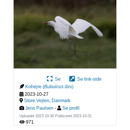
Se
Se link-side
Kohejre
(
Bubulcus ibis
)
2023-10-27
Store Vejlen
,
Danmark
Jens Paulsen
-
Se profil
Uploadet 2023-10-30 Publiceret
2023-10-31
971