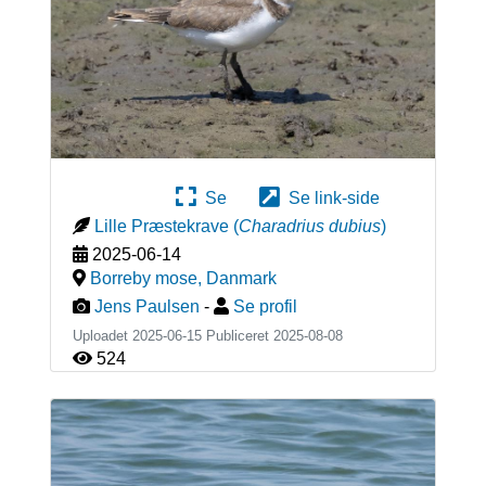
Se
Se link-side
Lille Præstekrave
(
Charadrius dubius
)
2025-06-14
Borreby mose
,
Danmark
Jens Paulsen
-
Se profil
Uploadet 2025-06-15 Publiceret
2025-08-08
524