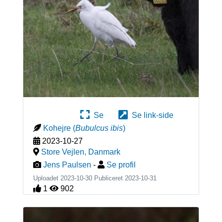
Se
Se link-side
Kohejre
(
Bubulcus ibis
)
2023-10-27
Store Vejlen
,
Danmark
Jens Paulsen
-
Se profil
Uploadet 2023-10-30 Publiceret
2023-10-31
1
902