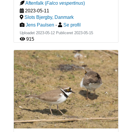
Aftenfalk
(
Falco vespertinus
)
2023-05-11
Slots Bjergby
,
Danmark
Jens Paulsen
-
Se profil
Uploadet 2023-05-12 Publiceret
2023-05-15
915