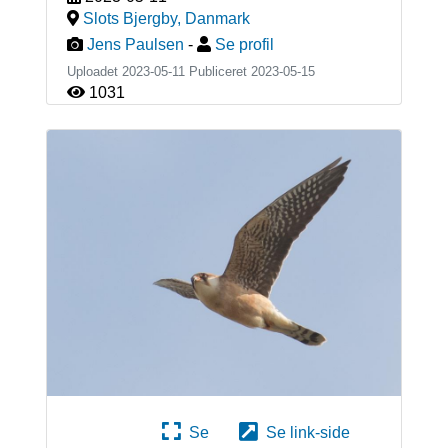
Slots Bjergby
,
Danmark
Jens Paulsen
-
Se profil
Uploadet 2023-05-11 Publiceret
2023-05-15
1031
Se
Se link-side