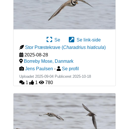
Se
Se link-side
Stor Præstekrave
(
Charadrius hiaticula
)
2025-08-28
Borreby Mose
,
Danmark
Jens Paulsen
-
Se profil
Uploadet 2025-09-04 Publiceret
2025-10-18
1
1
780