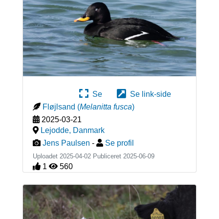
Se
Se link-side
Fløjlsand
(
Melanitta fusca
)
2025-03-21
Lejodde
,
Danmark
Jens Paulsen
-
Se profil
Uploadet 2025-04-02 Publiceret
2025-06-09
1
560