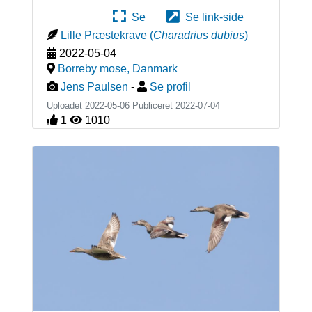
Se
Se link-side
Lille Præstekrave
(
Charadrius dubius
)
2022-05-04
Borreby mose
,
Danmark
Jens Paulsen
-
Se profil
Uploadet 2022-05-06 Publiceret
2022-07-04
1
1010