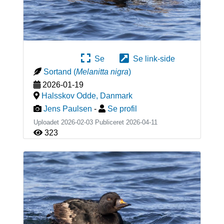
Se
Se link-side
Sortand
(
Melanitta nigra
)
2026-01-19
Halsskov Odde
,
Danmark
Jens Paulsen
-
Se profil
Uploadet 2026-02-03 Publiceret
2026-04-11
323