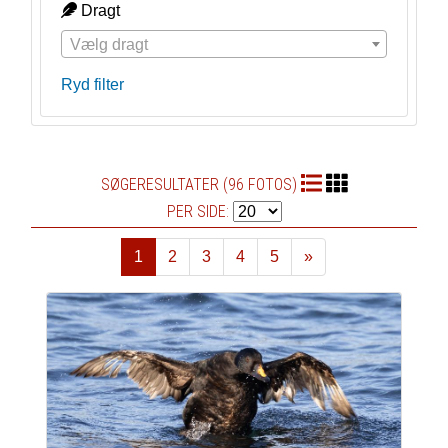
Dragt
Vælg dragt
Ryd filter
SØGERESULTATER (96 FOTOS)
PER SIDE:
1
2
3
4
5
»
Næste