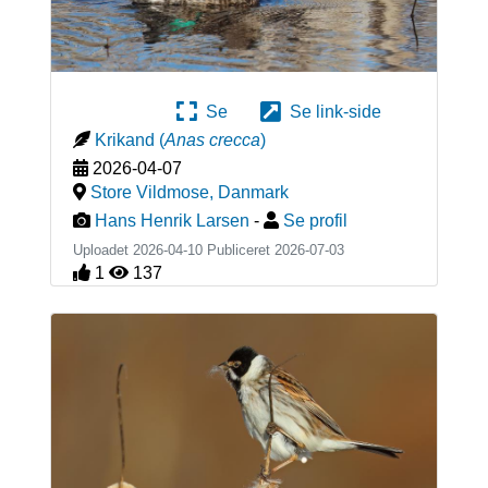
Se
Se link-side
Krikand
(
Anas crecca
)
2026-04-07
Store Vildmose
,
Danmark
Hans Henrik Larsen
-
Se profil
Uploadet 2026-04-10 Publiceret
2026-07-03
1
137