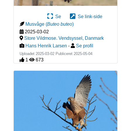
Se
Se link-side
Musvåge
(
Buteo buteo
)
2025-03-02
Store Vildmose. Vendsyssel
,
Danmark
Hans Henrik Larsen
-
Se profil
Uploadet 2025-03-02 Publiceret
2025-05-04
1
673