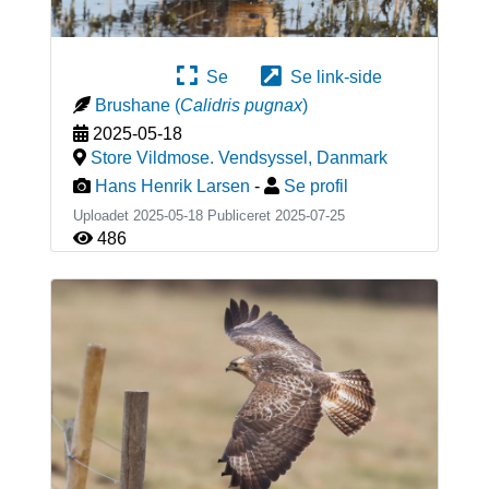
Se
Se link-side
Brushane
(
Calidris pugnax
)
2025-05-18
Store Vildmose. Vendsyssel
,
Danmark
Hans Henrik Larsen
-
Se profil
Uploadet 2025-05-18 Publiceret
2025-07-25
486