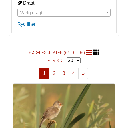
Dragt
Vælg dragt
Ryd filter
SØGERESULTATER (64 FOTOS)
PER SIDE:
1
2
3
4
»
Næste