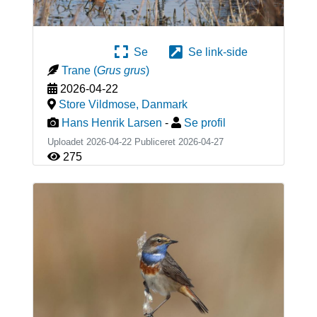
Se
Se link-side
Trane
(
Grus grus
)
2026-04-22
Store Vildmose
,
Danmark
Hans Henrik Larsen
-
Se profil
Uploadet 2026-04-22 Publiceret
2026-04-27
275