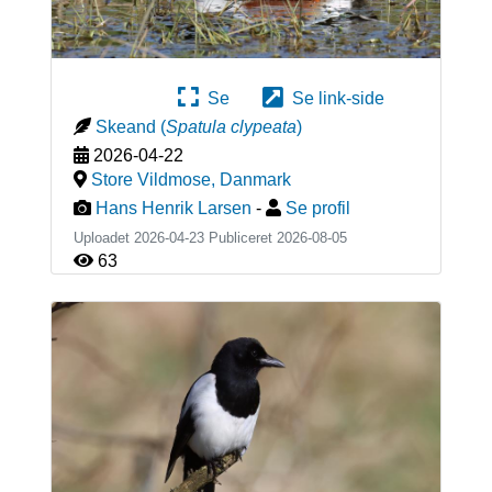
Se
Se link-side
Skeand
(
Spatula clypeata
)
2026-04-22
Store Vildmose
,
Danmark
Hans Henrik Larsen
-
Se profil
Uploadet 2026-04-23 Publiceret
2026-08-05
63