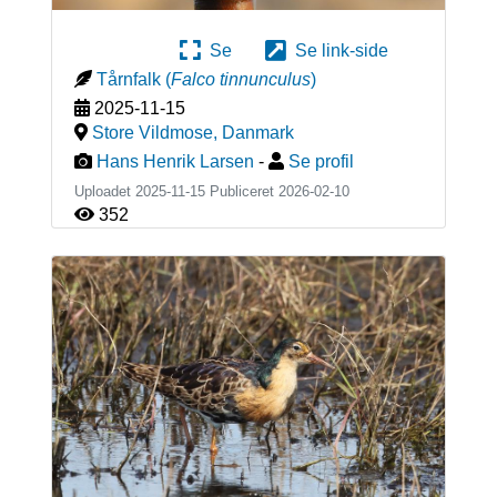
Se
Se link-side
Tårnfalk
(
Falco tinnunculus
)
2025-11-15
Store Vildmose
,
Danmark
Hans Henrik Larsen
-
Se profil
Uploadet 2025-11-15 Publiceret
2026-02-10
352