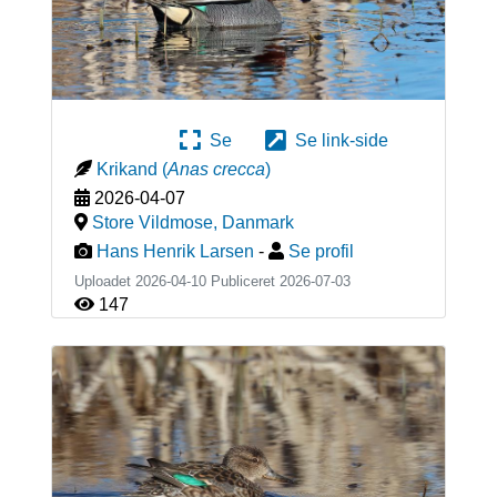
Se
Se link-side
Krikand
(
Anas crecca
)
2026-04-07
Store Vildmose
,
Danmark
Hans Henrik Larsen
-
Se profil
Uploadet 2026-04-10 Publiceret
2026-07-03
147