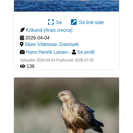
Se
Se link-side
Krikand
(
Anas crecca
)
2026-04-04
Store Vildmose
,
Danmark
Hans Henrik Larsen
-
Se profil
Uploadet 2026-04-04 Publiceret
2026-07-03
139