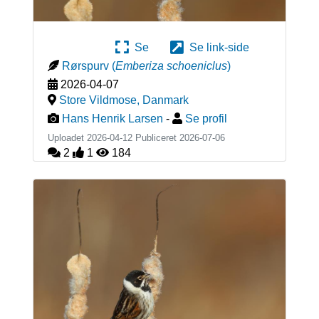
Se
Se link-side
Rørspurv
(
Emberiza schoeniclus
)
2026-04-07
Store Vildmose
,
Danmark
Hans Henrik Larsen
-
Se profil
Uploadet 2026-04-12 Publiceret
2026-07-06
2
1
184