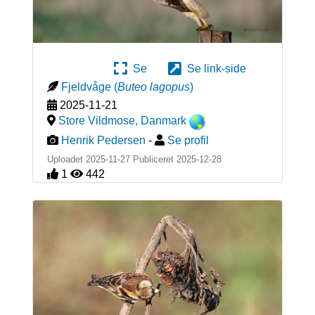
Se
Se link-side
Fjeldvåge
(
Buteo lagopus
)
2025-11-21
Store Vildmose
,
Danmark
Henrik Pedersen
-
Se profil
Uploadet 2025-11-27 Publiceret
2025-12-28
1
442