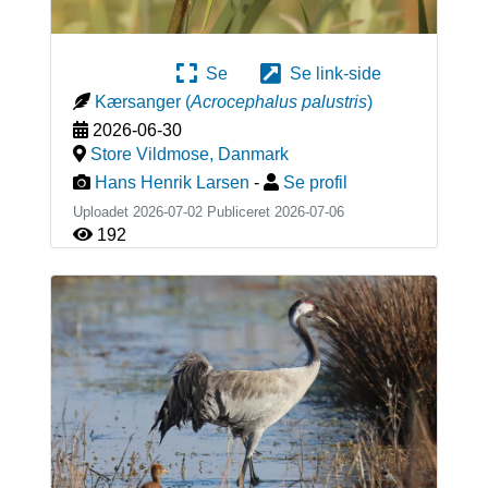
Se
Se link-side
Kærsanger
(
Acrocephalus palustris
)
2026-06-30
Store Vildmose
,
Danmark
Hans Henrik Larsen
-
Se profil
Uploadet 2026-07-02 Publiceret
2026-07-06
192