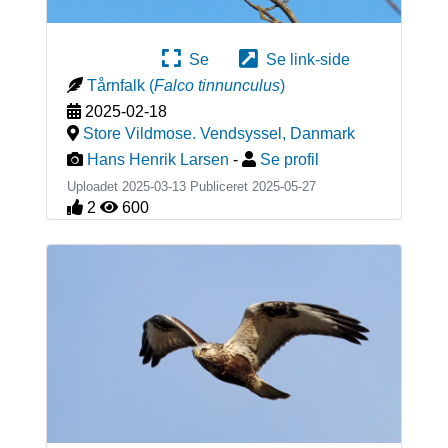
Se
Se link-side
Tårnfalk
(
Falco tinnunculus
)
2025-02-18
Store Vildmose. Vendsyssel
,
Danmark
Hans Henrik Larsen
-
Se profil
Uploadet 2025-03-13 Publiceret
2025-05-27
2
600