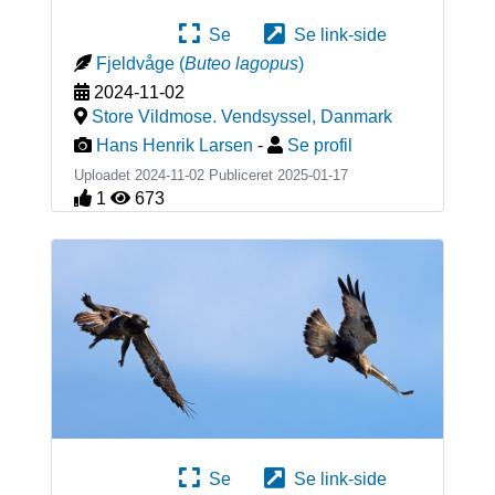
Se
Se link-side
Fjeldvåge
(
Buteo lagopus
)
2024-11-02
Store Vildmose. Vendsyssel
,
Danmark
Hans Henrik Larsen
-
Se profil
Uploadet 2024-11-02 Publiceret
2025-01-17
1
673
Se
Se link-side