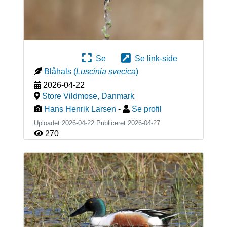
Se
Se link-side
Blåhals
(
Luscinia svecica
)
2026-04-22
Store Vildmose
,
Danmark
Hans Henrik Larsen
-
Se profil
Uploadet 2026-04-22 Publiceret
2026-04-27
270