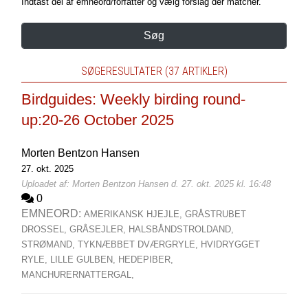
Indtast del af emneord/forfatter og vælg forslag der matcher.
Søg
SØGERESULTATER (37 ARTIKLER)
Birdguides: Weekly birding round-
up:20-26 October 2025
Morten Bentzon Hansen
27. okt. 2025
Uploadet af: Morten Bentzon Hansen d. 27. okt. 2025 kl. 16:48
0
EMNEORD:
AMERIKANSK HJEJLE,
GRÅSTRUBET
DROSSEL,
GRÅSEJLER,
HALSBÅNDSTROLDAND,
STRØMAND,
TYKNÆBBET DVÆRGRYLE,
HVIDRYGGET
RYLE,
LILLE GULBEN,
HEDEPIBER,
MANCHURERNATTERGAL,