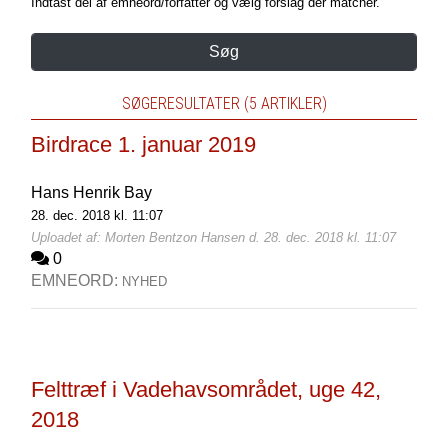
Indtast del af emneord/forfatter og vælg forslag der matcher.
Søg
SØGERESULTATER (5 ARTIKLER)
Birdrace 1. januar 2019
Hans Henrik Bay
28. dec. 2018 kl. 11:07
Uploadet af: Morten Bentzon Hansen d. 28. dec. 2018 kl. 11:07
0
EMNEORD:
NYHED
Felttræf i Vadehavsområdet, uge 42,
2018