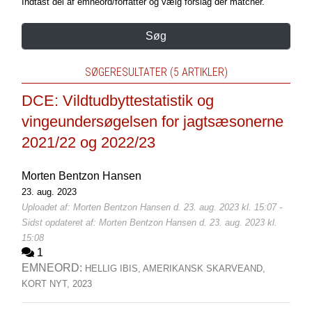
Indtast del af emneord/forfatter og vælg forslag der matcher.
Søg
SØGERESULTATER (5 ARTIKLER)
DCE: Vildtudbyttestatistik og
vingeundersøgelsen for jagtsæsonerne
2021/22 og 2022/23
Morten Bentzon Hansen
23. aug. 2023
Uploadet af: Morten Bentzon Hansen d. 23. aug. 2023 kl. 15:07 -
Sidst opdateret af: Morten Bentzon Hansen d. 23. aug. 2023 kl.
15:08
1
EMNEORD:
HELLIG IBIS,
AMERIKANSK SKARVEAND,
KORT NYT,
2023