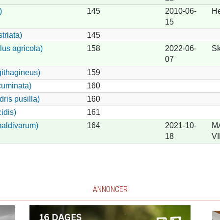
)
145
2010-06-
He
15
triata)
145
us agricola)
158
2022-06-
S
07
ithagineus)
159
cuminata)
160
ris pusilla)
160
idis)
161
maldivarum)
164
2021-10-
M
18
V
ANNONCER