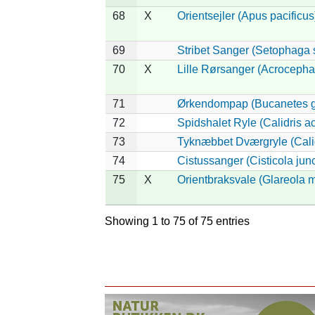
68
X
Orientsejler (Apus pacificus
69
Stribet Sanger (Setophaga s
70
X
Lille Rørsanger (Acrocephal
71
Ørkendompap (Bucanetes g
72
Spidshalet Ryle (Calidris a
73
Tyknæbbet Dværgryle (Calid
74
Cistussanger (Cisticola junc
75
X
Orientbraksvale (Glareola 
Showing 1 to 75 of 75 entries