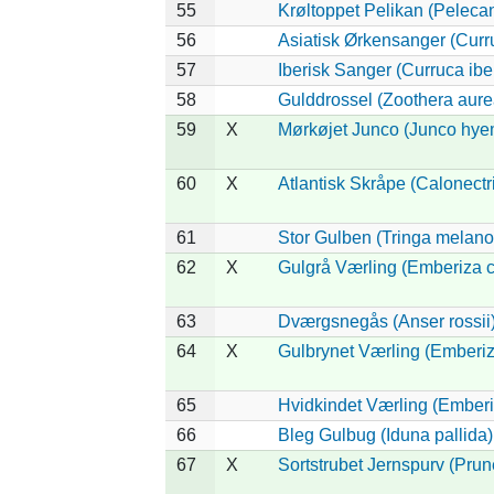
55
Krøltoppet Pelikan (Peleca
56
Asiatisk Ørkensanger (Curr
57
Iberisk Sanger (Curruca ibe
58
Gulddrossel (Zoothera aure
59
X
Mørkøjet Junco (Junco hye
60
X
Atlantisk Skråpe (Calonectri
61
Stor Gulben (Tringa melano
62
X
Gulgrå Værling (Emberiza c
63
Dværgsnegås (Anser rossii
64
X
Gulbrynet Værling (Emberiz
65
Hvidkindet Værling (Ember
66
Bleg Gulbug (Iduna pallida)
67
X
Sortstrubet Jernspurv (Prune