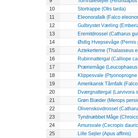
9
Tornhalesejler (Hirundapus
10
Stortrappe (Otis tarda)
11
Eleonorafalk (Falco eleono
12
Gulbrystet Værling (Emberi
13
Eremitdrossel (Catharus gut
14
Østlig Hvepsevåge (Pernis 
15
Aztekerterne (Thalasseus e
16
Rubinnattergal (Calliope ca
17
Præriemåge (Leucophaeus 
18
Klippesvale (Ptyonoprogne 
19
Amerikansk Tårnfalk (Falco
20
Dværgnattergal (Larvivora s
21
Grøn Biæder (Merops persi
22
Olivenskovdrossel (Catharu
23
Tyndnæbbet Måge (Chroico
24
Amursvale (Cecropis dauric
25
Lille Sejler (Apus affinis)