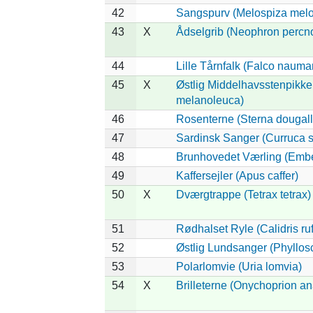
42
Sangspurv (Melospiza melo
43
X
Ådselgrib (Neophron percn
44
Lille Tårnfalk (Falco nauma
45
X
Østlig Middelhavsstenpikke
melanoleuca)
46
Rosenterne (Sterna dougalli
47
Sardinsk Sanger (Curruca s
48
Brunhovedet Værling (Embe
49
Kaffersejler (Apus caffer)
50
X
Dværgtrappe (Tetrax tetrax)
51
Rødhalset Ryle (Calidris rufi
52
Østlig Lundsanger (Phyllos
53
Polarlomvie (Uria lomvia)
54
X
Brilleterne (Onychoprion an