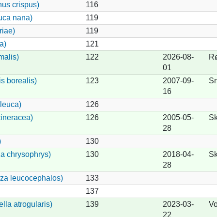
nus crispus)
116
uca nana)
119
riae)
119
a)
121
malis)
122
2026-08-
R
01
s borealis)
123
2007-09-
Sn
16
leuca)
126
ineracea)
126
2005-05-
S
28
)
130
a chrysophrys)
130
2018-04-
S
28
iza leucocephalos)
133
137
lla atrogularis)
139
2023-03-
Vo
22