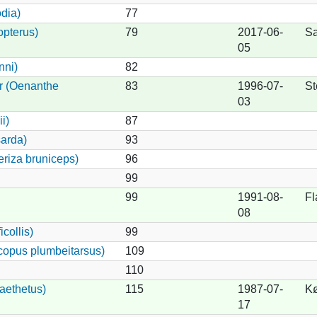
dia)
77
opterus)
79
2017-06-
Sa
05
nni)
82
r (Oenanthe
83
1996-07-
St
03
i)
87
arda)
93
riza bruniceps)
96
99
99
1991-08-
Fl
08
collis)
99
copus plumbeitarsus)
109
110
aethetus)
115
1987-07-
K
17