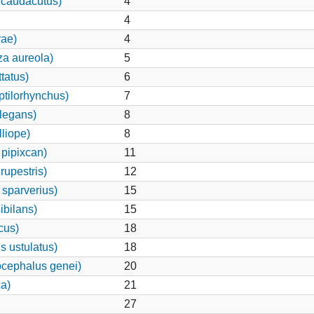
 caudacutus)
4
4
rae)
4
za aureola)
5
tatus)
6
ptilorhynchus)
7
legans)
8
lliope)
8
pipixcan)
11
rupestris)
12
 sparverius)
15
ibilans)
15
cus)
18
s ustulatus)
18
cephalus genei)
20
a)
21
27