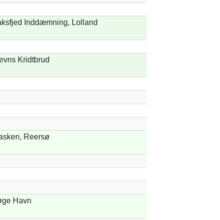
ksfjed Inddæmning, Lolland
evns Kridtbrud
asken, Reersø
øge Havn