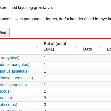
keret med kryds og grøn farve.
tomatisk et par gange i døgnet, derfor kan der gå tid før nye 
Print
Set af (ud af
1641)
Dato
Lo
 aegyptius)
1
adrius mongolus)
1
drius asiaticus)
1
imosa haemastica)
1
ites oceanicus)
1
nicus)
2
uricus)
3
 obscurus)
3