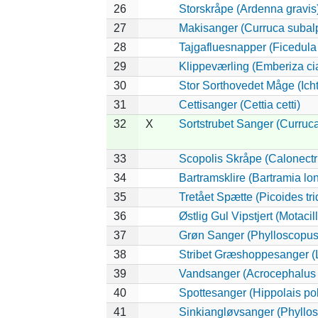
26
Storskråpe (Ardenna gravis
27
Makisanger (Curruca subal
28
Tajgafluesnapper (Ficedula a
29
Klippeværling (Emberiza ci
30
Stor Sorthovedet Måge (Ich
31
Cettisanger (Cettia cetti)
32
X
Sortstrubet Sanger (Curruca
33
Scopolis Skråpe (Calonectr
34
Bartramsklire (Bartramia lo
35
Tretået Spætte (Picoides tri
36
Østlig Gul Vipstjert (Motaci
37
Grøn Sanger (Phylloscopus 
38
Stribet Græshoppesanger (L
39
Vandsanger (Acrocephalus 
40
Spottesanger (Hippolais pol
41
Sinkiangløvsanger (Phyllos