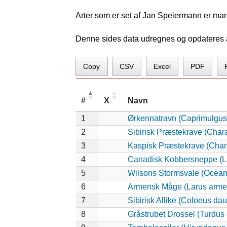
Arter som er set af Jan Speiermann er mar
Denne sides data udregnes og opdateres au
Copy
CSV
Excel
PDF
#
X
Navn
1
Ørkennatravn (Caprimulgus
2
Sibirisk Præstekrave (Char
3
Kaspisk Præstekrave (Chara
4
Canadisk Kobbersneppe (L
5
Wilsons Stormsvale (Ocean
6
Armensk Måge (Larus arme
7
Sibirisk Allike (Coloeus dau
8
Gråstrubet Drossel (Turdus