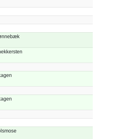
ønnebæk
ekkersten
kagen
kagen
lsmose