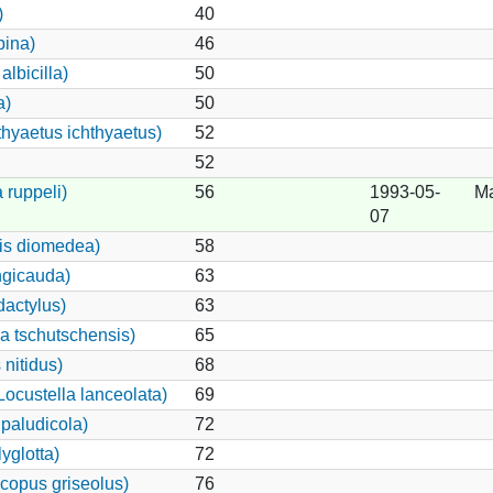
)
40
pina)
46
lbicilla)
50
a)
50
thyaetus ichthyaetus)
52
52
 ruppeli)
56
1993-05-
Ma
07
is diomedea)
58
ngicauda)
63
dactylus)
63
lla tschutschensis)
65
nitidus)
68
ocustella lanceolata)
69
paludicola)
72
yglotta)
72
copus griseolus)
76