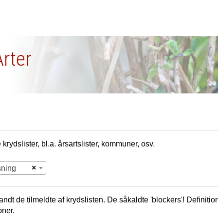
Arter
krydslister, bl.a. årsartslister, kommuner, osv.
×
sning
andt de tilmeldte af krydslisten. De såkaldte 'blockers'! Definition
oner.