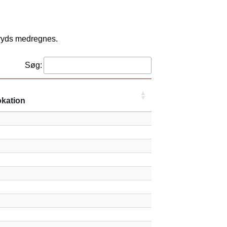
kryds medregnes.
Søg:
kation