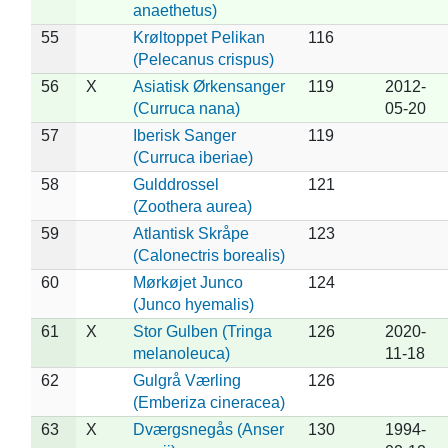
anaethetus)
55
Krøltoppet Pelikan
116
(Pelecanus crispus)
56
X
Asiatisk Ørkensanger
119
2012-
(Curruca nana)
05-20
57
Iberisk Sanger
119
(Curruca iberiae)
58
Gulddrossel
121
(Zoothera aurea)
59
Atlantisk Skråpe
123
(Calonectris borealis)
60
Mørkøjet Junco
124
(Junco hyemalis)
61
X
Stor Gulben (Tringa
126
2020-
melanoleuca)
11-18
62
Gulgrå Værling
126
(Emberiza cineracea)
63
X
Dværgsnegås (Anser
130
1994-