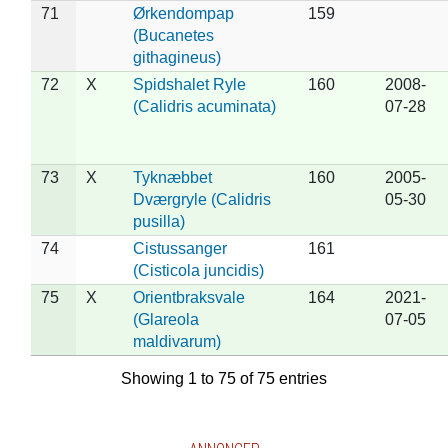
71
Ørkendompap
159
(Bucanetes
githagineus)
72
X
Spidshalet Ryle
160
2008-
(Calidris acuminata)
07-28
73
X
Tyknæbbet
160
2005-
Dværgryle (Calidris
05-30
pusilla)
74
Cistussanger
161
(Cisticola juncidis)
75
X
Orientbraksvale
164
2021-
(Glareola
07-05
maldivarum)
Showing 1 to 75 of 75 entries