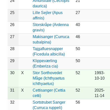
24
Amursvale (Cecropis
21
daurica)
25
Lille Sejler (Apus
27
affinis)
26
Storskråpe (Ardenna
40
gravis)
27
Makisanger (Curruca
46
subalpina)
28
Tajgafluesnapper
50
(Ficedula albicilla)
29
Klippeværling
50
(Emberiza cia)
30
X
Stor Sorthovedet
52
1993-
Måge (Ichthyaetus
10-10
ichthyaetus)
31
X
Cettisanger (Cettia
52
2025-
cetti)
11-14
32
Sortstrubet Sanger
56
(Curruca ruppeli)