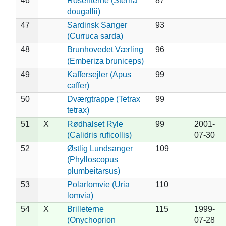
46
Rosenterne (Sterna
87
dougallii)
47
Sardinsk Sanger
93
(Curruca sarda)
48
Brunhovedet Værling
96
(Emberiza bruniceps)
49
Kaffersejler (Apus
99
caffer)
50
Dværgtrappe (Tetrax
99
tetrax)
51
X
Rødhalset Ryle
99
2001-
(Calidris ruficollis)
07-30
52
Østlig Lundsanger
109
(Phylloscopus
plumbeitarsus)
53
Polarlomvie (Uria
110
lomvia)
54
X
Brilleterne
115
1999-
(Onychoprion
07-28