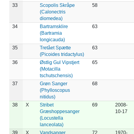
33
Scopolis Skråpe
58
(Calonectris
diomedea)
34
Bartramsklire
63
(Bartramia
longicauda)
35
Tretået Spætte
63
(Picoides tridactylus)
36
Østlig Gul Vipstjert
65
(Motacilla
tschutschensis)
37
Grøn Sanger
68
(Phylloscopus
nitidus)
38
X
Stribet
69
2008-
Græshoppesanger
10-17
(Locustella
lanceolata)
39
X
Vandsanger
72
1970-