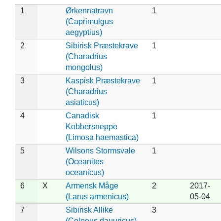
1
Ørkennatravn
1
(Caprimulgus
aegyptius)
2
Sibirisk Præstekrave
1
(Charadrius
mongolus)
3
Kaspisk Præstekrave
1
(Charadrius
asiaticus)
4
Canadisk
1
Kobbersneppe
(Limosa haemastica)
5
Wilsons Stormsvale
1
(Oceanites
oceanicus)
6
X
Armensk Måge
2
2017-
(Larus armenicus)
05-04
7
Sibirisk Allike
3
(Coloeus dauuricus)