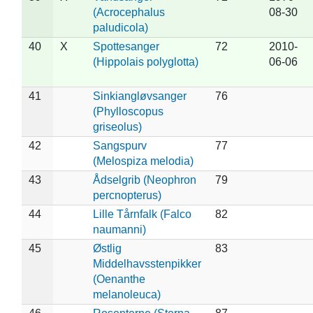
(Acrocephalus
08-30
paludicola)
40
X
Spottesanger
72
2010-
(Hippolais polyglotta)
06-06
41
Sinkiangløvsanger
76
(Phylloscopus
griseolus)
42
Sangspurv
77
(Melospiza melodia)
43
Ådselgrib (Neophron
79
percnopterus)
44
Lille Tårnfalk (Falco
82
naumanni)
45
Østlig
83
Middelhavsstenpikker
(Oenanthe
melanoleuca)