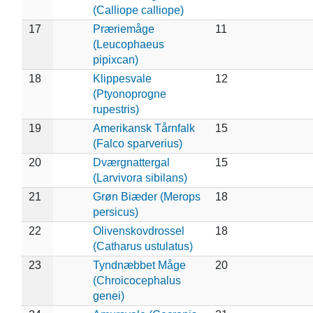
(Calliope calliope)
17
Præriemåge
11
(Leucophaeus
pipixcan)
18
Klippesvale
12
(Ptyonoprogne
rupestris)
19
Amerikansk Tårnfalk
15
(Falco sparverius)
20
Dværgnattergal
15
(Larvivora sibilans)
21
Grøn Biæder (Merops
18
persicus)
22
Olivenskovdrossel
18
(Catharus ustulatus)
23
Tyndnæbbet Måge
20
(Chroicocephalus
genei)