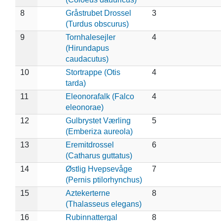
8
Gråstrubet Drossel
3
(Turdus obscurus)
9
Tornhalesejler
4
(Hirundapus
caudacutus)
10
Stortrappe (Otis
4
tarda)
11
Eleonorafalk (Falco
4
eleonorae)
12
Gulbrystet Værling
5
(Emberiza aureola)
13
Eremitdrossel
6
(Catharus guttatus)
14
Østlig Hvepsevåge
7
(Pernis ptilorhynchus)
15
Aztekerterne
8
(Thalasseus elegans)
16
Rubinnattergal
8