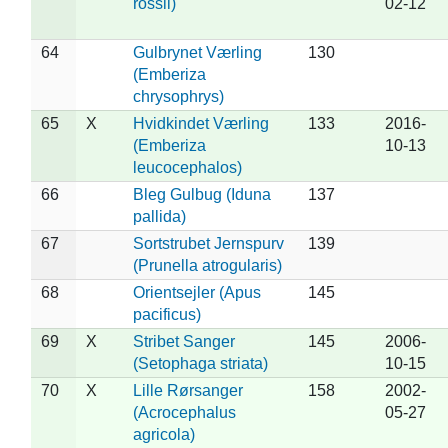
rossii)
02-12
64
Gulbrynet Værling
130
(Emberiza
chrysophrys)
65
X
Hvidkindet Værling
133
2016-
(Emberiza
10-13
leucocephalos)
66
Bleg Gulbug (Iduna
137
pallida)
67
Sortstrubet Jernspurv
139
(Prunella atrogularis)
68
Orientsejler (Apus
145
pacificus)
69
X
Stribet Sanger
145
2006-
(Setophaga striata)
10-15
70
X
Lille Rørsanger
158
2002-
(Acrocephalus
05-27
agricola)