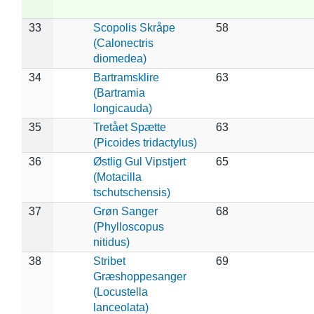
33
Scopolis Skråpe
58
(Calonectris
diomedea)
34
Bartramsklire
63
(Bartramia
longicauda)
35
Tretået Spætte
63
(Picoides tridactylus)
36
Østlig Gul Vipstjert
65
(Motacilla
tschutschensis)
37
Grøn Sanger
68
(Phylloscopus
nitidus)
38
Stribet
69
Græshoppesanger
(Locustella
lanceolata)