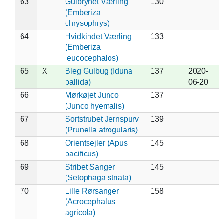
63
Gulbrynet Værling
130
(Emberiza
chrysophrys)
64
Hvidkindet Værling
133
(Emberiza
leucocephalos)
65
X
Bleg Gulbug (Iduna
137
2020-
pallida)
06-20
66
Mørkøjet Junco
137
(Junco hyemalis)
67
Sortstrubet Jernspurv
139
(Prunella atrogularis)
68
Orientsejler (Apus
145
pacificus)
69
Stribet Sanger
145
(Setophaga striata)
70
Lille Rørsanger
158
(Acrocephalus
agricola)