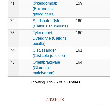
71
Ørkendompap
159
(Bucanetes
githagineus)
72
Spidshalet Ryle
160
(Calidris acuminata)
73
Tyknæbbet
160
Dværgryle (Calidris
pusilla)
74
Cistussanger
161
(Cisticola juncidis)
75
Orientbraksvale
164
(Glareola
maldivarum)
Showing 1 to 75 of 75 entries
ANNONCER