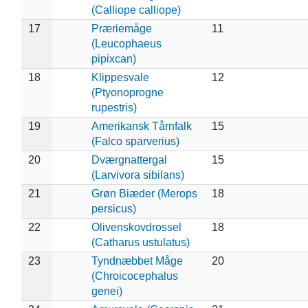
(Calliope calliope)
17
Præriemåge
11
(Leucophaeus
pipixcan)
18
Klippesvale
12
(Ptyonoprogne
rupestris)
19
Amerikansk Tårnfalk
15
(Falco sparverius)
20
Dværgnattergal
15
(Larvivora sibilans)
21
Grøn Biæder (Merops
18
persicus)
22
Olivenskovdrossel
18
(Catharus ustulatus)
23
Tyndnæbbet Måge
20
(Chroicocephalus
genei)