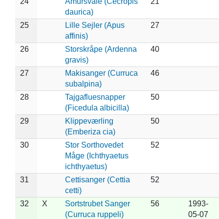
24
Amursvale (Cecropis
21
daurica)
25
Lille Sejler (Apus
27
affinis)
26
Storskråpe (Ardenna
40
gravis)
27
Makisanger (Curruca
46
subalpina)
28
Tajgafluesnapper
50
(Ficedula albicilla)
29
Klippeværling
50
(Emberiza cia)
30
Stor Sorthovedet
52
Måge (Ichthyaetus
ichthyaetus)
31
Cettisanger (Cettia
52
cetti)
32
X
Sortstrubet Sanger
56
1993-
(Curruca ruppeli)
05-07