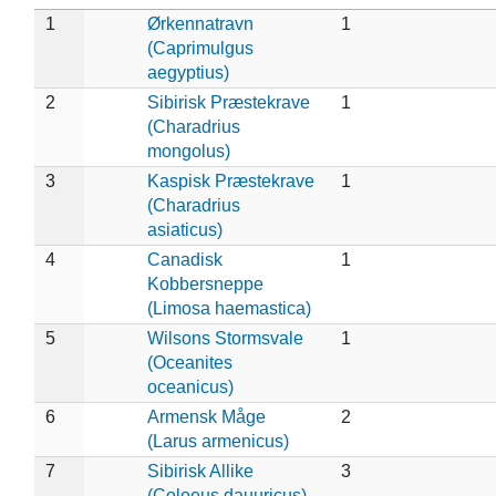
1
Ørkennatravn
1
(Caprimulgus
aegyptius)
2
Sibirisk Præstekrave
1
(Charadrius
mongolus)
3
Kaspisk Præstekrave
1
(Charadrius
asiaticus)
4
Canadisk
1
Kobbersneppe
(Limosa haemastica)
5
Wilsons Stormsvale
1
(Oceanites
oceanicus)
6
Armensk Måge
2
(Larus armenicus)
7
Sibirisk Allike
3
(Coloeus dauuricus)