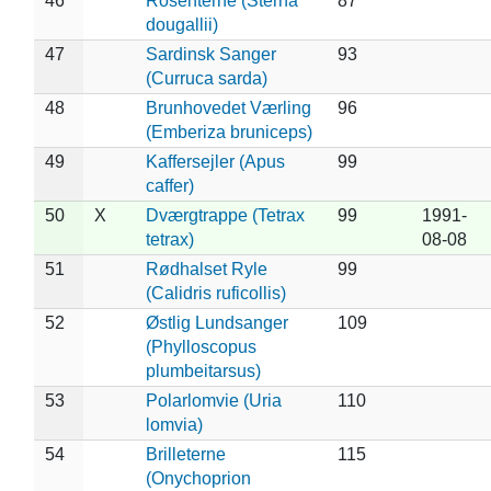
46
Rosenterne (Sterna
87
dougallii)
47
Sardinsk Sanger
93
(Curruca sarda)
48
Brunhovedet Værling
96
(Emberiza bruniceps)
49
Kaffersejler (Apus
99
caffer)
50
X
Dværgtrappe (Tetrax
99
1991-
tetrax)
08-08
51
Rødhalset Ryle
99
(Calidris ruficollis)
52
Østlig Lundsanger
109
(Phylloscopus
plumbeitarsus)
53
Polarlomvie (Uria
110
lomvia)
54
Brilleterne
115
(Onychoprion