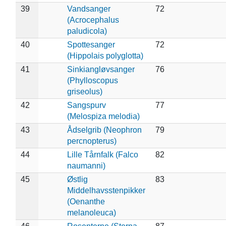
39
Vandsanger
72
(Acrocephalus
paludicola)
40
Spottesanger
72
(Hippolais polyglotta)
41
Sinkiangløvsanger
76
(Phylloscopus
griseolus)
42
Sangspurv
77
(Melospiza melodia)
43
Ådselgrib (Neophron
79
percnopterus)
44
Lille Tårnfalk (Falco
82
naumanni)
45
Østlig
83
Middelhavsstenpikker
(Oenanthe
melanoleuca)