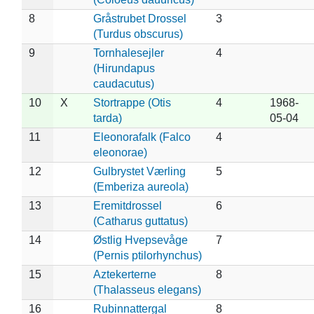
8
Gråstrubet Drossel
3
(Turdus obscurus)
9
Tornhalesejler
4
(Hirundapus
caudacutus)
10
X
Stortrappe (Otis
4
1968-
tarda)
05-04
11
Eleonorafalk (Falco
4
eleonorae)
12
Gulbrystet Værling
5
(Emberiza aureola)
13
Eremitdrossel
6
(Catharus guttatus)
14
Østlig Hvepsevåge
7
(Pernis ptilorhynchus)
15
Aztekerterne
8
(Thalasseus elegans)
16
Rubinnattergal
8