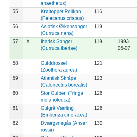
anaethetus)
55
Krøltoppet Pelikan
116
(Pelecanus crispus)
56
Asiatisk Ørkensanger
119
(Curruca nana)
57
X
Iberisk Sanger
119
1993-
(Curruca iberiae)
05-07
58
Gulddrossel
121
(Zoothera aurea)
59
Atlantisk Skråpe
123
(Calonectris borealis)
60
Stor Gulben (Tringa
126
melanoleuca)
61
Gulgrå Værling
126
(Emberiza cineracea)
62
Dværgsnegås (Anser
130
rossii)