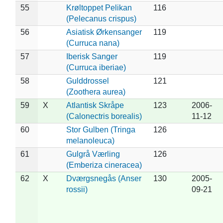
55
Krøltoppet Pelikan
116
(Pelecanus crispus)
56
Asiatisk Ørkensanger
119
(Curruca nana)
57
Iberisk Sanger
119
(Curruca iberiae)
58
Gulddrossel
121
(Zoothera aurea)
59
X
Atlantisk Skråpe
123
2006-
(Calonectris borealis)
11-12
60
Stor Gulben (Tringa
126
melanoleuca)
61
Gulgrå Værling
126
(Emberiza cineracea)
62
X
Dværgsnegås (Anser
130
2005-
rossii)
09-21