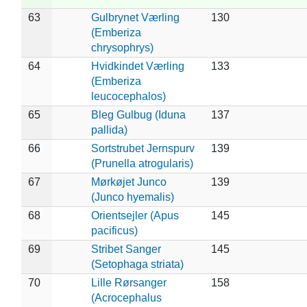
63
Gulbrynet Værling
130
(Emberiza
chrysophrys)
64
Hvidkindet Værling
133
(Emberiza
leucocephalos)
65
Bleg Gulbug (Iduna
137
pallida)
66
Sortstrubet Jernspurv
139
(Prunella atrogularis)
67
Mørkøjet Junco
139
(Junco hyemalis)
68
Orientsejler (Apus
145
pacificus)
69
Stribet Sanger
145
(Setophaga striata)
70
Lille Rørsanger
158
(Acrocephalus