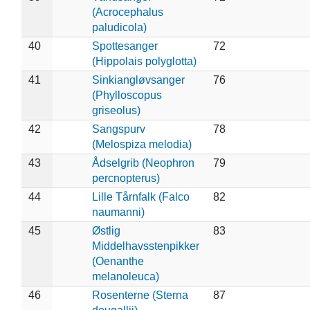
(Acrocephalus
paludicola)
40
Spottesanger
72
(Hippolais polyglotta)
41
Sinkiangløvsanger
76
(Phylloscopus
griseolus)
42
Sangspurv
78
(Melospiza melodia)
43
Ådselgrib (Neophron
79
percnopterus)
44
Lille Tårnfalk (Falco
82
naumanni)
45
Østlig
83
Middelhavsstenpikker
(Oenanthe
melanoleuca)
46
Rosenterne (Sterna
87