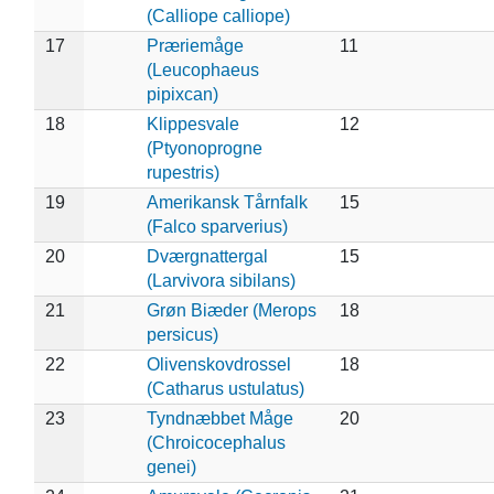
(Calliope calliope)
17
Præriemåge
11
(Leucophaeus
pipixcan)
18
Klippesvale
12
(Ptyonoprogne
rupestris)
19
Amerikansk Tårnfalk
15
(Falco sparverius)
20
Dværgnattergal
15
(Larvivora sibilans)
21
Grøn Biæder (Merops
18
persicus)
22
Olivenskovdrossel
18
(Catharus ustulatus)
23
Tyndnæbbet Måge
20
(Chroicocephalus
genei)