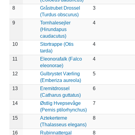
8
Gråstrubet Drossel
3
(Turdus obscurus)
9
Tornhalesejler
4
(Hirundapus
caudacutus)
10
Stortrappe (Otis
4
tarda)
11
Eleonorafalk (Falco
4
eleonorae)
12
Gulbrystet Værling
5
(Emberiza aureola)
13
Eremitdrossel
6
(Catharus guttatus)
14
Østlig Hvepsevåge
7
(Pernis ptilorhynchus)
15
Aztekerterne
8
(Thalasseus elegans)
16
Rubinnattergal
8