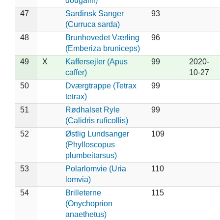
dougallii)
47
Sardinsk Sanger
93
(Curruca sarda)
48
Brunhovedet Værling
96
(Emberiza bruniceps)
49
X
Kaffersejler (Apus
99
2020-
caffer)
10-27
50
Dværgtrappe (Tetrax
99
tetrax)
51
Rødhalset Ryle
99
(Calidris ruficollis)
52
Østlig Lundsanger
109
(Phylloscopus
plumbeitarsus)
53
Polarlomvie (Uria
110
lomvia)
54
Brilleterne
115
(Onychoprion
anaethetus)