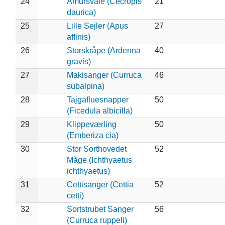
24
Amursvale (Cecropis
21
daurica)
25
Lille Sejler (Apus
27
affinis)
26
Storskråpe (Ardenna
40
gravis)
27
Makisanger (Curruca
46
subalpina)
28
Tajgafluesnapper
50
(Ficedula albicilla)
29
Klippeværling
50
(Emberiza cia)
30
Stor Sorthovedet
52
Måge (Ichthyaetus
ichthyaetus)
31
Cettisanger (Cettia
52
cetti)
32
Sortstrubet Sanger
56
(Curruca ruppeli)