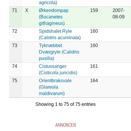
agricola)
71
X
Ørkendompap
159
2007-
(Bucanetes
08-09
githagineus)
72
Spidshalet Ryle
160
(Calidris acuminata)
73
Tyknæbbet
160
Dværgryle (Calidris
pusilla)
74
Cistussanger
161
(Cisticola juncidis)
75
Orientbraksvale
164
(Glareola
maldivarum)
Showing 1 to 75 of 75 entries
ANNONCER