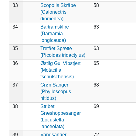
33
Scopolis Skråpe
58
(Calonectris
diomedea)
34
Bartramsklire
63
(Bartramia
longicauda)
35
Tretået Spætte
63
(Picoides tridactylus)
36
Østlig Gul Vipstjert
65
(Motacilla
tschutschensis)
37
Grøn Sanger
68
(Phylloscopus
nitidus)
38
Stribet
69
Græshoppesanger
(Locustella
lanceolata)
39
Vandsanger
72