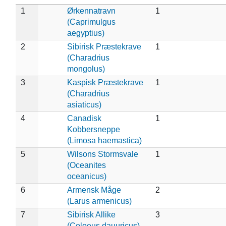
1
Ørkennatravn
1
(Caprimulgus
aegyptius)
2
Sibirisk Præstekrave
1
(Charadrius
mongolus)
3
Kaspisk Præstekrave
1
(Charadrius
asiaticus)
4
Canadisk
1
Kobbersneppe
(Limosa haemastica)
5
Wilsons Stormsvale
1
(Oceanites
oceanicus)
6
Armensk Måge
2
(Larus armenicus)
7
Sibirisk Allike
3
(Coloeus dauuricus)