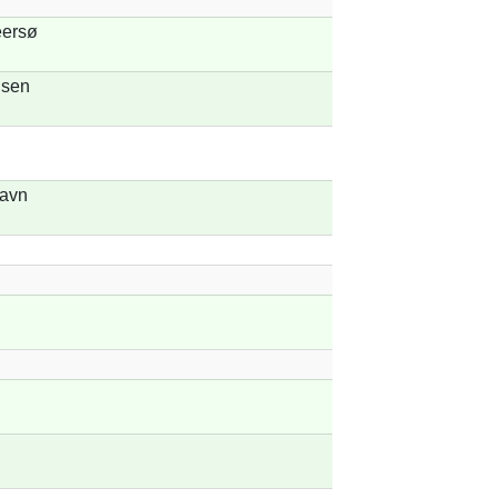
eersø
sen
Havn