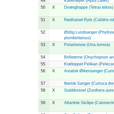
49
Kaffersejler (Apus caffer)
50
X
Dværgtrappe (Tetrax tetrax)
51
X
Rødhalset Ryle (Calidris rufi
52
Østlig Lundsanger (Phyllo
plumbeitarsus)
53
X
Polarlomvie (Uria lomvia)
54
Brilleterne (Onychoprion an
55
Krøltoppet Pelikan (Peleca
56
X
Asiatisk Ørkensanger (Curr
57
Iberisk Sanger (Curruca ibe
58
X
Gulddrossel (Zoothera aure
59
X
Atlantisk Skråpe (Calonectri