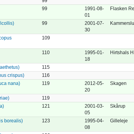
99
99
1991-08-
Flasken R
01
collis)
99
2001-07-
Kammerslu
30
scopus
109
110
1995-01-
Hirtshals 
18
aethetus)
115
nus crispus)
116
uca nana)
119
2012-05-
Skagen
20
riae)
119
a)
121
2001-03-
Skårup
05
s borealis)
123
1995-04-
Gilleleje
08