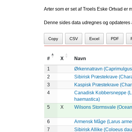
Arter som er set af Troels Eske Ortvad er 
Denne sides data udregnes og opdateres au
Copy
CSV
Excel
PDF
#
X
Navn
1
Ørkennatravn (Caprimulgus
2
Sibirisk Præstekrave (Char
3
Kaspisk Præstekrave (Chara
4
Canadisk Kobbersneppe (
haemastica)
5
X
Wilsons Stormsvale (Ocean
6
Armensk Måge (Larus arme
7
Sibirisk Allike (Coloeus dau