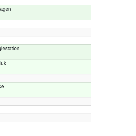
kagen
lestation
Huk
ke