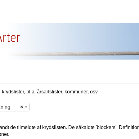
Arter
krydslister, bl.a. årsartslister, kommuner, osv.
×
sning
andt de tilmeldte af krydslisten. De såkaldte 'blockers'! Definition
oner.