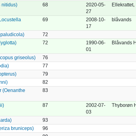
nitidus)
68
2020-05-
Ellekrattet
27
Locustella
69
2008-10-
blåvands
17
paludicola)
72
yglotta)
72
1990-06-
Blåvands 
01
copus griseolus)
76
dia)
77
opterus)
79
nni)
82
r (Oenanthe
83
i)
87
2002-07-
Thyborøn 
03
arda)
93
riza bruniceps)
96