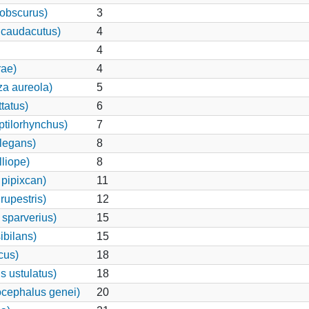
 obscurus)
3
 caudacutus)
4
4
rae)
4
za aureola)
5
tatus)
6
ptilorhynchus)
7
legans)
8
lliope)
8
pipixcan)
11
rupestris)
12
 sparverius)
15
ibilans)
15
cus)
18
s ustulatus)
18
cephalus genei)
20