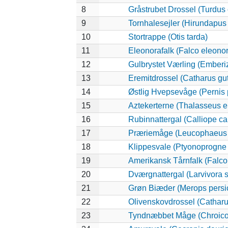
8
Gråstrubet Drossel (Turdus
9
Tornhalesejler (Hirundapus
10
Stortrappe (Otis tarda)
11
Eleonorafalk (Falco eleono
12
Gulbrystet Værling (Emberi
13
Eremitdrossel (Catharus gut
14
Østlig Hvepsevåge (Pernis 
15
Aztekerterne (Thalasseus e
16
Rubinnattergal (Calliope ca
17
Præriemåge (Leucophaeus 
18
Klippesvale (Ptyonoprogne 
19
Amerikansk Tårnfalk (Falco
20
Dværgnattergal (Larvivora s
21
Grøn Biæder (Merops persi
22
Olivenskovdrossel (Catharu
23
Tyndnæbbet Måge (Chroico