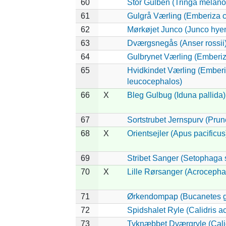
60
Stor Gulben (Tringa melano
61
Gulgrå Værling (Emberiza c
62
Mørkøjet Junco (Junco hye
63
Dværgsnegås (Anser rossii
64
Gulbrynet Værling (Emberiz
65
Hvidkindet Værling (Ember
leucocephalos)
66
X
Bleg Gulbug (Iduna pallida)
67
Sortstrubet Jernspurv (Prune
68
X
Orientsejler (Apus pacificus
69
Stribet Sanger (Setophaga s
70
X
Lille Rørsanger (Acrocephal
71
Ørkendompap (Bucanetes g
72
Spidshalet Ryle (Calidris a
73
Tyknæbbet Dværgryle (Calid