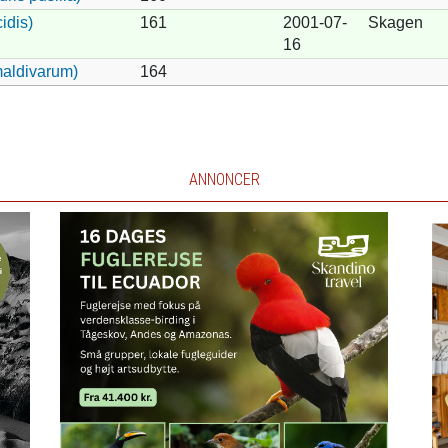
idis)
161
2001-07-
Skagen
16
maldivarum)
164
ANNONCER