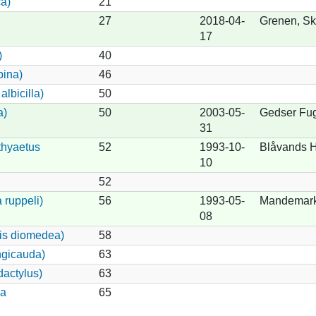
a)
21
27
2018-04-
Grenen, S
17
)
40
pina)
46
lbicilla)
50
a)
50
2003-05-
Gedser Fug
31
thyaetus
52
1993-10-
Blåvands 
10
52
 ruppeli)
56
1993-05-
Mandemar
08
is diomedea)
58
ngicauda)
63
dactylus)
63
la
65