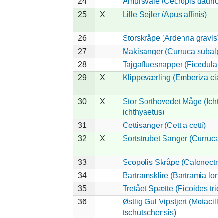
24
Amursvale (Cecropis dauric
25
X
Lille Sejler (Apus affinis)
26
Storskråpe (Ardenna gravis
27
Makisanger (Curruca subal
28
Tajgafluesnapper (Ficedula a
29
X
Klippeværling (Emberiza ci
30
X
Stor Sorthovedet Måge (Ich
ichthyaetus)
31
Cettisanger (Cettia cetti)
32
X
Sortstrubet Sanger (Curruca
33
Scopolis Skråpe (Calonectr
34
Bartramsklire (Bartramia lo
35
Tretået Spætte (Picoides tri
36
Østlig Gul Vipstjert (Motacil
tschutschensis)