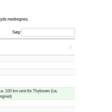
kryds medregnes.
Søg:
a. 100 km vest for Thyborøn (ca.
ngivet)