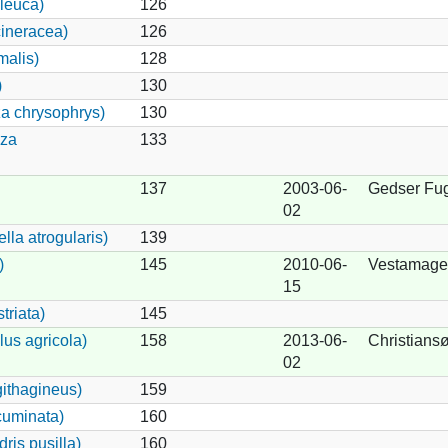
leuca)
126
ineracea)
126
malis)
128
)
130
a chrysophrys)
130
iza
133
137
2003-06-
Gedser Fug
02
lla atrogularis)
139
)
145
2010-06-
Vestamage
15
triata)
145
us agricola)
158
2013-06-
Christians
02
ithagineus)
159
cuminata)
160
ris pusilla)
160