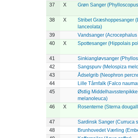
37
X
Grøn Sanger (Phylloscopus 
38
X
Stribet Græshoppesanger (
lanceolata)
39
Vandsanger (Acrocephalus 
40
X
Spottesanger (Hippolais pol
41
Sinkiangløvsanger (Phyllos
42
Sangspurv (Melospiza melo
43
Ådselgrib (Neophron percn
44
Lille Tårnfalk (Falco nauma
45
Østlig Middelhavsstenpikke
melanoleuca)
46
X
Rosenterne (Sterna dougalli
47
Sardinsk Sanger (Curruca s
48
Brunhovedet Værling (Embe