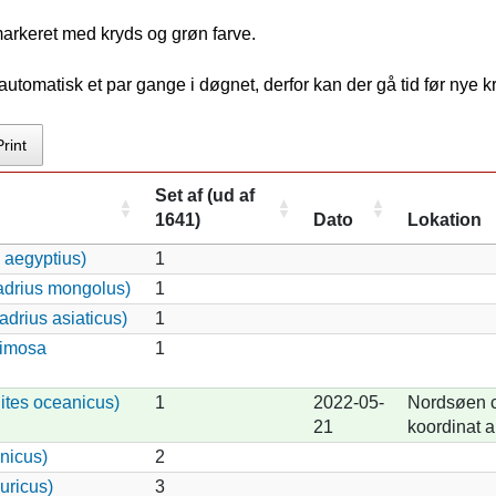
markeret med kryds og grøn farve.
tomatisk et par gange i døgnet, derfor kan der gå tid før nye 
Print
Set af (ud af
1641)
Dato
Lokation
 aegyptius)
1
adrius mongolus)
1
drius asiaticus)
1
Limosa
1
ites oceanicus)
1
2022-05-
Nordsøen c
21
koordinat a
nicus)
2
uricus)
3