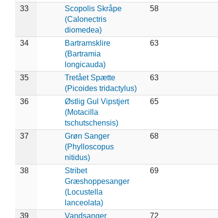
33
Scopolis Skråpe
58
(Calonectris
diomedea)
34
Bartramsklire
63
(Bartramia
longicauda)
35
Tretået Spætte
63
(Picoides tridactylus)
36
Østlig Gul Vipstjert
65
(Motacilla
tschutschensis)
37
Grøn Sanger
68
(Phylloscopus
nitidus)
38
Stribet
69
Græshoppesanger
(Locustella
lanceolata)
39
Vandsanger
72