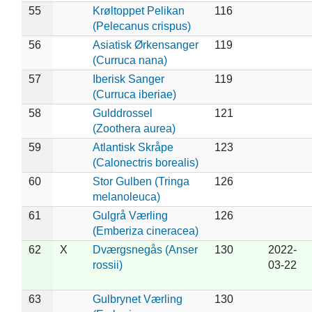
55
Krøltoppet Pelikan
116
(Pelecanus crispus)
56
Asiatisk Ørkensanger
119
(Curruca nana)
57
Iberisk Sanger
119
(Curruca iberiae)
58
Gulddrossel
121
(Zoothera aurea)
59
Atlantisk Skråpe
123
(Calonectris borealis)
60
Stor Gulben (Tringa
126
melanoleuca)
61
Gulgrå Værling
126
(Emberiza cineracea)
62
X
Dværgsnegås (Anser
130
2022-
rossii)
03-22
63
Gulbrynet Værling
130