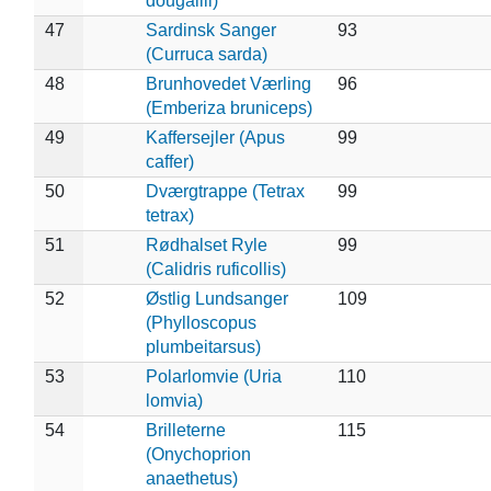
dougallii)
47
Sardinsk Sanger
93
(Curruca sarda)
48
Brunhovedet Værling
96
(Emberiza bruniceps)
49
Kaffersejler (Apus
99
caffer)
50
Dværgtrappe (Tetrax
99
tetrax)
51
Rødhalset Ryle
99
(Calidris ruficollis)
52
Østlig Lundsanger
109
(Phylloscopus
plumbeitarsus)
53
Polarlomvie (Uria
110
lomvia)
54
Brilleterne
115
(Onychoprion
anaethetus)