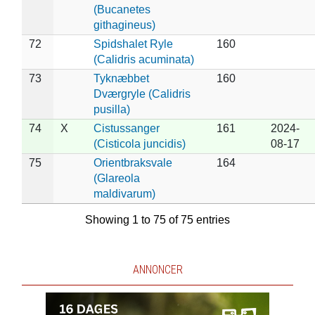
(Bucanetes
githagineus)
72
Spidshalet Ryle
160
(Calidris acuminata)
73
Tyknæbbet
160
Dværgryle (Calidris
pusilla)
74
X
Cistussanger
161
2024-
(Cisticola juncidis)
08-17
75
Orientbraksvale
164
(Glareola
maldivarum)
Showing 1 to 75 of 75 entries
ANNONCER