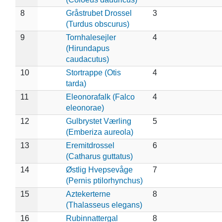
8
Gråstrubet Drossel
3
(Turdus obscurus)
9
Tornhalesejler
4
(Hirundapus
caudacutus)
10
Stortrappe (Otis
4
tarda)
11
Eleonorafalk (Falco
4
eleonorae)
12
Gulbrystet Værling
5
(Emberiza aureola)
13
Eremitdrossel
6
(Catharus guttatus)
14
Østlig Hvepsevåge
7
(Pernis ptilorhynchus)
15
Aztekerterne
8
(Thalasseus elegans)
16
Rubinnattergal
8