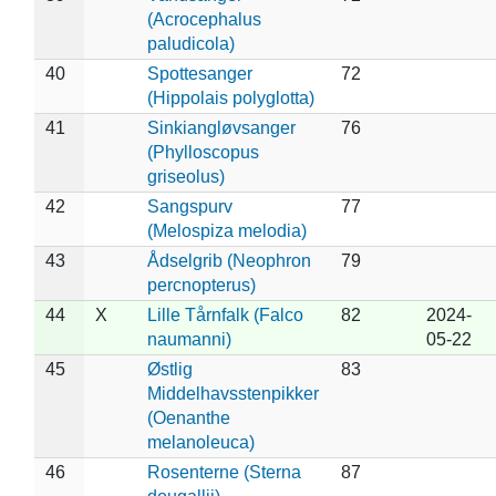
(Acrocephalus
paludicola)
40
Spottesanger
72
(Hippolais polyglotta)
41
Sinkiangløvsanger
76
(Phylloscopus
griseolus)
42
Sangspurv
77
(Melospiza melodia)
43
Ådselgrib (Neophron
79
percnopterus)
44
X
Lille Tårnfalk (Falco
82
2024-
naumanni)
05-22
45
Østlig
83
Middelhavsstenpikker
(Oenanthe
melanoleuca)
46
Rosenterne (Sterna
87