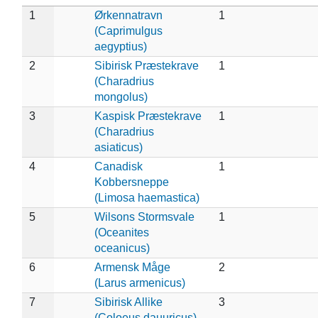
1
Ørkennatravn
1
(Caprimulgus
aegyptius)
2
Sibirisk Præstekrave
1
(Charadrius
mongolus)
3
Kaspisk Præstekrave
1
(Charadrius
asiaticus)
4
Canadisk
1
Kobbersneppe
(Limosa haemastica)
5
Wilsons Stormsvale
1
(Oceanites
oceanicus)
6
Armensk Måge
2
(Larus armenicus)
7
Sibirisk Allike
3
(Coloeus dauuricus)