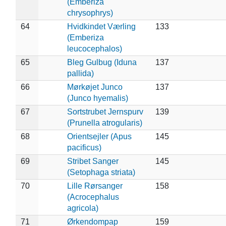
(Emberiza
chrysophrys)
64
Hvidkindet Værling
133
(Emberiza
leucocephalos)
65
Bleg Gulbug (Iduna
137
pallida)
66
Mørkøjet Junco
137
(Junco hyemalis)
67
Sortstrubet Jernspurv
139
(Prunella atrogularis)
68
Orientsejler (Apus
145
pacificus)
69
Stribet Sanger
145
(Setophaga striata)
70
Lille Rørsanger
158
(Acrocephalus
agricola)
71
Ørkendompap
159