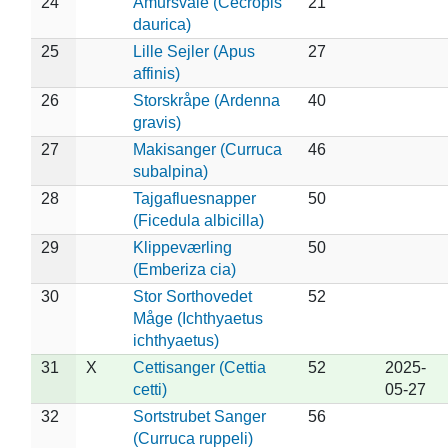
24
Amursvale (Cecropis
21
daurica)
25
Lille Sejler (Apus
27
affinis)
26
Storskråpe (Ardenna
40
gravis)
27
Makisanger (Curruca
46
subalpina)
28
Tajgafluesnapper
50
(Ficedula albicilla)
29
Klippeværling
50
(Emberiza cia)
30
Stor Sorthovedet
52
Måge (Ichthyaetus
ichthyaetus)
31
X
Cettisanger (Cettia
52
2025-
cetti)
05-27
32
Sortstrubet Sanger
56
(Curruca ruppeli)