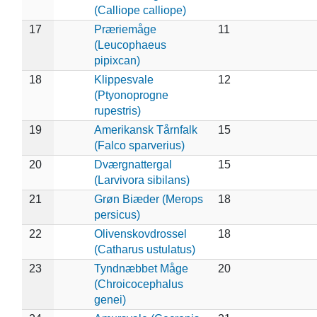
(Calliope calliope)
17
Præriemåge
11
(Leucophaeus
pipixcan)
18
Klippesvale
12
(Ptyonoprogne
rupestris)
19
Amerikansk Tårnfalk
15
(Falco sparverius)
20
Dværgnattergal
15
(Larvivora sibilans)
21
Grøn Biæder (Merops
18
persicus)
22
Olivenskovdrossel
18
(Catharus ustulatus)
23
Tyndnæbbet Måge
20
(Chroicocephalus
genei)