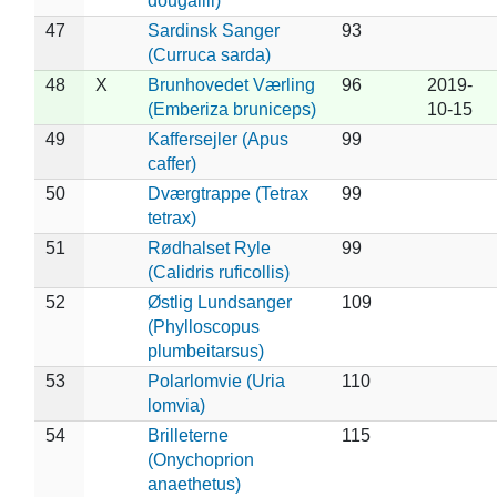
dougallii)
47
Sardinsk Sanger
93
(Curruca sarda)
48
X
Brunhovedet Værling
96
2019-
(Emberiza bruniceps)
10-15
49
Kaffersejler (Apus
99
caffer)
50
Dværgtrappe (Tetrax
99
tetrax)
51
Rødhalset Ryle
99
(Calidris ruficollis)
52
Østlig Lundsanger
109
(Phylloscopus
plumbeitarsus)
53
Polarlomvie (Uria
110
lomvia)
54
Brilleterne
115
(Onychoprion
anaethetus)