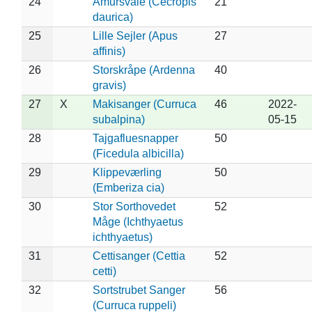
24
Amursvale (Cecropis
21
daurica)
25
Lille Sejler (Apus
27
affinis)
26
Storskråpe (Ardenna
40
gravis)
27
X
Makisanger (Curruca
46
2022-
subalpina)
05-15
28
Tajgafluesnapper
50
(Ficedula albicilla)
29
Klippeværling
50
(Emberiza cia)
30
Stor Sorthovedet
52
Måge (Ichthyaetus
ichthyaetus)
31
Cettisanger (Cettia
52
cetti)
32
Sortstrubet Sanger
56
(Curruca ruppeli)