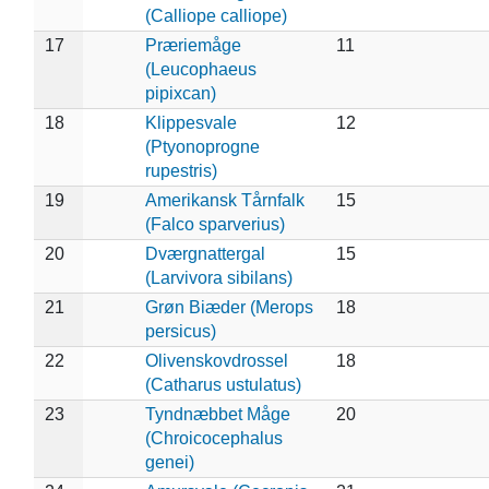
(Calliope calliope)
17
Præriemåge
11
(Leucophaeus
pipixcan)
18
Klippesvale
12
(Ptyonoprogne
rupestris)
19
Amerikansk Tårnfalk
15
(Falco sparverius)
20
Dværgnattergal
15
(Larvivora sibilans)
21
Grøn Biæder (Merops
18
persicus)
22
Olivenskovdrossel
18
(Catharus ustulatus)
23
Tyndnæbbet Måge
20
(Chroicocephalus
genei)