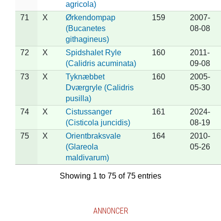
agricola)
71
X
Ørkendompap
159
2007-
(Bucanetes
08-08
githagineus)
72
X
Spidshalet Ryle
160
2011-
(Calidris acuminata)
09-08
73
X
Tyknæbbet
160
2005-
Dværgryle (Calidris
05-30
pusilla)
74
X
Cistussanger
161
2024-
(Cisticola juncidis)
08-19
75
X
Orientbraksvale
164
2010-
(Glareola
05-26
maldivarum)
Showing 1 to 75 of 75 entries
ANNONCER