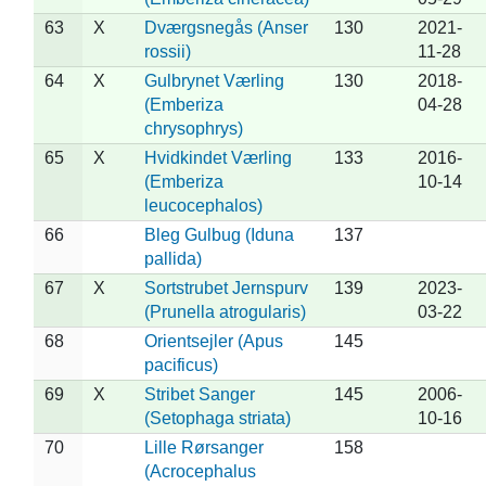
63
X
Dværgsnegås (Anser
130
2021-
rossii)
11-28
64
X
Gulbrynet Værling
130
2018-
(Emberiza
04-28
chrysophrys)
65
X
Hvidkindet Værling
133
2016-
(Emberiza
10-14
leucocephalos)
66
Bleg Gulbug (Iduna
137
pallida)
67
X
Sortstrubet Jernspurv
139
2023-
(Prunella atrogularis)
03-22
68
Orientsejler (Apus
145
pacificus)
69
X
Stribet Sanger
145
2006-
(Setophaga striata)
10-16
70
Lille Rørsanger
158
(Acrocephalus