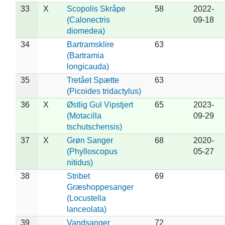
33
X
Scopolis Skråpe
58
2022-
(Calonectris
09-18
diomedea)
34
Bartramsklire
63
(Bartramia
longicauda)
35
Tretået Spætte
63
(Picoides tridactylus)
36
X
Østlig Gul Vipstjert
65
2023-
(Motacilla
09-29
tschutschensis)
37
X
Grøn Sanger
68
2020-
(Phylloscopus
05-27
nitidus)
38
Stribet
69
Græshoppesanger
(Locustella
lanceolata)
39
Vandsanger
72