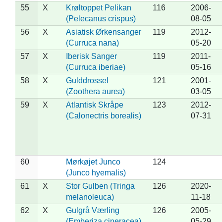
55
X
Krøltoppet Pelikan
116
2006-
(Pelecanus crispus)
08-05
56
X
Asiatisk Ørkensanger
119
2012-
(Curruca nana)
05-20
57
X
Iberisk Sanger
119
2011-
(Curruca iberiae)
05-16
58
X
Gulddrossel
121
2001-
(Zoothera aurea)
03-05
59
X
Atlantisk Skråpe
123
2012-
(Calonectris borealis)
07-31
60
Mørkøjet Junco
124
(Junco hyemalis)
61
X
Stor Gulben (Tringa
126
2020-
melanoleuca)
11-18
62
X
Gulgrå Værling
126
2005-
(Emberiza cineracea)
05-29