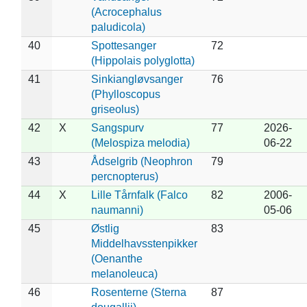
(Acrocephalus
paludicola)
40
Spottesanger
72
(Hippolais polyglotta)
41
Sinkiangløvsanger
76
(Phylloscopus
griseolus)
42
X
Sangspurv
77
2026-
(Melospiza melodia)
06-22
43
Ådselgrib (Neophron
79
percnopterus)
44
X
Lille Tårnfalk (Falco
82
2006-
naumanni)
05-06
45
Østlig
83
Middelhavsstenpikker
(Oenanthe
melanoleuca)
46
Rosenterne (Sterna
87