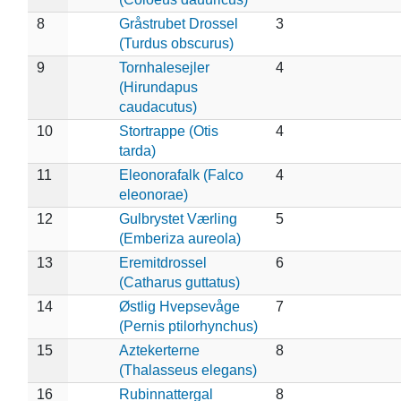
8
Gråstrubet Drossel
3
(Turdus obscurus)
9
Tornhalesejler
4
(Hirundapus
caudacutus)
10
Stortrappe (Otis
4
tarda)
11
Eleonorafalk (Falco
4
eleonorae)
12
Gulbrystet Værling
5
(Emberiza aureola)
13
Eremitdrossel
6
(Catharus guttatus)
14
Østlig Hvepsevåge
7
(Pernis ptilorhynchus)
15
Aztekerterne
8
(Thalasseus elegans)
16
Rubinnattergal
8