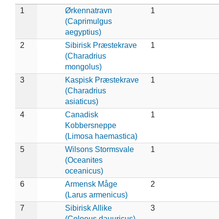
1
Ørkennatravn
1
(Caprimulgus
aegyptius)
2
Sibirisk Præstekrave
1
(Charadrius
mongolus)
3
Kaspisk Præstekrave
1
(Charadrius
asiaticus)
4
Canadisk
1
Kobbersneppe
(Limosa haemastica)
5
Wilsons Stormsvale
1
(Oceanites
oceanicus)
6
Armensk Måge
2
(Larus armenicus)
7
Sibirisk Allike
3
(Coloeus dauuricus)