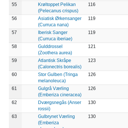
55
Krøltoppet Pelikan
116
(Pelecanus crispus)
56
Asiatisk Ørkensanger
119
(Curruca nana)
57
Iberisk Sanger
119
(Curruca iberiae)
58
Gulddrossel
121
(Zoothera aurea)
59
Atlantisk Skråpe
123
(Calonectris borealis)
60
Stor Gulben (Tringa
126
melanoleuca)
61
Gulgrå Værling
126
(Emberiza cineracea)
62
Dværgsnegås (Anser
130
rossii)
63
Gulbrynet Værling
130
(Emberiza