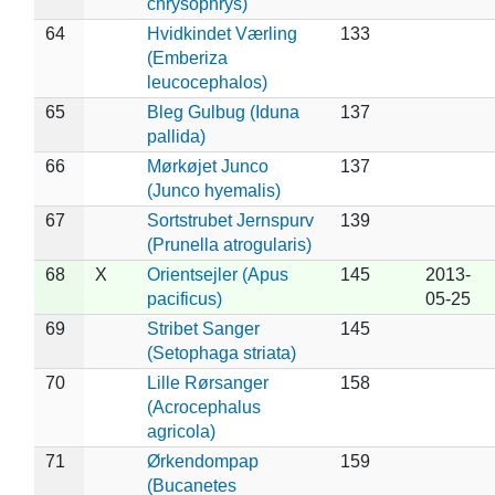
chrysophrys)
64
Hvidkindet Værling
133
(Emberiza
leucocephalos)
65
Bleg Gulbug (Iduna
137
pallida)
66
Mørkøjet Junco
137
(Junco hyemalis)
67
Sortstrubet Jernspurv
139
(Prunella atrogularis)
68
X
Orientsejler (Apus
145
2013-
pacificus)
05-25
69
Stribet Sanger
145
(Setophaga striata)
70
Lille Rørsanger
158
(Acrocephalus
agricola)
71
Ørkendompap
159
(Bucanetes