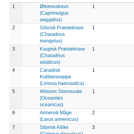
1
Ørkennatravn
1
(Caprimulgus
aegyptius)
2
Sibirisk Præstekrave
1
(Charadrius
mongolus)
3
Kaspisk Præstekrave
1
(Charadrius
asiaticus)
4
Canadisk
1
Kobbersneppe
(Limosa haemastica)
5
Wilsons Stormsvale
1
(Oceanites
oceanicus)
6
Armensk Måge
2
(Larus armenicus)
7
Sibirisk Allike
3
(Coloeus dauuricus)