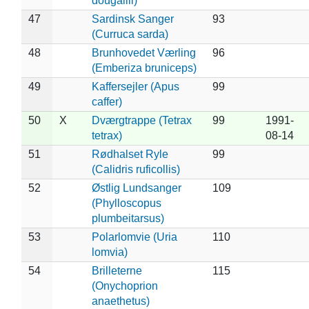
dougallii)
47
Sardinsk Sanger
93
(Curruca sarda)
48
Brunhovedet Værling
96
(Emberiza bruniceps)
49
Kaffersejler (Apus
99
caffer)
50
X
Dværgtrappe (Tetrax
99
1991-
tetrax)
08-14
51
Rødhalset Ryle
99
(Calidris ruficollis)
52
Østlig Lundsanger
109
(Phylloscopus
plumbeitarsus)
53
Polarlomvie (Uria
110
lomvia)
54
Brilleterne
115
(Onychoprion
anaethetus)