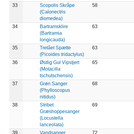
33
Scopolis Skråpe
58
(Calonectris
diomedea)
34
Bartramsklire
63
(Bartramia
longicauda)
35
Tretået Spætte
63
(Picoides tridactylus)
36
Østlig Gul Vipstjert
65
(Motacilla
tschutschensis)
37
Grøn Sanger
68
(Phylloscopus
nitidus)
38
Stribet
69
Græshoppesanger
(Locustella
lanceolata)
39
Vandsanger
72