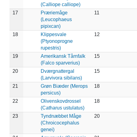
(Calliope calliope)
17
Præriemåge
11
(Leucophaeus
pipixcan)
18
Klippesvale
12
(Ptyonoprogne
rupestris)
19
Amerikansk Tårnfalk
15
(Falco sparverius)
20
Dværgnattergal
15
(Larvivora sibilans)
21
Grøn Biæder (Merops
18
persicus)
22
Olivenskovdrossel
18
(Catharus ustulatus)
23
Tyndnæbbet Måge
20
(Chroicocephalus
genei)