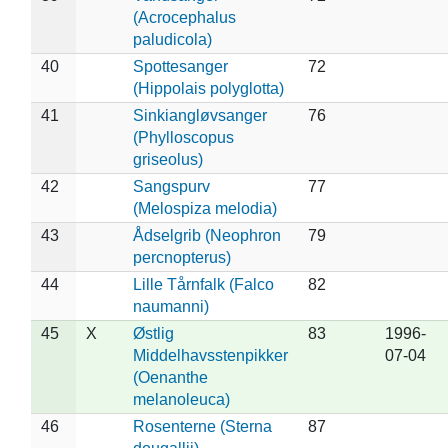
(Acrocephalus
paludicola)
40
Spottesanger
72
(Hippolais polyglotta)
41
Sinkiangløvsanger
76
(Phylloscopus
griseolus)
42
Sangspurv
77
(Melospiza melodia)
43
Ådselgrib (Neophron
79
percnopterus)
44
Lille Tårnfalk (Falco
82
naumanni)
45
X
Østlig
83
1996-
Middelhavsstenpikker
07-04
(Oenanthe
melanoleuca)
46
Rosenterne (Sterna
87