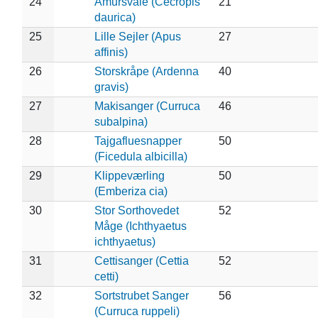
24
Amursvale (Cecropis
21
daurica)
25
Lille Sejler (Apus
27
affinis)
26
Storskråpe (Ardenna
40
gravis)
27
Makisanger (Curruca
46
subalpina)
28
Tajgafluesnapper
50
(Ficedula albicilla)
29
Klippeværling
50
(Emberiza cia)
30
Stor Sorthovedet
52
Måge (Ichthyaetus
ichthyaetus)
31
Cettisanger (Cettia
52
cetti)
32
Sortstrubet Sanger
56
(Curruca ruppeli)