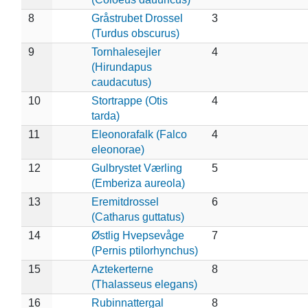
8
Gråstrubet Drossel
3
(Turdus obscurus)
9
Tornhalesejler
4
(Hirundapus
caudacutus)
10
Stortrappe (Otis
4
tarda)
11
Eleonorafalk (Falco
4
eleonorae)
12
Gulbrystet Værling
5
(Emberiza aureola)
13
Eremitdrossel
6
(Catharus guttatus)
14
Østlig Hvepsevåge
7
(Pernis ptilorhynchus)
15
Aztekerterne
8
(Thalasseus elegans)
16
Rubinnattergal
8