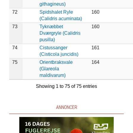
githagineus)
72
Spidshalet Ryle
160
(Calidris acuminata)
73
Tyknæbbet
160
Dværgryle (Calidris
pusilla)
74
Cistussanger
161
(Cisticola juncidis)
75
Orientbraksvale
164
(Glareola
maldivarum)
Showing 1 to 75 of 75 entries
ANNONCER