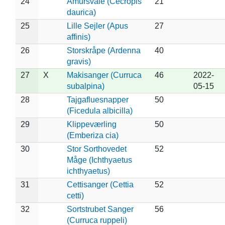
24
Amursvale (Cecropis
21
daurica)
25
Lille Sejler (Apus
27
affinis)
26
Storskråpe (Ardenna
40
gravis)
27
X
Makisanger (Curruca
46
2022-
subalpina)
05-15
28
Tajgafluesnapper
50
(Ficedula albicilla)
29
Klippeværling
50
(Emberiza cia)
30
Stor Sorthovedet
52
Måge (Ichthyaetus
ichthyaetus)
31
Cettisanger (Cettia
52
cetti)
32
Sortstrubet Sanger
56
(Curruca ruppeli)