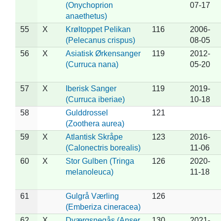
(Onychoprion
07-17
anaethetus)
55
X
Krøltoppet Pelikan
116
2006-
(Pelecanus crispus)
08-05
56
X
Asiatisk Ørkensanger
119
2012-
(Curruca nana)
05-20
57
X
Iberisk Sanger
119
2019-
(Curruca iberiae)
10-18
58
Gulddrossel
121
(Zoothera aurea)
59
X
Atlantisk Skråpe
123
2016-
(Calonectris borealis)
11-06
60
X
Stor Gulben (Tringa
126
2020-
melanoleuca)
11-18
61
Gulgrå Værling
126
(Emberiza cineracea)
62
X
Dværgsnegås (Anser
130
2021-