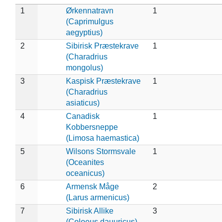
1
Ørkennatravn
1
(Caprimulgus
aegyptius)
2
Sibirisk Præstekrave
1
(Charadrius
mongolus)
3
Kaspisk Præstekrave
1
(Charadrius
asiaticus)
4
Canadisk
1
Kobbersneppe
(Limosa haemastica)
5
Wilsons Stormsvale
1
(Oceanites
oceanicus)
6
Armensk Måge
2
(Larus armenicus)
7
Sibirisk Allike
3
(Coloeus dauuricus)