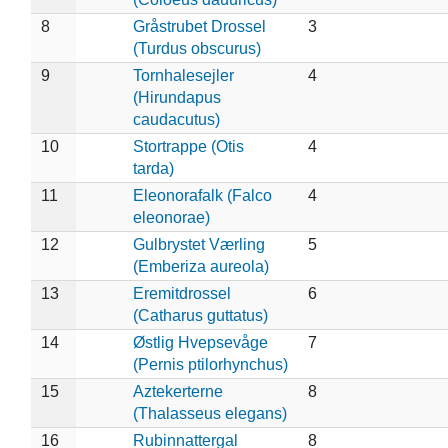
8
Gråstrubet Drossel
3
(Turdus obscurus)
9
Tornhalesejler
4
(Hirundapus
caudacutus)
10
Stortrappe (Otis
4
tarda)
11
Eleonorafalk (Falco
4
eleonorae)
12
Gulbrystet Værling
5
(Emberiza aureola)
13
Eremitdrossel
6
(Catharus guttatus)
14
Østlig Hvepsevåge
7
(Pernis ptilorhynchus)
15
Aztekerterne
8
(Thalasseus elegans)
16
Rubinnattergal
8