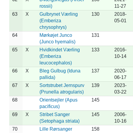
rossii)
11-27
63
X
Gulbrynet Værling
130
2018-
(Emberiza
05-01
chrysophrys)
64
Mørkøjet Junco
131
(Junco hyemalis)
65
X
Hvidkindet Værling
133
2016-
(Emberiza
10-14
leucocephalos)
66
X
Bleg Gulbug (Iduna
137
2020-
pallida)
06-17
67
X
Sortstrubet Jernspurv
139
2023-
(Prunella atrogularis)
03-22
68
Orientsejler (Apus
145
pacificus)
69
X
Stribet Sanger
145
2006-
(Setophaga striata)
10-16
70
Lille Rørsanger
158