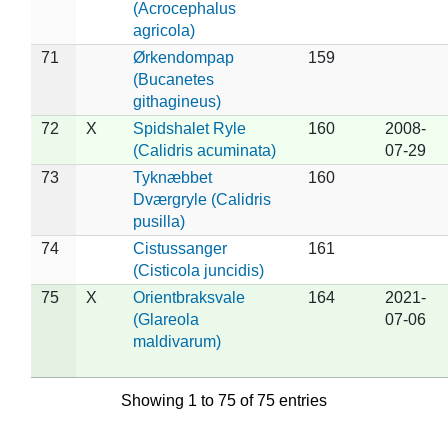
(Acrocephalus
agricola)
71
Ørkendompap
159
(Bucanetes
githagineus)
72
X
Spidshalet Ryle
160
2008-
(Calidris acuminata)
07-29
73
Tyknæbbet
160
Dværgryle (Calidris
pusilla)
74
Cistussanger
161
(Cisticola juncidis)
75
X
Orientbraksvale
164
2021-
(Glareola
07-06
maldivarum)
Showing 1 to 75 of 75 entries