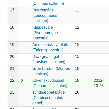
(Calliope calliope)
17
Præriemåge
11
(Leucophaeus
pipixcan)
18
Klippesvale
12
(Ptyonoprogne
rupestris)
19
Amerikansk Tårnfalk
15
(Falco sparverius)
20
Dværgnattergal
15
(Larvivora sibilans)
21
Grøn Biæder (Merops
18
persicus)
22
X
Olivenskovdrossel
18
2012-
(Catharus ustulatus)
10-28
23
Tyndnæbbet Måge
20
(Chroicocephalus
genei)