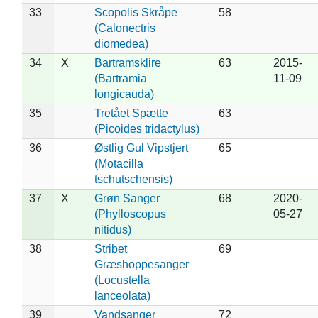
33
Scopolis Skråpe
58
(Calonectris
diomedea)
34
X
Bartramsklire
63
2015-
(Bartramia
11-09
longicauda)
35
Tretået Spætte
63
(Picoides tridactylus)
36
Østlig Gul Vipstjert
65
(Motacilla
tschutschensis)
37
X
Grøn Sanger
68
2020-
(Phylloscopus
05-27
nitidus)
38
Stribet
69
Græshoppesanger
(Locustella
lanceolata)
39
Vandsanger
72