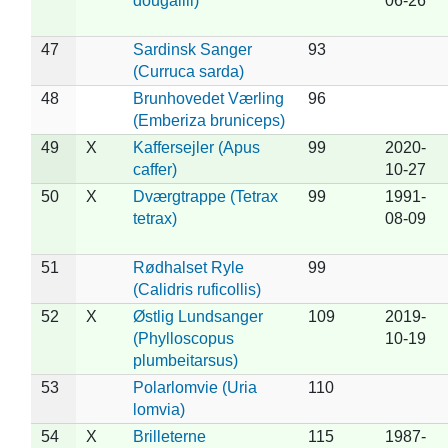
dougallii)
06-26
47
Sardinsk Sanger
93
(Curruca sarda)
48
Brunhovedet Værling
96
(Emberiza bruniceps)
49
X
Kaffersejler (Apus
99
2020-
caffer)
10-27
50
X
Dværgtrappe (Tetrax
99
1991-
tetrax)
08-09
51
Rødhalset Ryle
99
(Calidris ruficollis)
52
X
Østlig Lundsanger
109
2019-
(Phylloscopus
10-19
plumbeitarsus)
53
Polarlomvie (Uria
110
lomvia)
54
X
Brilleterne
115
1987-