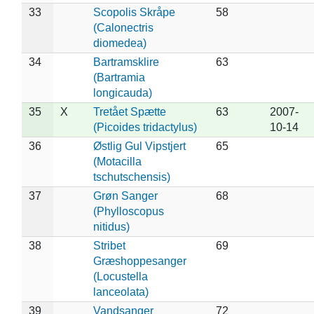
33
Scopolis Skråpe
58
(Calonectris
diomedea)
34
Bartramsklire
63
(Bartramia
longicauda)
35
X
Tretået Spætte
63
2007-
(Picoides tridactylus)
10-14
36
Østlig Gul Vipstjert
65
(Motacilla
tschutschensis)
37
Grøn Sanger
68
(Phylloscopus
nitidus)
38
Stribet
69
Græshoppesanger
(Locustella
lanceolata)
39
Vandsanger
72