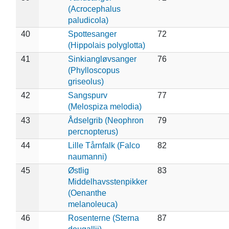
(Acrocephalus
paludicola)
40
Spottesanger
72
(Hippolais polyglotta)
41
Sinkiangløvsanger
76
(Phylloscopus
griseolus)
42
Sangspurv
77
(Melospiza melodia)
43
Ådselgrib (Neophron
79
percnopterus)
44
Lille Tårnfalk (Falco
82
naumanni)
45
Østlig
83
Middelhavsstenpikker
(Oenanthe
melanoleuca)
46
Rosenterne (Sterna
87