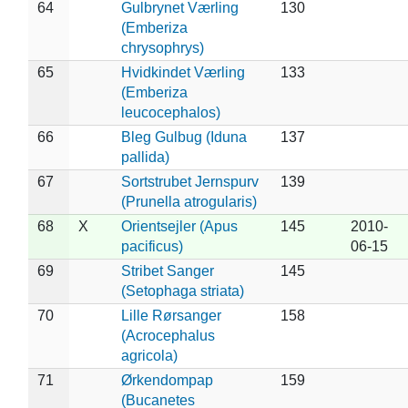
64
Gulbrynet Værling
130
(Emberiza
chrysophrys)
65
Hvidkindet Værling
133
(Emberiza
leucocephalos)
66
Bleg Gulbug (Iduna
137
pallida)
67
Sortstrubet Jernspurv
139
(Prunella atrogularis)
68
X
Orientsejler (Apus
145
2010-
pacificus)
06-15
69
Stribet Sanger
145
(Setophaga striata)
70
Lille Rørsanger
158
(Acrocephalus
agricola)
71
Ørkendompap
159
(Bucanetes