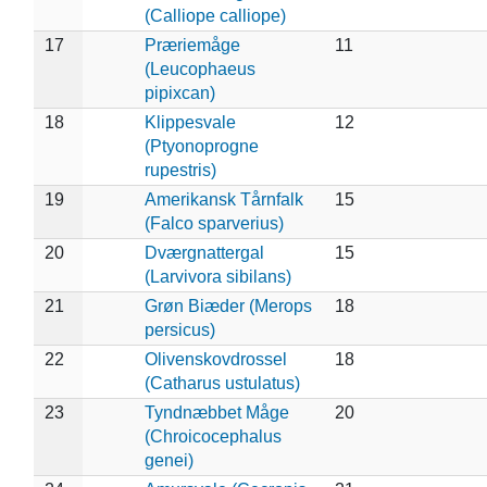
(Calliope calliope)
17
Præriemåge
11
(Leucophaeus
pipixcan)
18
Klippesvale
12
(Ptyonoprogne
rupestris)
19
Amerikansk Tårnfalk
15
(Falco sparverius)
20
Dværgnattergal
15
(Larvivora sibilans)
21
Grøn Biæder (Merops
18
persicus)
22
Olivenskovdrossel
18
(Catharus ustulatus)
23
Tyndnæbbet Måge
20
(Chroicocephalus
genei)