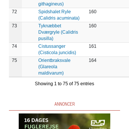
githagineus)
72
Spidshalet Ryle
160
(Calidris acuminata)
73
Tyknæbbet
160
Dværgryle (Calidris
pusilla)
74
Cistussanger
161
(Cisticola juncidis)
75
Orientbraksvale
164
(Glareola
maldivarum)
Showing 1 to 75 of 75 entries
ANNONCER