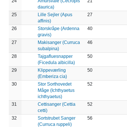
24
Amursvale (Cecropis
21
daurica)
25
Lille Sejler (Apus
27
affinis)
26
Storskråpe (Ardenna
40
gravis)
27
Makisanger (Curruca
46
subalpina)
28
Tajgafluesnapper
50
(Ficedula albicilla)
29
Klippeværling
50
(Emberiza cia)
30
Stor Sorthovedet
52
Måge (Ichthyaetus
ichthyaetus)
31
Cettisanger (Cettia
52
cetti)
32
Sortstrubet Sanger
56
(Curruca ruppeli)