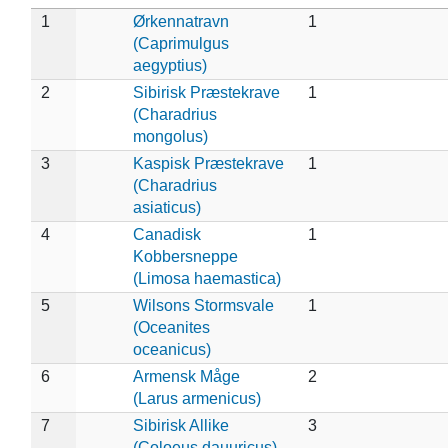
1
Ørkennatravn
1
(Caprimulgus
aegyptius)
2
Sibirisk Præstekrave
1
(Charadrius
mongolus)
3
Kaspisk Præstekrave
1
(Charadrius
asiaticus)
4
Canadisk
1
Kobbersneppe
(Limosa haemastica)
5
Wilsons Stormsvale
1
(Oceanites
oceanicus)
6
Armensk Måge
2
(Larus armenicus)
7
Sibirisk Allike
3
(Coloeus dauuricus)