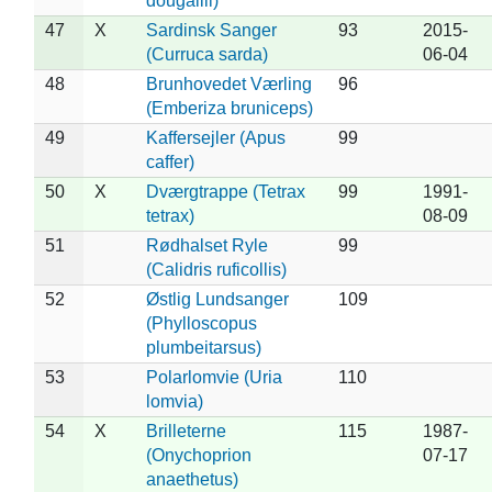
dougallii)
47
X
Sardinsk Sanger
93
2015-
(Curruca sarda)
06-04
48
Brunhovedet Værling
96
(Emberiza bruniceps)
49
Kaffersejler (Apus
99
caffer)
50
X
Dværgtrappe (Tetrax
99
1991-
tetrax)
08-09
51
Rødhalset Ryle
99
(Calidris ruficollis)
52
Østlig Lundsanger
109
(Phylloscopus
plumbeitarsus)
53
Polarlomvie (Uria
110
lomvia)
54
X
Brilleterne
115
1987-
(Onychoprion
07-17
anaethetus)