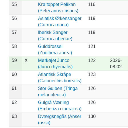
55
Krøltoppet Pelikan
116
(Pelecanus crispus)
56
Asiatisk Ørkensanger
119
(Curruca nana)
57
Iberisk Sanger
119
(Curruca iberiae)
58
Gulddrossel
121
(Zoothera aurea)
59
X
Mørkøjet Junco
122
2026-
(Junco hyemalis)
08-02
60
Atlantisk Skråpe
123
(Calonectris borealis)
61
Stor Gulben (Tringa
126
melanoleuca)
62
Gulgrå Værling
126
(Emberiza cineracea)
63
Dværgsnegås (Anser
130
rossii)