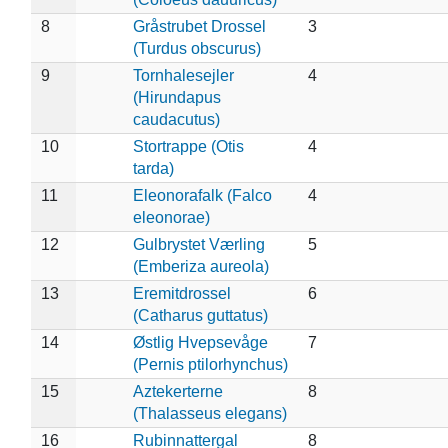
8
Gråstrubet Drossel
3
(Turdus obscurus)
9
Tornhalesejler
4
(Hirundapus
caudacutus)
10
Stortrappe (Otis
4
tarda)
11
Eleonorafalk (Falco
4
eleonorae)
12
Gulbrystet Værling
5
(Emberiza aureola)
13
Eremitdrossel
6
(Catharus guttatus)
14
Østlig Hvepsevåge
7
(Pernis ptilorhynchus)
15
Aztekerterne
8
(Thalasseus elegans)
16
Rubinnattergal
8