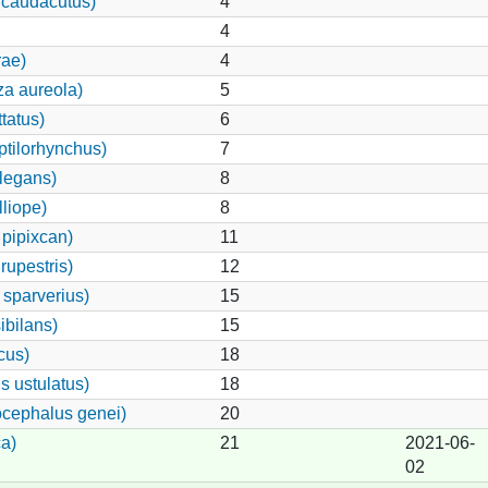
 caudacutus)
4
4
rae)
4
za aureola)
5
tatus)
6
ptilorhynchus)
7
legans)
8
lliope)
8
pipixcan)
11
rupestris)
12
 sparverius)
15
ibilans)
15
cus)
18
s ustulatus)
18
cephalus genei)
20
a)
21
2021-06-
02