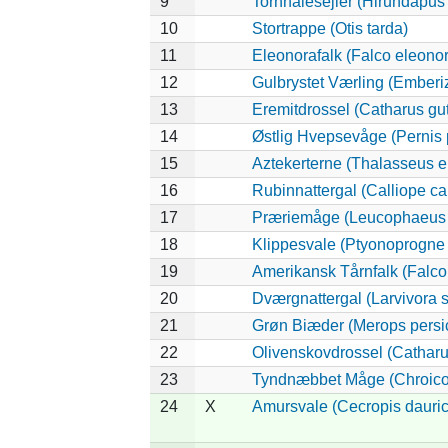
9
Tornhalesejler (Hirundapus
10
Stortrappe (Otis tarda)
11
Eleonorafalk (Falco eleono
12
Gulbrystet Værling (Emberi
13
Eremitdrossel (Catharus gut
14
Østlig Hvepsevåge (Pernis 
15
Aztekerterne (Thalasseus e
16
Rubinnattergal (Calliope ca
17
Præriemåge (Leucophaeus 
18
Klippesvale (Ptyonoprogne 
19
Amerikansk Tårnfalk (Falco
20
Dværgnattergal (Larvivora s
21
Grøn Biæder (Merops persi
22
Olivenskovdrossel (Catharu
23
Tyndnæbbet Måge (Chroico
24
X
Amursvale (Cecropis dauric