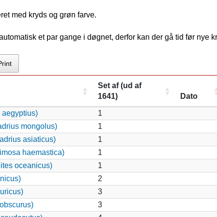
ret med kryds og grøn farve.
tomatisk et par gange i døgnet, derfor kan der gå tid før nye 
Print
Set af (ud af
1641)
Dato
 aegyptius)
1
adrius mongolus)
1
drius asiaticus)
1
imosa haemastica)
1
ites oceanicus)
1
nicus)
2
uricus)
3
 obscurus)
3