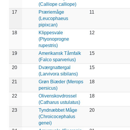
(Calliope calliope)
17
Præriemåge
11
(Leucophaeus
pipixcan)
18
Klippesvale
12
(Ptyonoprogne
rupestris)
19
Amerikansk Tårnfalk
15
(Falco sparverius)
20
Dværgnattergal
15
(Larvivora sibilans)
21
Grøn Biæder (Merops
18
persicus)
22
Olivenskovdrossel
18
(Catharus ustulatus)
23
Tyndnæbbet Måge
20
(Chroicocephalus
genei)