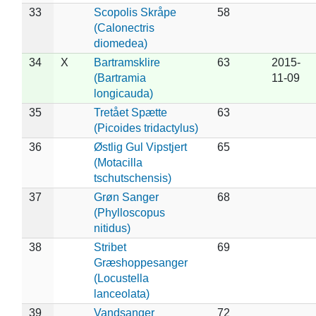
33
Scopolis Skråpe
58
(Calonectris
diomedea)
34
X
Bartramsklire
63
2015-
(Bartramia
11-09
longicauda)
35
Tretået Spætte
63
(Picoides tridactylus)
36
Østlig Gul Vipstjert
65
(Motacilla
tschutschensis)
37
Grøn Sanger
68
(Phylloscopus
nitidus)
38
Stribet
69
Græshoppesanger
(Locustella
lanceolata)
39
Vandsanger
72