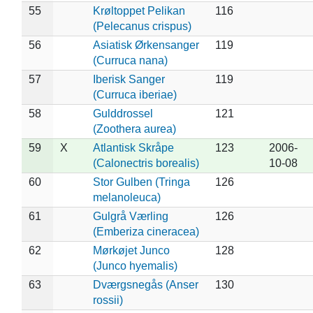
55
Krøltoppet Pelikan
116
(Pelecanus crispus)
56
Asiatisk Ørkensanger
119
(Curruca nana)
57
Iberisk Sanger
119
(Curruca iberiae)
58
Gulddrossel
121
(Zoothera aurea)
59
X
Atlantisk Skråpe
123
2006-
(Calonectris borealis)
10-08
60
Stor Gulben (Tringa
126
melanoleuca)
61
Gulgrå Værling
126
(Emberiza cineracea)
62
Mørkøjet Junco
128
(Junco hyemalis)
63
Dværgsnegås (Anser
130
rossii)