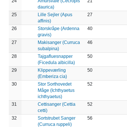
24
Amursvale (Cecropis
21
daurica)
25
Lille Sejler (Apus
27
affinis)
26
Storskråpe (Ardenna
40
gravis)
27
Makisanger (Curruca
46
subalpina)
28
Tajgafluesnapper
50
(Ficedula albicilla)
29
Klippeværling
50
(Emberiza cia)
30
Stor Sorthovedet
52
Måge (Ichthyaetus
ichthyaetus)
31
Cettisanger (Cettia
52
cetti)
32
Sortstrubet Sanger
56
(Curruca ruppeli)