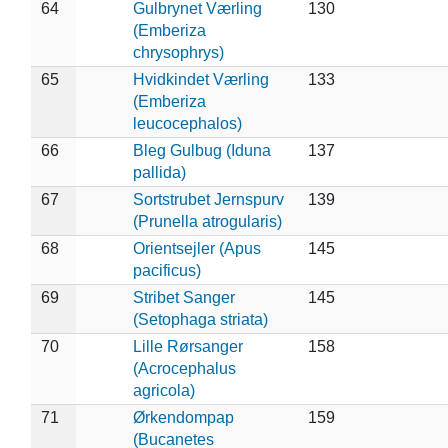
64
Gulbrynet Værling
130
(Emberiza
chrysophrys)
65
Hvidkindet Værling
133
(Emberiza
leucocephalos)
66
Bleg Gulbug (Iduna
137
pallida)
67
Sortstrubet Jernspurv
139
(Prunella atrogularis)
68
Orientsejler (Apus
145
pacificus)
69
Stribet Sanger
145
(Setophaga striata)
70
Lille Rørsanger
158
(Acrocephalus
agricola)
71
Ørkendompap
159
(Bucanetes