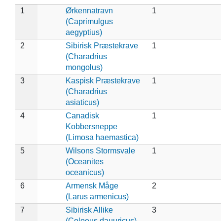
1
Ørkennatravn
1
(Caprimulgus
aegyptius)
2
Sibirisk Præstekrave
1
(Charadrius
mongolus)
3
Kaspisk Præstekrave
1
(Charadrius
asiaticus)
4
Canadisk
1
Kobbersneppe
(Limosa haemastica)
5
Wilsons Stormsvale
1
(Oceanites
oceanicus)
6
Armensk Måge
2
(Larus armenicus)
7
Sibirisk Allike
3
(Coloeus dauuricus)