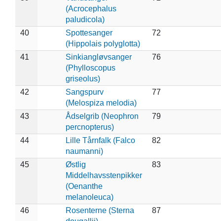
(Acrocephalus
paludicola)
40
Spottesanger
72
(Hippolais polyglotta)
41
Sinkiangløvsanger
76
(Phylloscopus
griseolus)
42
Sangspurv
77
(Melospiza melodia)
43
Ådselgrib (Neophron
79
percnopterus)
44
Lille Tårnfalk (Falco
82
naumanni)
45
Østlig
83
Middelhavsstenpikker
(Oenanthe
melanoleuca)
46
Rosenterne (Sterna
87