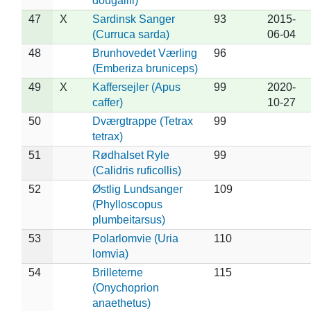
dougallii)
47
X
Sardinsk Sanger
93
2015-
(Curruca sarda)
06-04
48
Brunhovedet Værling
96
(Emberiza bruniceps)
49
X
Kaffersejler (Apus
99
2020-
caffer)
10-27
50
Dværgtrappe (Tetrax
99
tetrax)
51
Rødhalset Ryle
99
(Calidris ruficollis)
52
Østlig Lundsanger
109
(Phylloscopus
plumbeitarsus)
53
Polarlomvie (Uria
110
lomvia)
54
Brilleterne
115
(Onychoprion
anaethetus)