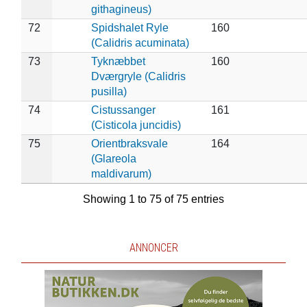
githagineus)
72
Spidshalet Ryle
160
(Calidris acuminata)
73
Tyknæbbet
160
Dværgryle (Calidris
pusilla)
74
Cistussanger
161
(Cisticola juncidis)
75
Orientbraksvale
164
(Glareola
maldivarum)
Showing 1 to 75 of 75 entries
ANNONCER