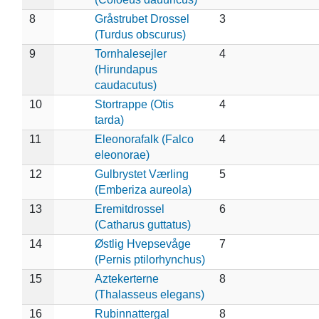
8
Gråstrubet Drossel
3
(Turdus obscurus)
9
Tornhalesejler
4
(Hirundapus
caudacutus)
10
Stortrappe (Otis
4
tarda)
11
Eleonorafalk (Falco
4
eleonorae)
12
Gulbrystet Værling
5
(Emberiza aureola)
13
Eremitdrossel
6
(Catharus guttatus)
14
Østlig Hvepsevåge
7
(Pernis ptilorhynchus)
15
Aztekerterne
8
(Thalasseus elegans)
16
Rubinnattergal
8