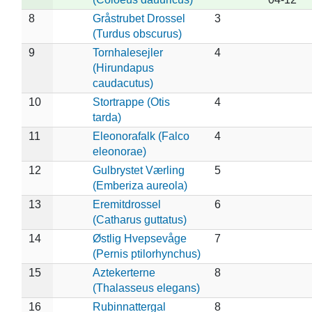
8
Gråstrubet Drossel
3
(Turdus obscurus)
9
Tornhalesejler
4
(Hirundapus
caudacutus)
10
Stortrappe (Otis
4
tarda)
11
Eleonorafalk (Falco
4
eleonorae)
12
Gulbrystet Værling
5
(Emberiza aureola)
13
Eremitdrossel
6
(Catharus guttatus)
14
Østlig Hvepsevåge
7
(Pernis ptilorhynchus)
15
Aztekerterne
8
(Thalasseus elegans)
16
Rubinnattergal
8