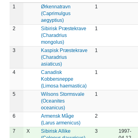
1
Ørkennatravn
1
(Caprimulgus
aegyptius)
2
Sibirisk Præstekrave
1
(Charadrius
mongolus)
3
Kaspisk Præstekrave
1
(Charadrius
asiaticus)
4
Canadisk
1
Kobbersneppe
(Limosa haemastica)
5
Wilsons Stormsvale
1
(Oceanites
oceanicus)
6
Armensk Måge
2
(Larus armenicus)
7
X
Sibirisk Allike
3
1997-
(Coloeus dauuricus)
04-12