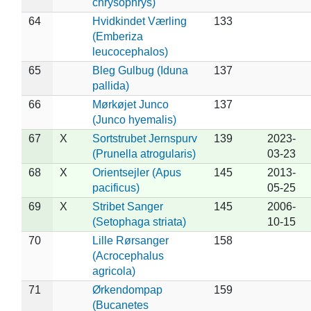
chrysophrys)
64
Hvidkindet Værling
133
(Emberiza
leucocephalos)
65
Bleg Gulbug (Iduna
137
pallida)
66
Mørkøjet Junco
137
(Junco hyemalis)
67
X
Sortstrubet Jernspurv
139
2023-
(Prunella atrogularis)
03-23
68
X
Orientsejler (Apus
145
2013-
pacificus)
05-25
69
X
Stribet Sanger
145
2006-
(Setophaga striata)
10-15
70
Lille Rørsanger
158
(Acrocephalus
agricola)
71
Ørkendompap
159
(Bucanetes