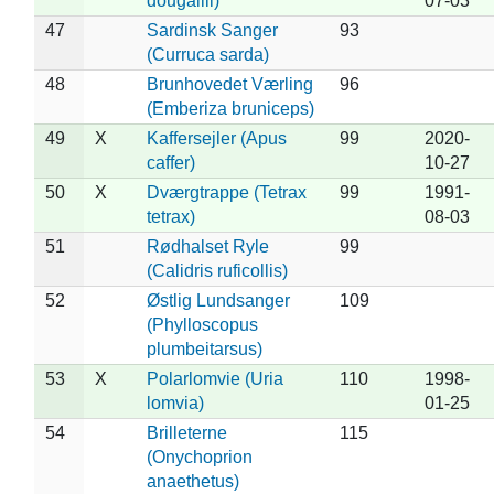
dougallii)
07-03
47
Sardinsk Sanger
93
(Curruca sarda)
48
Brunhovedet Værling
96
(Emberiza bruniceps)
49
X
Kaffersejler (Apus
99
2020-
caffer)
10-27
50
X
Dværgtrappe (Tetrax
99
1991-
tetrax)
08-03
51
Rødhalset Ryle
99
(Calidris ruficollis)
52
Østlig Lundsanger
109
(Phylloscopus
plumbeitarsus)
53
X
Polarlomvie (Uria
110
1998-
lomvia)
01-25
54
Brilleterne
115
(Onychoprion
anaethetus)