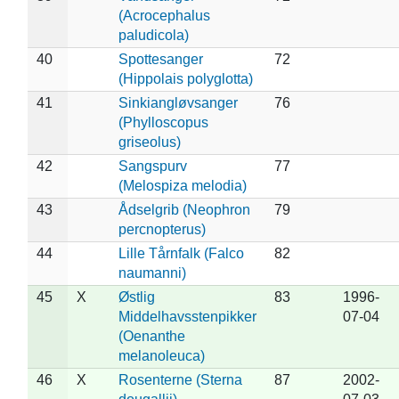
(Acrocephalus
paludicola)
40
Spottesanger
72
(Hippolais polyglotta)
41
Sinkiangløvsanger
76
(Phylloscopus
griseolus)
42
Sangspurv
77
(Melospiza melodia)
43
Ådselgrib (Neophron
79
percnopterus)
44
Lille Tårnfalk (Falco
82
naumanni)
45
X
Østlig
83
1996-
Middelhavsstenpikker
07-04
(Oenanthe
melanoleuca)
46
X
Rosenterne (Sterna
87
2002-