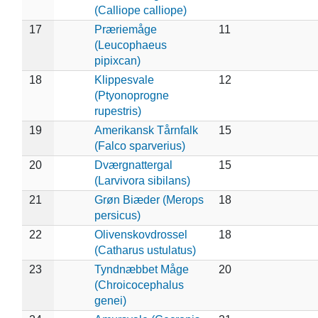
(Calliope calliope)
17
Præriemåge
11
(Leucophaeus
pipixcan)
18
Klippesvale
12
(Ptyonoprogne
rupestris)
19
Amerikansk Tårnfalk
15
(Falco sparverius)
20
Dværgnattergal
15
(Larvivora sibilans)
21
Grøn Biæder (Merops
18
persicus)
22
Olivenskovdrossel
18
(Catharus ustulatus)
23
Tyndnæbbet Måge
20
(Chroicocephalus
genei)