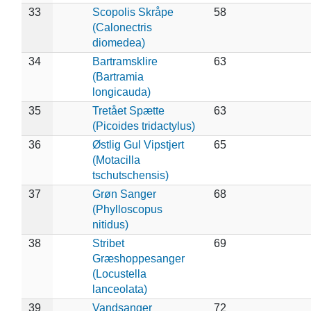
33
Scopolis Skråpe
58
(Calonectris
diomedea)
34
Bartramsklire
63
(Bartramia
longicauda)
35
Tretået Spætte
63
(Picoides tridactylus)
36
Østlig Gul Vipstjert
65
(Motacilla
tschutschensis)
37
Grøn Sanger
68
(Phylloscopus
nitidus)
38
Stribet
69
Græshoppesanger
(Locustella
lanceolata)
39
Vandsanger
72