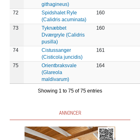
githagineus)
72
Spidshalet Ryle
160
(Calidris acuminata)
73
Tyknæbbet
160
Dværgryle (Calidris
pusilla)
74
Cistussanger
161
(Cisticola juncidis)
75
Orientbraksvale
164
(Glareola
maldivarum)
Showing 1 to 75 of 75 entries
ANNONCER