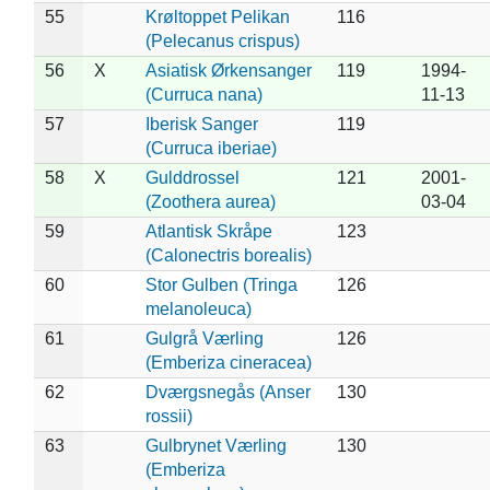
55
Krøltoppet Pelikan
116
(Pelecanus crispus)
56
X
Asiatisk Ørkensanger
119
1994-
(Curruca nana)
11-13
57
Iberisk Sanger
119
(Curruca iberiae)
58
X
Gulddrossel
121
2001-
(Zoothera aurea)
03-04
59
Atlantisk Skråpe
123
(Calonectris borealis)
60
Stor Gulben (Tringa
126
melanoleuca)
61
Gulgrå Værling
126
(Emberiza cineracea)
62
Dværgsnegås (Anser
130
rossii)
63
Gulbrynet Værling
130
(Emberiza