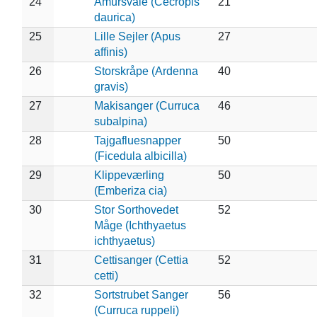
24
Amursvale (Cecropis
21
daurica)
25
Lille Sejler (Apus
27
affinis)
26
Storskråpe (Ardenna
40
gravis)
27
Makisanger (Curruca
46
subalpina)
28
Tajgafluesnapper
50
(Ficedula albicilla)
29
Klippeværling
50
(Emberiza cia)
30
Stor Sorthovedet
52
Måge (Ichthyaetus
ichthyaetus)
31
Cettisanger (Cettia
52
cetti)
32
Sortstrubet Sanger
56
(Curruca ruppeli)