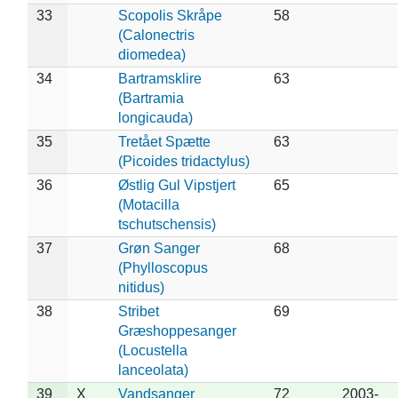
33
Scopolis Skråpe
58
(Calonectris
diomedea)
34
Bartramsklire
63
(Bartramia
longicauda)
35
Tretået Spætte
63
(Picoides tridactylus)
36
Østlig Gul Vipstjert
65
(Motacilla
tschutschensis)
37
Grøn Sanger
68
(Phylloscopus
nitidus)
38
Stribet
69
Græshoppesanger
(Locustella
lanceolata)
39
X
Vandsanger
72
2003-