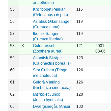
anaethetus)
55
Krøltoppet Pelikan
116
(Pelecanus crispus)
56
Asiatisk Ørkensanger
119
(Curruca nana)
57
Iberisk Sanger
119
(Curruca iberiae)
58
X
Gulddrossel
121
2001-
(Zoothera aurea)
03-06
59
Atlantisk Skråpe
123
(Calonectris borealis)
60
Stor Gulben (Tringa
126
melanoleuca)
61
Gulgrå Værling
126
(Emberiza cineracea)
62
Mørkøjet Junco
128
(Junco hyemalis)
63
Dværgsnegås (Anser
130