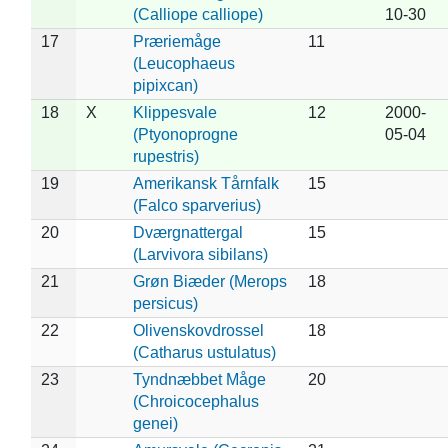
(Calliope calliope)
10-30
17
Præriemåge
11
(Leucophaeus
pipixcan)
18
X
Klippesvale
12
2000-
(Ptyonoprogne
05-04
rupestris)
19
Amerikansk Tårnfalk
15
(Falco sparverius)
20
Dværgnattergal
15
(Larvivora sibilans)
21
Grøn Biæder (Merops
18
persicus)
22
Olivenskovdrossel
18
(Catharus ustulatus)
23
Tyndnæbbet Måge
20
(Chroicocephalus
genei)