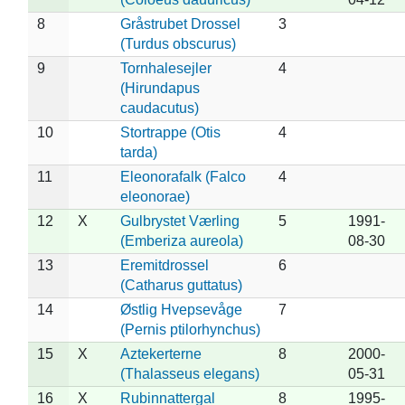
8
Gråstrubet Drossel
3
(Turdus obscurus)
9
Tornhalesejler
4
(Hirundapus
caudacutus)
10
Stortrappe (Otis
4
tarda)
11
Eleonorafalk (Falco
4
eleonorae)
12
X
Gulbrystet Værling
5
1991-
(Emberiza aureola)
08-30
13
Eremitdrossel
6
(Catharus guttatus)
14
Østlig Hvepsevåge
7
(Pernis ptilorhynchus)
15
X
Aztekerterne
8
2000-
(Thalasseus elegans)
05-31
16
X
Rubinnattergal
8
1995-