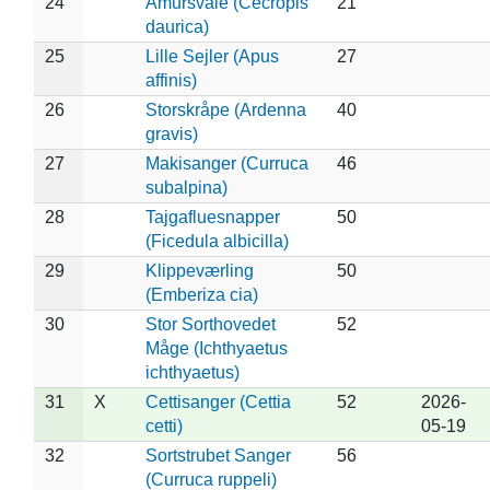
24
Amursvale (Cecropis
21
daurica)
25
Lille Sejler (Apus
27
affinis)
26
Storskråpe (Ardenna
40
gravis)
27
Makisanger (Curruca
46
subalpina)
28
Tajgafluesnapper
50
(Ficedula albicilla)
29
Klippeværling
50
(Emberiza cia)
30
Stor Sorthovedet
52
Måge (Ichthyaetus
ichthyaetus)
31
X
Cettisanger (Cettia
52
2026-
cetti)
05-19
32
Sortstrubet Sanger
56
(Curruca ruppeli)