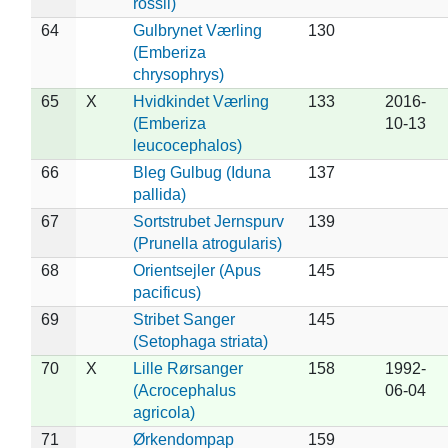
rossii)
64
Gulbrynet Værling
130
(Emberiza
chrysophrys)
65
X
Hvidkindet Værling
133
2016-
(Emberiza
10-13
leucocephalos)
66
Bleg Gulbug (Iduna
137
pallida)
67
Sortstrubet Jernspurv
139
(Prunella atrogularis)
68
Orientsejler (Apus
145
pacificus)
69
Stribet Sanger
145
(Setophaga striata)
70
X
Lille Rørsanger
158
1992-
(Acrocephalus
06-04
agricola)
71
Ørkendompap
159