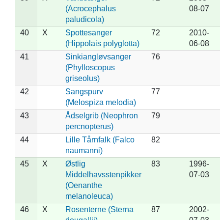
(Acrocephalus
08-07
paludicola)
40
X
Spottesanger
72
2010-
(Hippolais polyglotta)
06-08
41
Sinkiangløvsanger
76
(Phylloscopus
griseolus)
42
Sangspurv
77
(Melospiza melodia)
43
Ådselgrib (Neophron
79
percnopterus)
44
Lille Tårnfalk (Falco
82
naumanni)
45
X
Østlig
83
1996-
Middelhavsstenpikker
07-03
(Oenanthe
melanoleuca)
46
X
Rosenterne (Sterna
87
2002-