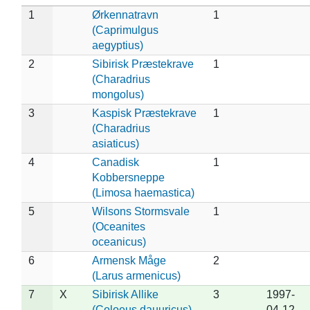
1
Ørkennatravn
1
(Caprimulgus
aegyptius)
2
Sibirisk Præstekrave
1
(Charadrius
mongolus)
3
Kaspisk Præstekrave
1
(Charadrius
asiaticus)
4
Canadisk
1
Kobbersneppe
(Limosa haemastica)
5
Wilsons Stormsvale
1
(Oceanites
oceanicus)
6
Armensk Måge
2
(Larus armenicus)
7
X
Sibirisk Allike
3
1997-
(Coloeus dauuricus)
04-12