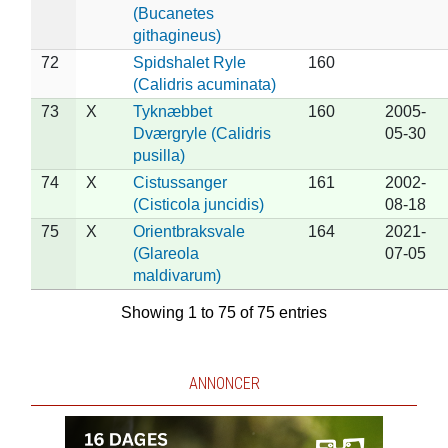
(Bucanetes
githagineus)
72
Spidshalet Ryle
160
(Calidris acuminata)
73
X
Tyknæbbet
160
2005-
Dværgryle (Calidris
05-30
pusilla)
74
X
Cistussanger
161
2002-
(Cisticola juncidis)
08-18
75
X
Orientbraksvale
164
2021-
(Glareola
07-05
maldivarum)
Showing 1 to 75 of 75 entries
ANNONCER