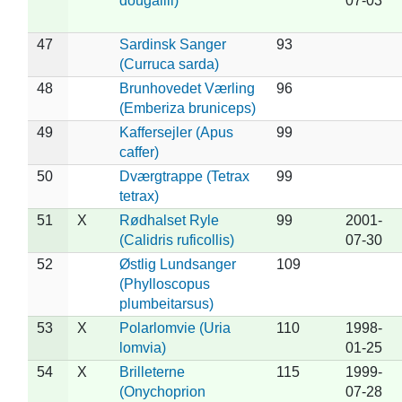
dougallii)
07-03
47
Sardinsk Sanger
93
(Curruca sarda)
48
Brunhovedet Værling
96
(Emberiza bruniceps)
49
Kaffersejler (Apus
99
caffer)
50
Dværgtrappe (Tetrax
99
tetrax)
51
X
Rødhalset Ryle
99
2001-
(Calidris ruficollis)
07-30
52
Østlig Lundsanger
109
(Phylloscopus
plumbeitarsus)
53
X
Polarlomvie (Uria
110
1998-
lomvia)
01-25
54
X
Brilleterne
115
1999-
(Onychoprion
07-28