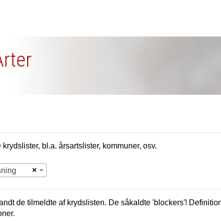
Arter
krydslister, bl.a. årsartslister, kommuner, osv.
×
sning
andt de tilmeldte af krydslisten. De såkaldte 'blockers'! Definition
oner.