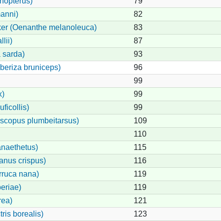
nopterus)
79
manni)
82
ker (Oenanthe melanoleuca)
83
lii)
87
 sarda)
93
eriza bruniceps)
96
99
x)
99
ficollis)
99
oscopus plumbeitarsus)
109
110
anaethetus)
115
anus crispus)
116
rruca nana)
119
eriae)
119
rea)
121
ris borealis)
123