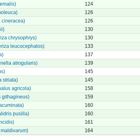
emalis)
124
noleuca)
126
 cineracea)
126
i)
130
iza chrysophrys)
130
riza leucocephalos)
133
a)
137
nella atrogularis)
139
us)
145
striata)
145
alus agricola)
158
githagineus)
159
 acuminata)
160
dris pusilla)
160
ncidis)
161
a maldivarum)
164