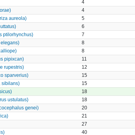
4
orae)
4
iza aureola)
5
uttatus)
6
 ptilorhynchus)
7
 elegans)
8
alliope)
8
 pipixcan)
11
 rupestris)
12
o sparverius)
15
 sibilans)
15
sicus)
18
us ustulatus)
18
ocephalus genei)
20
ica)
21
27
s)
40