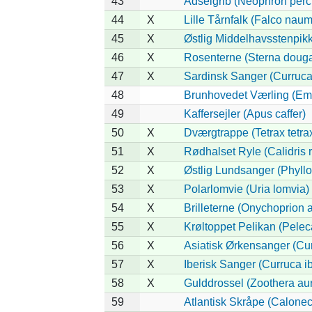
43
Ådselgrib (Neophron perc
44
X
Lille Tårnfalk (Falco nau
45
X
Østlig Middelhavsstenpik
46
X
Rosenterne (Sterna dougal
47
X
Sardinsk Sanger (Curruca
48
Brunhovedet Værling (Emb
49
Kaffersejler (Apus caffer)
50
X
Dværgtrappe (Tetrax tetra
51
X
Rødhalset Ryle (Calidris ru
52
X
Østlig Lundsanger (Phyll
53
X
Polarlomvie (Uria lomvia)
54
X
Brilleterne (Onychoprion 
55
X
Krøltoppet Pelikan (Pelec
56
X
Asiatisk Ørkensanger (Cu
57
X
Iberisk Sanger (Curruca ib
58
X
Gulddrossel (Zoothera au
59
Atlantisk Skråpe (Calonect