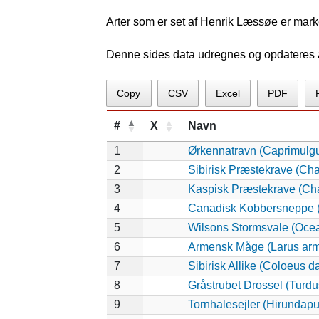
Arter som er set af Henrik Læssøe er mark
Denne sides data udregnes og opdateres au
Copy
CSV
Excel
PDF
#
X
Navn
1
Ørkennatravn (Caprimulgu
2
Sibirisk Præstekrave (Ch
3
Kaspisk Præstekrave (Cha
4
Canadisk Kobbersneppe 
5
Wilsons Stormsvale (Ocea
6
Armensk Måge (Larus arm
7
Sibirisk Allike (Coloeus d
8
Gråstrubet Drossel (Turdu
9
Tornhalesejler (Hirundap