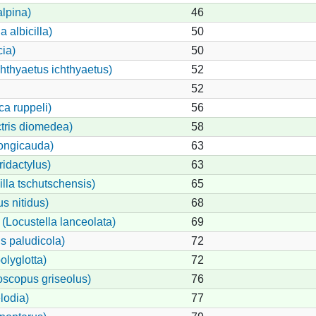
lpina)
46
 albicilla)
50
ia)
50
hthyaetus ichthyaetus)
52
52
ca ruppeli)
56
tris diomedea)
58
longicauda)
63
ridactylus)
63
illa tschutschensis)
65
s nitidus)
68
(Locustella lanceolata)
69
 paludicola)
72
olyglotta)
72
oscopus griseolus)
76
lodia)
77