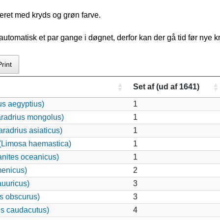
eret med kryds og grøn farve.
tomatisk et par gange i døgnet, derfor kan der gå tid før nye 
Print
Set af (ud af 1641)
s aegyptius)
1
aradrius mongolus)
1
radrius asiaticus)
1
(Limosa haemastica)
1
nites oceanicus)
1
enicus)
2
auuricus)
3
s obscurus)
3
us caudacutus)
4