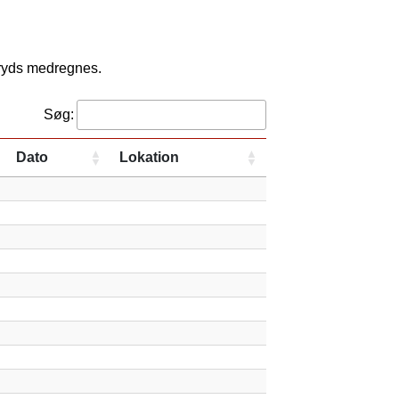
kryds medregnes.
Søg:
Dato
Lokation