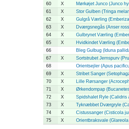
60
X
Mørkøjet Junco (Junco hy
61
X
Stor Gulben (Tringa mela
62
X
Gulgrå Værling (Emberiza
63
X
Dværgsnegås (Anser rossi
64
X
Gulbrynet Værling (Ember
65
X
Hvidkindet Værling (Embe
66
Bleg Gulbug (Iduna pallid
67
X
Sortstrubet Jernspurv (Pru
68
Orientsejler (Apus pacific
69
X
Stribet Sanger (Setophaga 
70
X
Lille Rørsanger (Acroceph
71
X
Ørkendompap (Bucanetes 
72
X
Spidshalet Ryle (Calidris
73
X
Tyknæbbet Dværgryle (Cali
74
X
Cistussanger (Cisticola ju
75
X
Orientbraksvale (Glareol