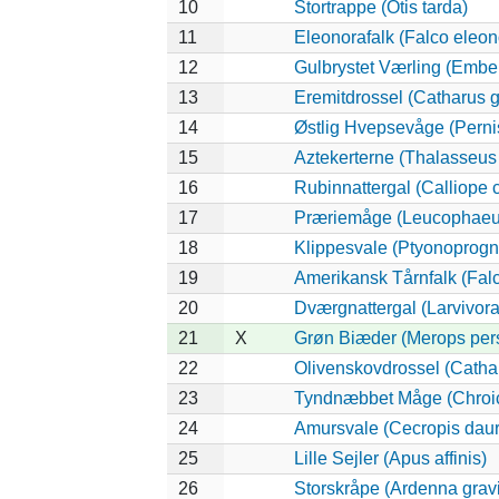
10
Stortrappe (Otis tarda)
11
Eleonorafalk (Falco eleon
12
Gulbrystet Værling (Ember
13
Eremitdrossel (Catharus g
14
Østlig Hvepsevåge (Pernis
15
Aztekerterne (Thalasseus
16
Rubinnattergal (Calliope c
17
Præriemåge (Leucophaeus
18
Klippesvale (Ptyonoprogne
19
Amerikansk Tårnfalk (Falc
20
Dværgnattergal (Larvivora
21
X
Grøn Biæder (Merops per
22
Olivenskovdrossel (Cathar
23
Tyndnæbbet Måge (Chroic
24
Amursvale (Cecropis daur
25
Lille Sejler (Apus affinis)
26
Storskråpe (Ardenna gravi