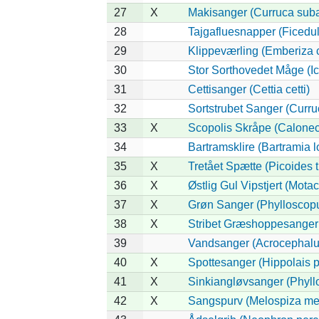
27
X
Makisanger (Curruca suba
28
Tajgafluesnapper (Ficedula
29
Klippeværling (Emberiza c
30
Stor Sorthovedet Måge (Ic
31
Cettisanger (Cettia cetti)
32
Sortstrubet Sanger (Curru
33
X
Scopolis Skråpe (Calonec
34
Bartramsklire (Bartramia 
35
X
Tretået Spætte (Picoides t
36
X
Østlig Gul Vipstjert (Motac
37
X
Grøn Sanger (Phylloscopu
38
X
Stribet Græshoppesanger 
39
Vandsanger (Acrocephalus
40
X
Spottesanger (Hippolais p
41
X
Sinkiangløvsanger (Phyll
42
X
Sangspurv (Melospiza me