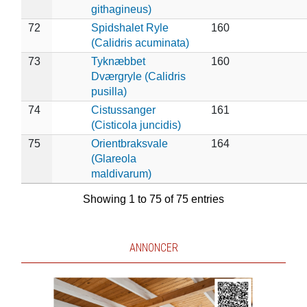
githagineus)
72
Spidshalet Ryle
160
(Calidris acuminata)
73
Tyknæbbet
160
Dværgryle (Calidris
pusilla)
74
Cistussanger
161
(Cisticola juncidis)
75
Orientbraksvale
164
(Glareola
maldivarum)
Showing 1 to 75 of 75 entries
ANNONCER