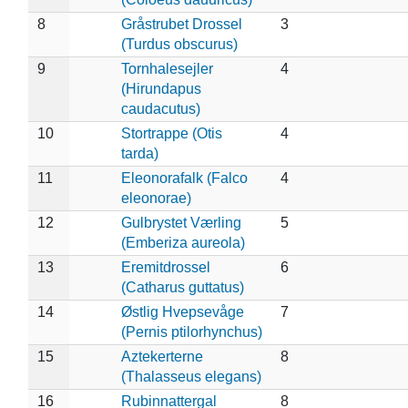
8
Gråstrubet Drossel
3
(Turdus obscurus)
9
Tornhalesejler
4
(Hirundapus
caudacutus)
10
Stortrappe (Otis
4
tarda)
11
Eleonorafalk (Falco
4
eleonorae)
12
Gulbrystet Værling
5
(Emberiza aureola)
13
Eremitdrossel
6
(Catharus guttatus)
14
Østlig Hvepsevåge
7
(Pernis ptilorhynchus)
15
Aztekerterne
8
(Thalasseus elegans)
16
Rubinnattergal
8