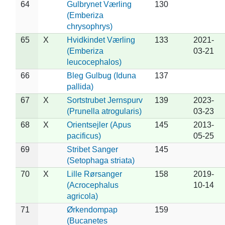
64
Gulbrynet Værling
130
(Emberiza
chrysophrys)
65
X
Hvidkindet Værling
133
2021-
(Emberiza
03-21
leucocephalos)
66
Bleg Gulbug (Iduna
137
pallida)
67
X
Sortstrubet Jernspurv
139
2023-
(Prunella atrogularis)
03-23
68
X
Orientsejler (Apus
145
2013-
pacificus)
05-25
69
Stribet Sanger
145
(Setophaga striata)
70
X
Lille Rørsanger
158
2019-
(Acrocephalus
10-14
agricola)
71
Ørkendompap
159
(Bucanetes