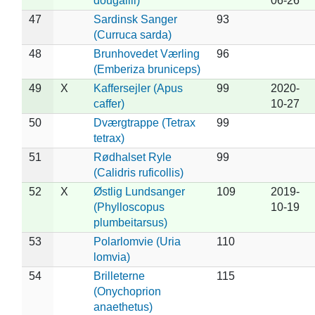
dougallii)
06-26
47
Sardinsk Sanger
93
(Curruca sarda)
48
Brunhovedet Værling
96
(Emberiza bruniceps)
49
X
Kaffersejler (Apus
99
2020-
caffer)
10-27
50
Dværgtrappe (Tetrax
99
tetrax)
51
Rødhalset Ryle
99
(Calidris ruficollis)
52
X
Østlig Lundsanger
109
2019-
(Phylloscopus
10-19
plumbeitarsus)
53
Polarlomvie (Uria
110
lomvia)
54
Brilleterne
115
(Onychoprion
anaethetus)