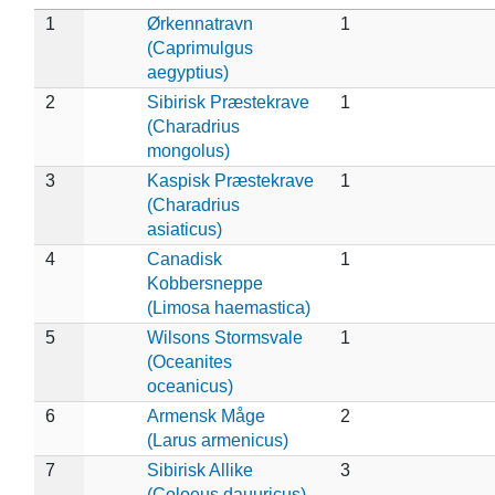
1
Ørkennatravn
1
(Caprimulgus
aegyptius)
2
Sibirisk Præstekrave
1
(Charadrius
mongolus)
3
Kaspisk Præstekrave
1
(Charadrius
asiaticus)
4
Canadisk
1
Kobbersneppe
(Limosa haemastica)
5
Wilsons Stormsvale
1
(Oceanites
oceanicus)
6
Armensk Måge
2
(Larus armenicus)
7
Sibirisk Allike
3
(Coloeus dauuricus)