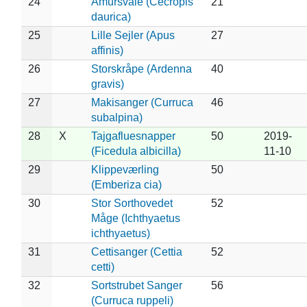
24
Amursvale (Cecropis
21
daurica)
25
Lille Sejler (Apus
27
affinis)
26
Storskråpe (Ardenna
40
gravis)
27
Makisanger (Curruca
46
subalpina)
28
X
Tajgafluesnapper
50
2019-
(Ficedula albicilla)
11-10
29
Klippeværling
50
(Emberiza cia)
30
Stor Sorthovedet
52
Måge (Ichthyaetus
ichthyaetus)
31
Cettisanger (Cettia
52
cetti)
32
Sortstrubet Sanger
56
(Curruca ruppeli)