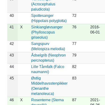
(Acrocephalus
paludicola)
40
Spottesanger
72
(Hippolais polyglotta)
41
X
Sinkiangløvsanger
76
2016-
(Phylloscopus
06-01
griseolus)
42
Sangspurv
77
(Melospiza melodia)
43
Ådselgrib (Neophron
79
percnopterus)
44
Lille Tårnfalk (Falco
82
naumanni)
45
Østlig
83
Middelhavsstenpikker
(Oenanthe
melanoleuca)
46
X
Rosenterne (Sterna
87
2021-