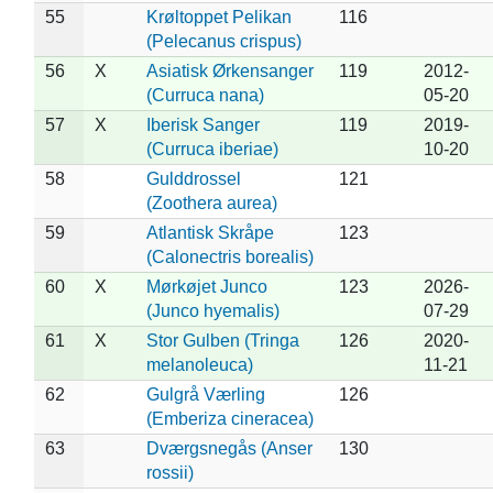
55
Krøltoppet Pelikan
116
(Pelecanus crispus)
56
X
Asiatisk Ørkensanger
119
2012-
(Curruca nana)
05-20
57
X
Iberisk Sanger
119
2019-
(Curruca iberiae)
10-20
58
Gulddrossel
121
(Zoothera aurea)
59
Atlantisk Skråpe
123
(Calonectris borealis)
60
X
Mørkøjet Junco
123
2026-
(Junco hyemalis)
07-29
61
X
Stor Gulben (Tringa
126
2020-
melanoleuca)
11-21
62
Gulgrå Værling
126
(Emberiza cineracea)
63
Dværgsnegås (Anser
130
rossii)