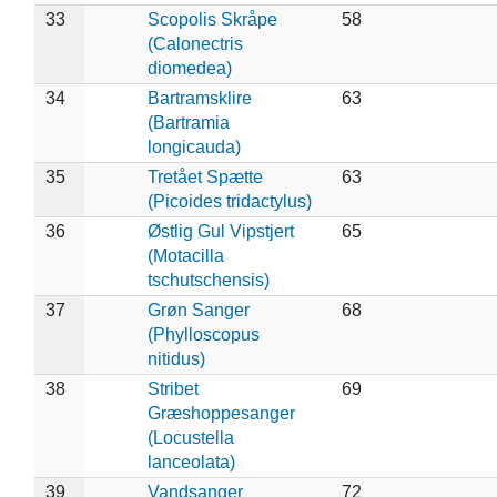
33
Scopolis Skråpe
58
(Calonectris
diomedea)
34
Bartramsklire
63
(Bartramia
longicauda)
35
Tretået Spætte
63
(Picoides tridactylus)
36
Østlig Gul Vipstjert
65
(Motacilla
tschutschensis)
37
Grøn Sanger
68
(Phylloscopus
nitidus)
38
Stribet
69
Græshoppesanger
(Locustella
lanceolata)
39
Vandsanger
72