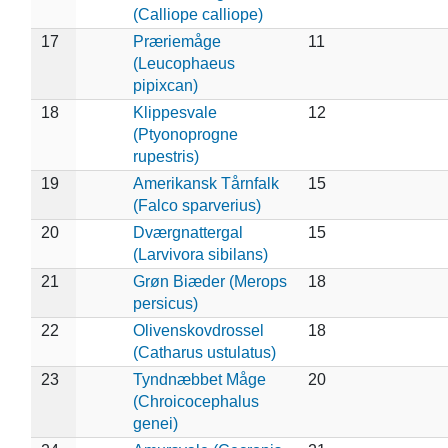
(Calliope calliope)
17
Præriemåge
11
(Leucophaeus
pipixcan)
18
Klippesvale
12
(Ptyonoprogne
rupestris)
19
Amerikansk Tårnfalk
15
(Falco sparverius)
20
Dværgnattergal
15
(Larvivora sibilans)
21
Grøn Biæder (Merops
18
persicus)
22
Olivenskovdrossel
18
(Catharus ustulatus)
23
Tyndnæbbet Måge
20
(Chroicocephalus
genei)