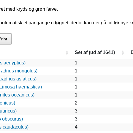
ret med kryds og grøn farve.
tomatisk et par gange i døgnet, derfor kan der gå tid før nye 
Print
Set af (ud af 1641)
s aegyptius)
1
radrius mongolus)
1
adrius asiaticus)
1
Limosa haemastica)
1
nites oceanicus)
1
enicus)
2
uuricus)
3
s obscurus)
3
s caudacutus)
4