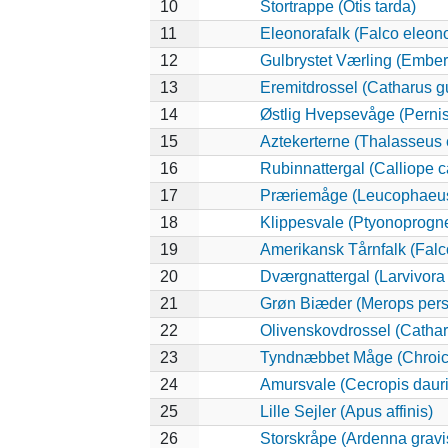
10
Stortrappe (Otis tarda)
11
Eleonorafalk (Falco eleon
12
Gulbrystet Værling (Ember
13
Eremitdrossel (Catharus gu
14
Østlig Hvepsevåge (Pernis
15
Aztekerterne (Thalasseus 
16
Rubinnattergal (Calliope c
17
Præriemåge (Leucophaeus
18
Klippesvale (Ptyonoprogne
19
Amerikansk Tårnfalk (Falc
20
Dværgnattergal (Larvivora 
21
Grøn Biæder (Merops pers
22
Olivenskovdrossel (Cathar
23
Tyndnæbbet Måge (Chroic
24
Amursvale (Cecropis dauri
25
Lille Sejler (Apus affinis)
26
Storskråpe (Ardenna gravi