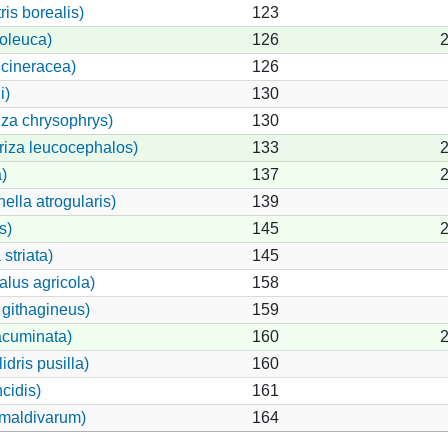
is borealis)
123
oleuca)
126
2
 cineracea)
126
i)
130
za chrysophrys)
130
riza leucocephalos)
133
2
)
137
2
ella atrogularis)
139
s)
145
2
striata)
145
alus agricola)
158
githagineus)
159
acuminata)
160
2
dris pusilla)
160
cidis)
161
 maldivarum)
164