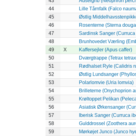
43
Ådselgrib (Neophron perc
44
Lille Tårnfalk (Falco naum
45
Østlig Middelhavsstenpik
46
Rosenterne (Sterna dougall
47
Sardinsk Sanger (Curruca
48
Brunhovedet Værling (Emb
49
X
Kaffersejler (Apus caffer)
50
Dværgtrappe (Tetrax tetrax
51
Rødhalset Ryle (Calidris ru
52
Østlig Lundsanger (Phyllo
53
Polarlomvie (Uria lomvia)
54
Brilleterne (Onychoprion a
55
Krøltoppet Pelikan (Pelec
56
Asiatisk Ørkensanger (Cur
57
Iberisk Sanger (Curruca ib
58
Gulddrossel (Zoothera aur
59
Mørkøjet Junco (Junco hy