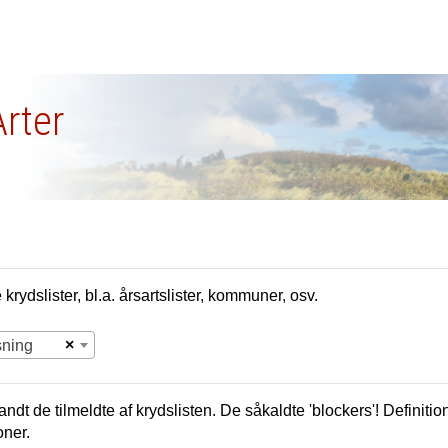
Arter
krydslister, bl.a. årsartslister, kommuner, osv.
×
sning
andt de tilmeldte af krydslisten. De såkaldte 'blockers'! Definition
oner.