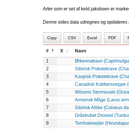
Arter som er set af keld jakobsen er marke
Denne sides data udregnes og opdateres au
Copy
CSV
Excel
PDF
#
X
Navn
1
Ørkennatravn (Caprimulgu
2
Sibirisk Præstekrave (Cha
3
Kaspisk Præstekrave (Char
4
Canadisk Kobbersneppe (
5
Wilsons Stormsvale (Ocea
6
Armensk Måge (Larus arm
7
Sibirisk Allike (Coloeus da
8
Gråstrubet Drossel (Turdu
9
Tornhalesejler (Hirundapu