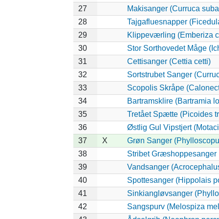
27
Makisanger (Curruca suba
28
Tajgafluesnapper (Ficedula 
29
Klippeværling (Emberiza c
30
Stor Sorthovedet Måge (Ic
31
Cettisanger (Cettia cetti)
32
Sortstrubet Sanger (Curruc
33
Scopolis Skråpe (Calonec
34
Bartramsklire (Bartramia l
35
Tretået Spætte (Picoides tr
36
Østlig Gul Vipstjert (Motac
37
X
Grøn Sanger (Phylloscopus
38
Stribet Græshoppesanger (
39
Vandsanger (Acrocephalus
40
Spottesanger (Hippolais po
41
Sinkiangløvsanger (Phyllo
42
Sangspurv (Melospiza mel