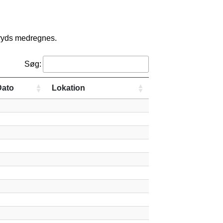
kryds medregnes.
Søg:
Dato
Lokation