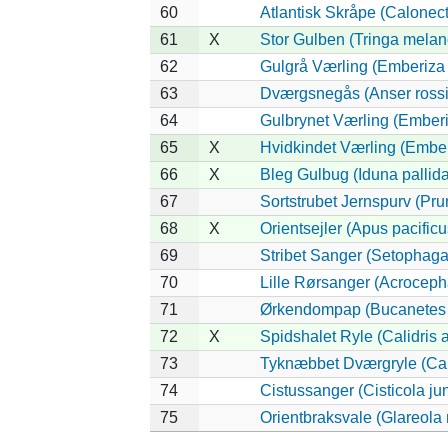
60
Atlantisk Skråpe (Calonectr
61
X
Stor Gulben (Tringa melan
62
Gulgrå Værling (Emberiza
63
Dværgsnegås (Anser rossi
64
Gulbrynet Værling (Emberi
65
X
Hvidkindet Værling (Embe
66
X
Bleg Gulbug (Iduna pallida
67
Sortstrubet Jernspurv (Prun
68
X
Orientsejler (Apus pacificu
69
Stribet Sanger (Setophaga 
70
Lille Rørsanger (Acroceph
71
Ørkendompap (Bucanetes 
72
X
Spidshalet Ryle (Calidris 
73
Tyknæbbet Dværgryle (Cali
74
Cistussanger (Cisticola jun
75
Orientbraksvale (Glareola