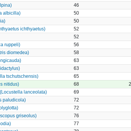
lpina)
46
albicilla)
50
ia)
50
hthyaetus ichthyaetus)
52
52
a ruppeli)
56
tris diomedea)
58
ongicauda)
63
idactylus)
63
illa tschutschensis)
65
 nitidus)
68
2
Locustella lanceolata)
69
 paludicola)
72
lyglotta)
72
scopus griseolus)
76
odia)
77