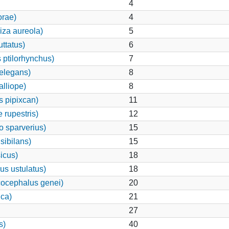
4
orae)
4
iza aureola)
5
ttatus)
6
 ptilorhynchus)
7
elegans)
8
alliope)
8
 pipixcan)
11
 rupestris)
12
o sparverius)
15
sibilans)
15
icus)
18
us ustulatus)
18
ocephalus genei)
20
ca)
21
27
s)
40