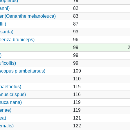
nopterus)
79
anni)
82
ker (Oenanthe melanoleuca)
83
ii)
87
 sarda)
93
eriza bruniceps)
96
99
2
)
99
ficollis)
99
scopus plumbeitarsus)
109
110
naethetus)
115
anus crispus)
116
ruca nana)
119
eriae)
119
ea)
121
emalis)
122