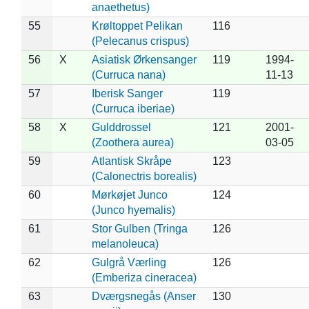
anaethetus)
55
Krøltoppet Pelikan
116
(Pelecanus crispus)
56
X
Asiatisk Ørkensanger
119
1994-
(Curruca nana)
11-13
57
Iberisk Sanger
119
(Curruca iberiae)
58
X
Gulddrossel
121
2001-
(Zoothera aurea)
03-05
59
Atlantisk Skråpe
123
(Calonectris borealis)
60
Mørkøjet Junco
124
(Junco hyemalis)
61
Stor Gulben (Tringa
126
melanoleuca)
62
Gulgrå Værling
126
(Emberiza cineracea)
63
Dværgsnegås (Anser
130