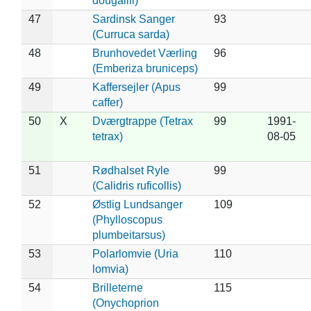
dougallii)
47
Sardinsk Sanger
93
(Curruca sarda)
48
Brunhovedet Værling
96
(Emberiza bruniceps)
49
Kaffersejler (Apus
99
caffer)
50
X
Dværgtrappe (Tetrax
99
1991-
tetrax)
08-05
51
Rødhalset Ryle
99
(Calidris ruficollis)
52
Østlig Lundsanger
109
(Phylloscopus
plumbeitarsus)
53
Polarlomvie (Uria
110
lomvia)
54
Brilleterne
115
(Onychoprion