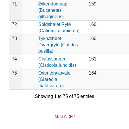
71
Ørkendompap
159
(Bucanetes
githagineus)
72
Spidshalet Ryle
160
(Calidris acuminata)
73
Tyknæbbet
160
Dværgryle (Calidris
pusilla)
74
Cistussanger
161
(Cisticola juncidis)
75
Orientbraksvale
164
(Glareola
maldivarum)
Showing 1 to 75 of 75 entries
ANNONCER