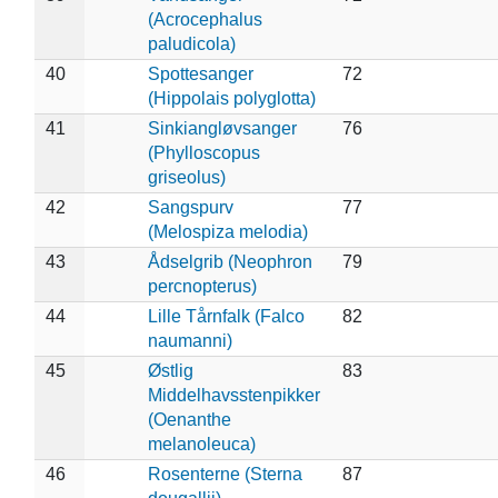
(Acrocephalus
paludicola)
40
Spottesanger
72
(Hippolais polyglotta)
41
Sinkiangløvsanger
76
(Phylloscopus
griseolus)
42
Sangspurv
77
(Melospiza melodia)
43
Ådselgrib (Neophron
79
percnopterus)
44
Lille Tårnfalk (Falco
82
naumanni)
45
Østlig
83
Middelhavsstenpikker
(Oenanthe
melanoleuca)
46
Rosenterne (Sterna
87