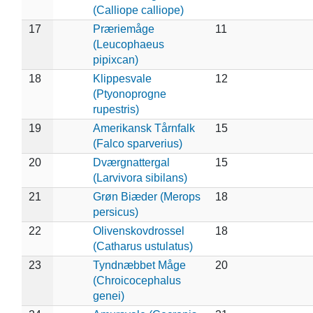
(Calliope calliope)
17
Præriemåge
11
(Leucophaeus
pipixcan)
18
Klippesvale
12
(Ptyonoprogne
rupestris)
19
Amerikansk Tårnfalk
15
(Falco sparverius)
20
Dværgnattergal
15
(Larvivora sibilans)
21
Grøn Biæder (Merops
18
persicus)
22
Olivenskovdrossel
18
(Catharus ustulatus)
23
Tyndnæbbet Måge
20
(Chroicocephalus
genei)