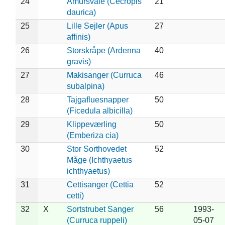
24
Amursvale (Cecropis
21
daurica)
25
Lille Sejler (Apus
27
affinis)
26
Storskråpe (Ardenna
40
gravis)
27
Makisanger (Curruca
46
subalpina)
28
Tajgafluesnapper
50
(Ficedula albicilla)
29
Klippeværling
50
(Emberiza cia)
30
Stor Sorthovedet
52
Måge (Ichthyaetus
ichthyaetus)
31
Cettisanger (Cettia
52
cetti)
32
X
Sortstrubet Sanger
56
1993-
(Curruca ruppeli)
05-07