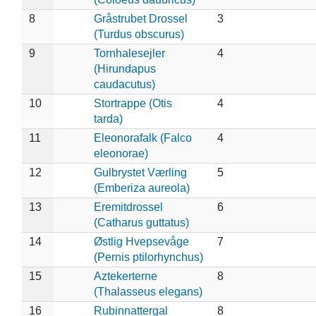
8
Gråstrubet Drossel
3
(Turdus obscurus)
9
Tornhalesejler
4
(Hirundapus
caudacutus)
10
Stortrappe (Otis
4
tarda)
11
Eleonorafalk (Falco
4
eleonorae)
12
Gulbrystet Værling
5
(Emberiza aureola)
13
Eremitdrossel
6
(Catharus guttatus)
14
Østlig Hvepsevåge
7
(Pernis ptilorhynchus)
15
Aztekerterne
8
(Thalasseus elegans)
16
Rubinnattergal
8