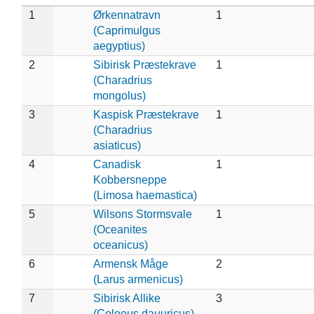
1
Ørkennatravn
1
(Caprimulgus
aegyptius)
2
Sibirisk Præstekrave
1
(Charadrius
mongolus)
3
Kaspisk Præstekrave
1
(Charadrius
asiaticus)
4
Canadisk
1
Kobbersneppe
(Limosa haemastica)
5
Wilsons Stormsvale
1
(Oceanites
oceanicus)
6
Armensk Måge
2
(Larus armenicus)
7
Sibirisk Allike
3
(Coloeus dauuricus)