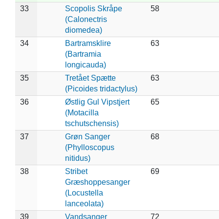
33
Scopolis Skråpe
58
(Calonectris
diomedea)
34
Bartramsklire
63
(Bartramia
longicauda)
35
Tretået Spætte
63
(Picoides tridactylus)
36
Østlig Gul Vipstjert
65
(Motacilla
tschutschensis)
37
Grøn Sanger
68
(Phylloscopus
nitidus)
38
Stribet
69
Græshoppesanger
(Locustella
lanceolata)
39
Vandsanger
72