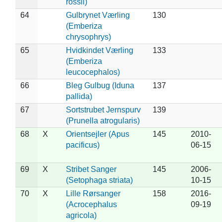
rossii)
64
Gulbrynet Værling
130
(Emberiza
chrysophrys)
65
Hvidkindet Værling
133
(Emberiza
leucocephalos)
66
Bleg Gulbug (Iduna
137
pallida)
67
Sortstrubet Jernspurv
139
(Prunella atrogularis)
68
X
Orientsejler (Apus
145
2010-
pacificus)
06-15
69
X
Stribet Sanger
145
2006-
(Setophaga striata)
10-15
70
X
Lille Rørsanger
158
2016-
(Acrocephalus
09-19
agricola)