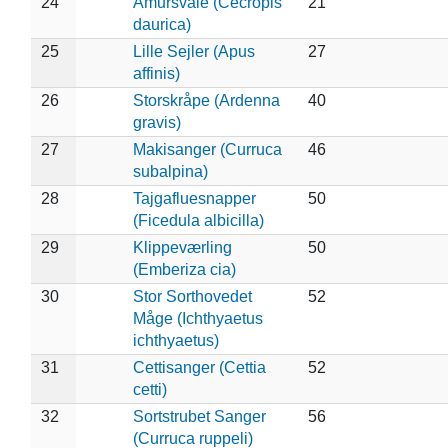
24
Amursvale (Cecropis
21
daurica)
25
Lille Sejler (Apus
27
affinis)
26
Storskråpe (Ardenna
40
gravis)
27
Makisanger (Curruca
46
subalpina)
28
Tajgafluesnapper
50
(Ficedula albicilla)
29
Klippeværling
50
(Emberiza cia)
30
Stor Sorthovedet
52
Måge (Ichthyaetus
ichthyaetus)
31
Cettisanger (Cettia
52
cetti)
32
Sortstrubet Sanger
56
(Curruca ruppeli)