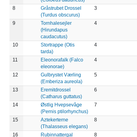
8
Gråstrubet Drossel
3
(Turdus obscurus)
9
Tornhalesejler
4
(Hirundapus
caudacutus)
10
Stortrappe (Otis
4
tarda)
11
Eleonorafalk (Falco
4
eleonorae)
12
Gulbrystet Værling
5
(Emberiza aureola)
13
Eremitdrossel
6
(Catharus guttatus)
14
Østlig Hvepsevåge
7
(Pernis ptilorhynchus)
15
Aztekerterne
8
(Thalasseus elegans)
16
Rubinnattergal
8