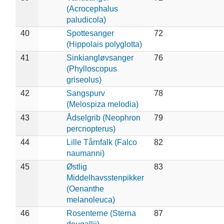
(Acrocephalus
paludicola)
40
Spottesanger
72
(Hippolais polyglotta)
41
Sinkiangløvsanger
76
(Phylloscopus
griseolus)
42
Sangspurv
78
(Melospiza melodia)
43
Ådselgrib (Neophron
79
percnopterus)
44
Lille Tårnfalk (Falco
82
naumanni)
45
Østlig
83
Middelhavsstenpikker
(Oenanthe
melanoleuca)
46
Rosenterne (Sterna
87