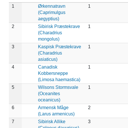
1
Ørkennatravn
1
(Caprimulgus
aegyptius)
2
Sibirisk Præstekrave
1
(Charadrius
mongolus)
3
Kaspisk Præstekrave
1
(Charadrius
asiaticus)
4
Canadisk
1
Kobbersneppe
(Limosa haemastica)
5
Wilsons Stormsvale
1
(Oceanites
oceanicus)
6
Armensk Måge
2
(Larus armenicus)
7
Sibirisk Allike
3
(Coloeus dauuricus)