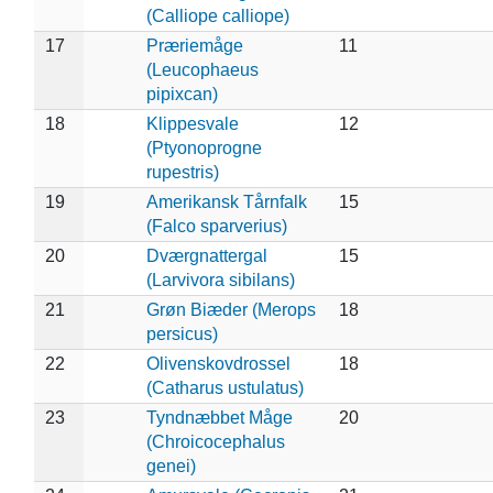
(Calliope calliope)
17
Præriemåge
11
(Leucophaeus
pipixcan)
18
Klippesvale
12
(Ptyonoprogne
rupestris)
19
Amerikansk Tårnfalk
15
(Falco sparverius)
20
Dværgnattergal
15
(Larvivora sibilans)
21
Grøn Biæder (Merops
18
persicus)
22
Olivenskovdrossel
18
(Catharus ustulatus)
23
Tyndnæbbet Måge
20
(Chroicocephalus
genei)