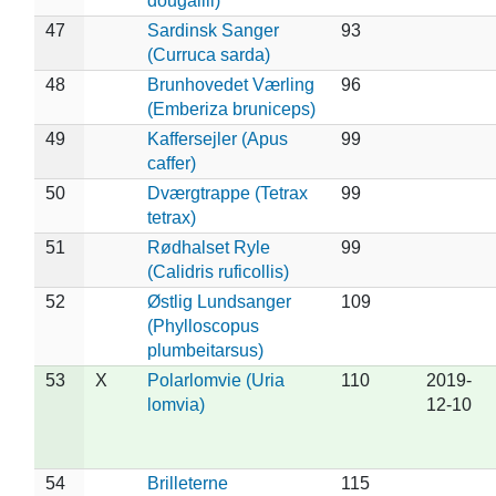
dougallii)
47
Sardinsk Sanger
93
(Curruca sarda)
48
Brunhovedet Værling
96
(Emberiza bruniceps)
49
Kaffersejler (Apus
99
caffer)
50
Dværgtrappe (Tetrax
99
tetrax)
51
Rødhalset Ryle
99
(Calidris ruficollis)
52
Østlig Lundsanger
109
(Phylloscopus
plumbeitarsus)
53
X
Polarlomvie (Uria
110
2019-
lomvia)
12-10
54
Brilleterne
115