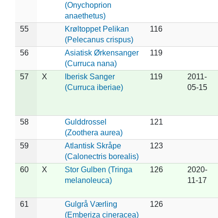
(Onychoprion
anaethetus)
55
Krøltoppet Pelikan
116
(Pelecanus crispus)
56
Asiatisk Ørkensanger
119
(Curruca nana)
57
X
Iberisk Sanger
119
2011-
(Curruca iberiae)
05-15
58
Gulddrossel
121
(Zoothera aurea)
59
Atlantisk Skråpe
123
(Calonectris borealis)
60
X
Stor Gulben (Tringa
126
2020-
melanoleuca)
11-17
61
Gulgrå Værling
126
(Emberiza cineracea)