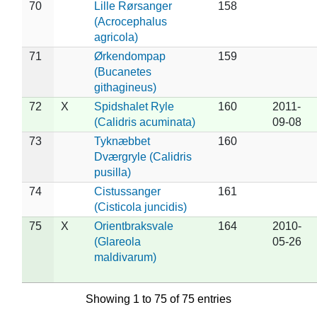
70
Lille Rørsanger
158
(Acrocephalus
agricola)
71
Ørkendompap
159
(Bucanetes
githagineus)
72
X
Spidshalet Ryle
160
2011-
(Calidris acuminata)
09-08
73
Tyknæbbet
160
Dværgryle (Calidris
pusilla)
74
Cistussanger
161
(Cisticola juncidis)
75
X
Orientbraksvale
164
2010-
(Glareola
05-26
maldivarum)
Showing 1 to 75 of 75 entries