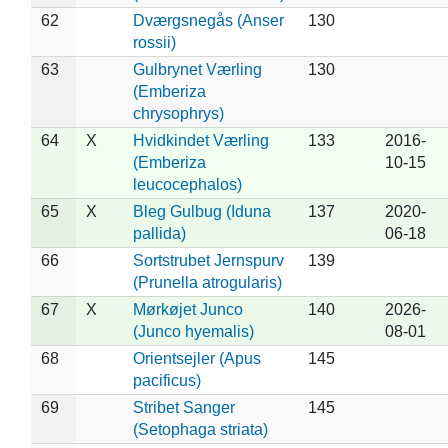
62
Dværgsnegås (Anser
130
rossii)
63
Gulbrynet Værling
130
(Emberiza
chrysophrys)
64
X
Hvidkindet Værling
133
2016-
(Emberiza
10-15
leucocephalos)
65
X
Bleg Gulbug (Iduna
137
2020-
pallida)
06-18
66
Sortstrubet Jernspurv
139
(Prunella atrogularis)
67
X
Mørkøjet Junco
140
2026-
(Junco hyemalis)
08-01
68
Orientsejler (Apus
145
pacificus)
69
Stribet Sanger
145
(Setophaga striata)