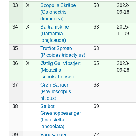
33
X
Scopolis Skråpe
58
2022-
(Calonectris
09-18
diomedea)
34
X
Bartramsklire
63
2015-
(Bartramia
11-09
longicauda)
35
Tretået Spætte
63
(Picoides tridactylus)
36
X
Østlig Gul Vipstjert
65
2023-
(Motacilla
09-28
tschutschensis)
37
Grøn Sanger
68
(Phylloscopus
nitidus)
38
Stribet
69
Græshoppesanger
(Locustella
lanceolata)
39
Vandsanger
72