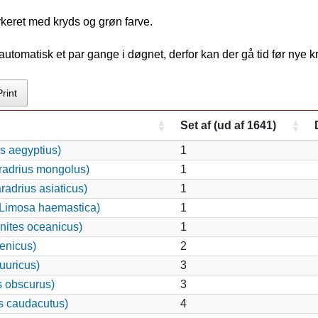
rkeret med kryds og grøn farve.
tomatisk et par gange i døgnet, derfor kan der gå tid før nye 
Print
Set af (ud af 1641)
s aegyptius)
1
radrius mongolus)
1
adrius asiaticus)
1
Limosa haemastica)
1
nites oceanicus)
1
enicus)
2
uuricus)
3
s obscurus)
3
s caudacutus)
4