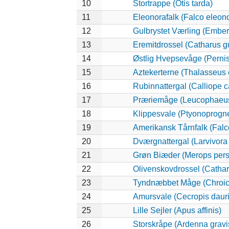
10
Stortrappe (Otis tarda)
11
Eleonorafalk (Falco eleon
12
Gulbrystet Værling (Ember
13
Eremitdrossel (Catharus gu
14
Østlig Hvepsevåge (Pernis
15
Aztekerterne (Thalasseus 
16
Rubinnattergal (Calliope c
17
Præriemåge (Leucophaeus
18
Klippesvale (Ptyonoprogne
19
Amerikansk Tårnfalk (Falc
20
Dværgnattergal (Larvivora 
21
Grøn Biæder (Merops pers
22
Olivenskovdrossel (Cathar
23
Tyndnæbbet Måge (Chroic
24
Amursvale (Cecropis dauri
25
Lille Sejler (Apus affinis)
26
Storskråpe (Ardenna gravi