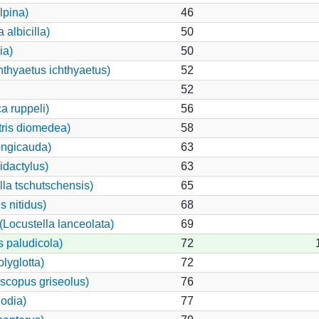
lpina)
46
albicilla)
50
ia)
50
hthyaetus ichthyaetus)
52
52
a ruppeli)
56
tris diomedea)
58
ongicauda)
63
idactylus)
63
illa tschutschensis)
65
 nitidus)
68
Locustella lanceolata)
69
 paludicola)
72
lyglotta)
72
scopus griseolus)
76
odia)
77