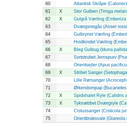
60
Atlantisk Skråpe (Calonectr
61
X
Stor Gulben (Tringa melan
62
X
Gulgrå Værling (Emberiza
63
Dværgsnegås (Anser rossi
64
Gulbrynet Værling (Emberi
65
Hvidkindet Værling (Embe
66
X
Bleg Gulbug (Iduna pallida
67
Sortstrubet Jernspurv (Prun
68
Orientsejler (Apus pacificu
69
X
Stribet Sanger (Setophaga 
70
Lille Rørsanger (Acroceph
71
Ørkendompap (Bucanetes 
72
X
Spidshalet Ryle (Calidris 
73
X
Tyknæbbet Dværgryle (Cali
74
Cistussanger (Cisticola jun
75
Orientbraksvale (Glareola