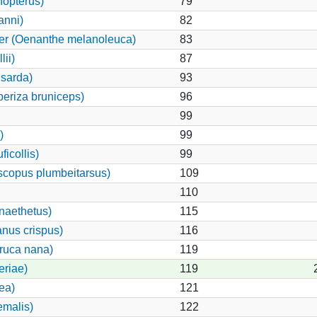
nopterus)
79
anni)
82
ker (Oenanthe melanoleuca)
83
ii)
87
 sarda)
93
eriza bruniceps)
96
99
)
99
ficollis)
99
scopus plumbeitarsus)
109
110
naethetus)
115
anus crispus)
116
ruca nana)
119
eriae)
119
ea)
121
emalis)
122