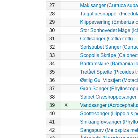
27
Makisanger (Curruca suba
28
Tajgafluesnapper (Ficedula 
29
Klippeværling (Emberiza c
30
Stor Sorthovedet Måge (Ic
31
Cettisanger (Cettia cetti)
32
Sortstrubet Sanger (Curruc
33
Scopolis Skråpe (Calonec
34
Bartramsklire (Bartramia l
35
Tretået Spætte (Picoides tr
36
Østlig Gul Vipstjert (Motac
37
Grøn Sanger (Phylloscopus
38
Stribet Græshoppesanger (
39
X
Vandsanger (Acrocephalus
40
Spottesanger (Hippolais po
41
Sinkiangløvsanger (Phyllo
42
Sangspurv (Melospiza mel