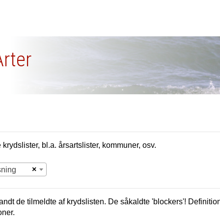
Arter
krydslister, bl.a. årsartslister, kommuner, osv.
×
sning
andt de tilmeldte af krydslisten. De såkaldte 'blockers'! Definition
oner.