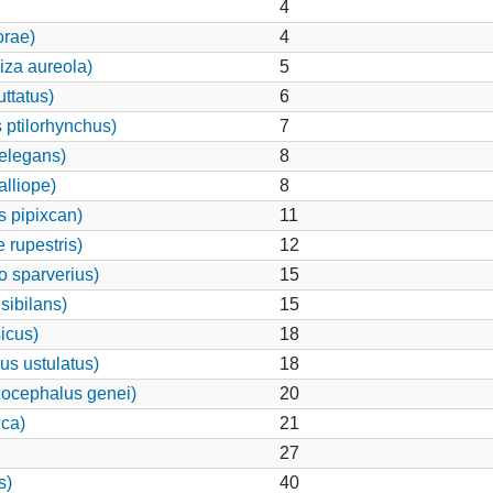
4
orae)
4
iza aureola)
5
ttatus)
6
 ptilorhynchus)
7
elegans)
8
alliope)
8
 pipixcan)
11
 rupestris)
12
o sparverius)
15
sibilans)
15
icus)
18
us ustulatus)
18
ocephalus genei)
20
ca)
21
27
s)
40