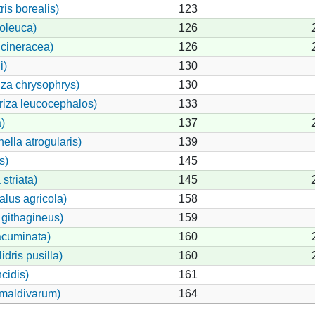
is borealis)
123
oleuca)
126
 cineracea)
126
i)
130
za chrysophrys)
130
riza leucocephalos)
133
)
137
ella atrogularis)
139
s)
145
striata)
145
alus agricola)
158
githagineus)
159
acuminata)
160
dris pusilla)
160
cidis)
161
 maldivarum)
164