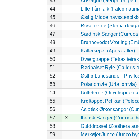
43
Ådselgrib (Neophron perc
44
Lille Tårnfalk (Falco naum
45
Østlig Middelhavsstenpik
46
Rosenterne (Sterna dougall
47
Sardinsk Sanger (Curruca
48
Brunhovedet Værling (Emb
49
Kaffersejler (Apus caffer)
50
Dværgtrappe (Tetrax tetrax
51
Rødhalset Ryle (Calidris ru
52
Østlig Lundsanger (Phyllo
53
Polarlomvie (Uria lomvia)
54
Brilleterne (Onychoprion a
55
Krøltoppet Pelikan (Pelec
56
Asiatisk Ørkensanger (Cur
57
X
Iberisk Sanger (Curruca ib
58
Gulddrossel (Zoothera aur
59
Mørkøjet Junco (Junco hy