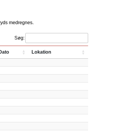
kryds medregnes.
Søg:
Dato
Lokation