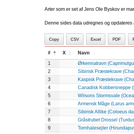
Arter som er set af Jens Ole Byskov er ma
Denne sides data udregnes og opdateres au
Copy
CSV
Excel
PDF
#
X
Navn
1
Ørkennatravn (Caprimulgu
2
Sibirisk Præstekrave (Cha
3
Kaspisk Præstekrave (Char
4
Canadisk Kobbersneppe (
5
Wilsons Stormsvale (Ocea
6
Armensk Måge (Larus arm
7
Sibirisk Allike (Coloeus da
8
Gråstrubet Drossel (Turdu
9
Tornhalesejler (Hirundapu