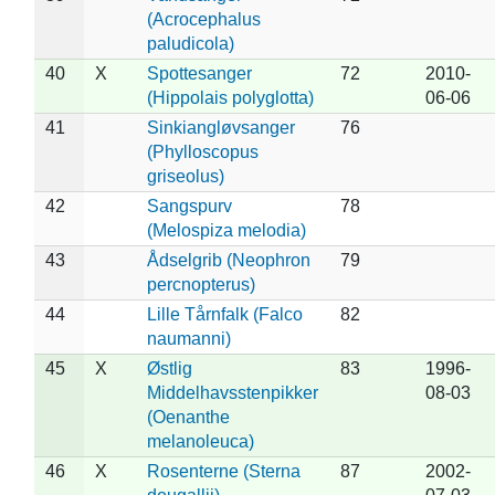
(Acrocephalus
paludicola)
40
X
Spottesanger
72
2010-
(Hippolais polyglotta)
06-06
41
Sinkiangløvsanger
76
(Phylloscopus
griseolus)
42
Sangspurv
78
(Melospiza melodia)
43
Ådselgrib (Neophron
79
percnopterus)
44
Lille Tårnfalk (Falco
82
naumanni)
45
X
Østlig
83
1996-
Middelhavsstenpikker
08-03
(Oenanthe
melanoleuca)
46
X
Rosenterne (Sterna
87
2002-