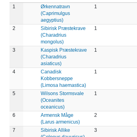
1
Ørkennatravn
1
(Caprimulgus
aegyptius)
2
Sibirisk Præstekrave
1
(Charadrius
mongolus)
3
Kaspisk Præstekrave
1
(Charadrius
asiaticus)
4
Canadisk
1
Kobbersneppe
(Limosa haemastica)
5
Wilsons Stormsvale
1
(Oceanites
oceanicus)
6
Armensk Måge
2
(Larus armenicus)
7
Sibirisk Allike
3
(Coloeus dauuricus)