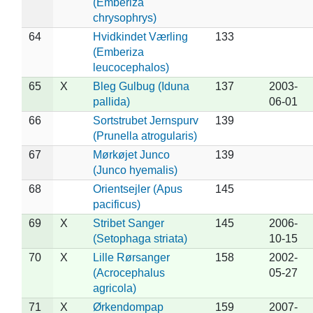
(Emberiza
chrysophrys)
64
Hvidkindet Værling
133
(Emberiza
leucocephalos)
65
X
Bleg Gulbug (Iduna
137
2003-
pallida)
06-01
66
Sortstrubet Jernspurv
139
(Prunella atrogularis)
67
Mørkøjet Junco
139
(Junco hyemalis)
68
Orientsejler (Apus
145
pacificus)
69
X
Stribet Sanger
145
2006-
(Setophaga striata)
10-15
70
X
Lille Rørsanger
158
2002-
(Acrocephalus
05-27
agricola)
71
X
Ørkendompap
159
2007-