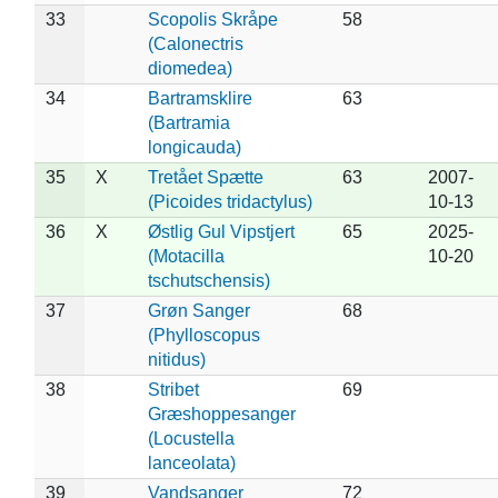
33
Scopolis Skråpe
58
(Calonectris
diomedea)
34
Bartramsklire
63
(Bartramia
longicauda)
35
X
Tretået Spætte
63
2007-
(Picoides tridactylus)
10-13
36
X
Østlig Gul Vipstjert
65
2025-
(Motacilla
10-20
tschutschensis)
37
Grøn Sanger
68
(Phylloscopus
nitidus)
38
Stribet
69
Græshoppesanger
(Locustella
lanceolata)
39
Vandsanger
72