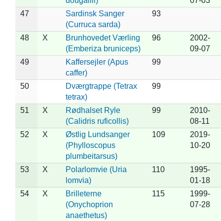
dougallii)
07-03
47
Sardinsk Sanger
93
(Curruca sarda)
48
X
Brunhovedet Værling
96
2002-
(Emberiza bruniceps)
09-07
49
Kaffersejler (Apus
99
caffer)
50
Dværgtrappe (Tetrax
99
tetrax)
51
X
Rødhalset Ryle
99
2010-
(Calidris ruficollis)
08-11
52
X
Østlig Lundsanger
109
2019-
(Phylloscopus
10-20
plumbeitarsus)
53
X
Polarlomvie (Uria
110
1995-
lomvia)
01-18
54
X
Brilleterne
115
1999-
(Onychoprion
07-28
anaethetus)