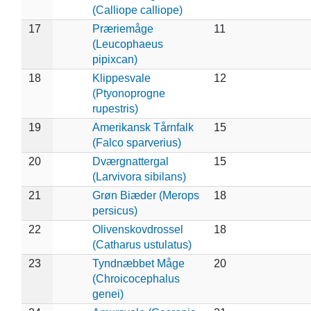
(Calliope calliope)
17
Præriemåge
11
(Leucophaeus
pipixcan)
18
Klippesvale
12
(Ptyonoprogne
rupestris)
19
Amerikansk Tårnfalk
15
(Falco sparverius)
20
Dværgnattergal
15
(Larvivora sibilans)
21
Grøn Biæder (Merops
18
persicus)
22
Olivenskovdrossel
18
(Catharus ustulatus)
23
Tyndnæbbet Måge
20
(Chroicocephalus
genei)