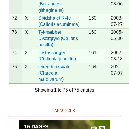
(Bucanetes
08-06
githagineus)
72
X
Spidshalet Ryle
160
2008-
(Calidris acuminata)
07-27
73
X
Tyknæbbet
160
2005-
Dværgryle (Calidris
05-30
pusilla)
74
X
Cistussanger
161
2002-
(Cisticola juncidis)
08-18
75
X
Orientbraksvale
164
2021-
(Glareola
07-07
maldivarum)
Showing 1 to 75 of 75 entries
ANNONCER