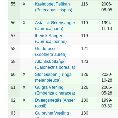
55
X
Krøltoppet Pelikan
116
2006-
(Pelecanus crispus)
08-05
56
X
Asiatisk Ørkensanger
119
1994-
(Curruca nana)
11-13
57
Iberisk Sanger
119
(Curruca iberiae)
58
Gulddrossel
121
(Zoothera aurea)
59
Atlantisk Skråpe
123
(Calonectris borealis)
60
X
Stor Gulben (Tringa
126
2020-
melanoleuca)
10-28
61
X
Gulgrå Værling
126
2005-
(Emberiza cineracea)
05-28
62
X
Dværgsnegås (Anser
130
1999-
rossii)
03-30
63
Gulbrynet Værling
130