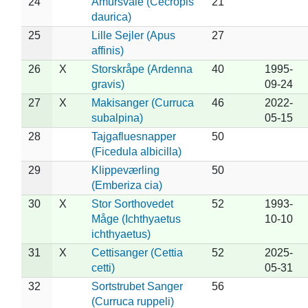
24
Amursvale (Cecropis
21
daurica)
25
Lille Sejler (Apus
27
affinis)
26
X
Storskråpe (Ardenna
40
1995-
gravis)
09-24
27
X
Makisanger (Curruca
46
2022-
subalpina)
05-15
28
Tajgafluesnapper
50
(Ficedula albicilla)
29
Klippeværling
50
(Emberiza cia)
30
X
Stor Sorthovedet
52
1993-
Måge (Ichthyaetus
10-10
ichthyaetus)
31
X
Cettisanger (Cettia
52
2025-
cetti)
05-31
32
Sortstrubet Sanger
56
(Curruca ruppeli)