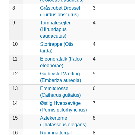
8
Gråstrubet Drossel
3
(Turdus obscurus)
9
Tornhalesejler
4
(Hirundapus
caudacutus)
10
Stortrappe (Otis
4
tarda)
11
Eleonorafalk (Falco
4
eleonorae)
12
Gulbrystet Værling
5
(Emberiza aureola)
13
Eremitdrossel
6
(Catharus guttatus)
14
Østlig Hvepsevåge
7
(Pernis ptilorhynchus)
15
Aztekerterne
8
(Thalasseus elegans)
16
Rubinnattergal
8