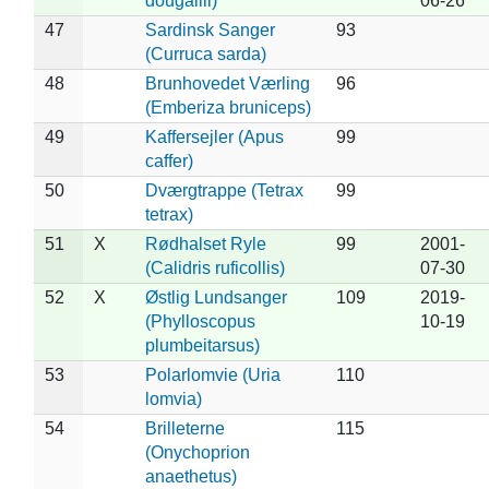
dougallii)
06-26
47
Sardinsk Sanger
93
(Curruca sarda)
48
Brunhovedet Værling
96
(Emberiza bruniceps)
49
Kaffersejler (Apus
99
caffer)
50
Dværgtrappe (Tetrax
99
tetrax)
51
X
Rødhalset Ryle
99
2001-
(Calidris ruficollis)
07-30
52
X
Østlig Lundsanger
109
2019-
(Phylloscopus
10-19
plumbeitarsus)
53
Polarlomvie (Uria
110
lomvia)
54
Brilleterne
115
(Onychoprion
anaethetus)