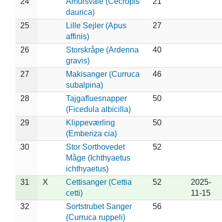
24
Amursvale (Cecropis
21
daurica)
25
Lille Sejler (Apus
27
affinis)
26
Storskråpe (Ardenna
40
gravis)
27
Makisanger (Curruca
46
subalpina)
28
Tajgafluesnapper
50
(Ficedula albicilla)
29
Klippeværling
50
(Emberiza cia)
30
Stor Sorthovedet
52
Måge (Ichthyaetus
ichthyaetus)
31
X
Cettisanger (Cettia
52
2025-
cetti)
11-15
32
Sortstrubet Sanger
56
(Curruca ruppeli)