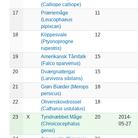
(Calliope calliope)
17
Præriemåge
11
(Leucophaeus
pipixcan)
18
Klippesvale
12
(Ptyonoprogne
rupestris)
19
Amerikansk Tårnfalk
15
(Falco sparverius)
20
Dværgnattergal
15
(Larvivora sibilans)
21
Grøn Biæder (Merops
18
persicus)
22
Olivenskovdrossel
18
(Catharus ustulatus)
23
X
Tyndnæbbet Måge
20
2014-
(Chroicocephalus
05-27
genei)