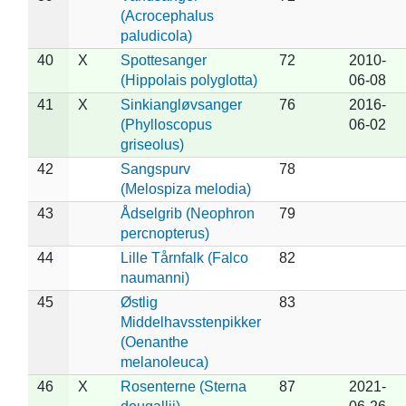
(Acrocephalus
paludicola)
40
X
Spottesanger
72
2010-
(Hippolais polyglotta)
06-08
41
X
Sinkiangløvsanger
76
2016-
(Phylloscopus
06-02
griseolus)
42
Sangspurv
78
(Melospiza melodia)
43
Ådselgrib (Neophron
79
percnopterus)
44
Lille Tårnfalk (Falco
82
naumanni)
45
Østlig
83
Middelhavsstenpikker
(Oenanthe
melanoleuca)
46
X
Rosenterne (Sterna
87
2021-