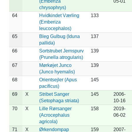
(Emberiza
05-01
chrysophrys)
64
Hvidkindet Værling
133
(Emberiza
leucocephalos)
65
Bleg Gulbug (Iduna
137
pallida)
66
Sortstrubet Jernspurv
139
(Prunella atrogularis)
67
Mørkøjet Junco
139
(Junco hyemalis)
68
Orientsejler (Apus
145
pacificus)
69
X
Stribet Sanger
145
2006-
(Setophaga striata)
10-16
70
X
Lille Rørsanger
158
2019-
(Acrocephalus
06-02
agricola)
71
X
Ørkendompap
159
2007-