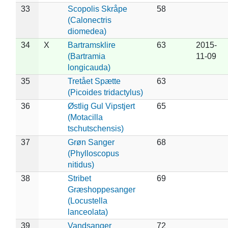
33
Scopolis Skråpe
58
(Calonectris
diomedea)
34
X
Bartramsklire
63
2015-
(Bartramia
11-09
longicauda)
35
Tretået Spætte
63
(Picoides tridactylus)
36
Østlig Gul Vipstjert
65
(Motacilla
tschutschensis)
37
Grøn Sanger
68
(Phylloscopus
nitidus)
38
Stribet
69
Græshoppesanger
(Locustella
lanceolata)
39
Vandsanger
72