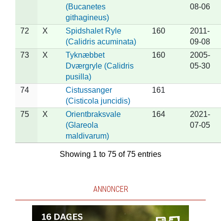
(Bucanetes
08-06
githagineus)
72
X
Spidshalet Ryle
160
2011-
(Calidris acuminata)
09-08
73
X
Tyknæbbet
160
2005-
Dværgryle (Calidris
05-30
pusilla)
74
Cistussanger
161
(Cisticola juncidis)
75
X
Orientbraksvale
164
2021-
(Glareola
07-05
maldivarum)
Showing 1 to 75 of 75 entries
ANNONCER