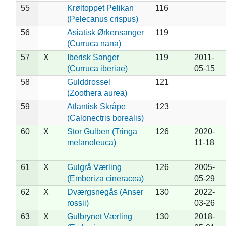
55
Krøltoppet Pelikan
116
(Pelecanus crispus)
56
Asiatisk Ørkensanger
119
(Curruca nana)
57
X
Iberisk Sanger
119
2011-
(Curruca iberiae)
05-15
58
Gulddrossel
121
(Zoothera aurea)
59
Atlantisk Skråpe
123
(Calonectris borealis)
60
X
Stor Gulben (Tringa
126
2020-
melanoleuca)
11-18
61
X
Gulgrå Værling
126
2005-
(Emberiza cineracea)
05-29
62
X
Dværgsnegås (Anser
130
2022-
rossii)
03-26
63
X
Gulbrynet Værling
130
2018-