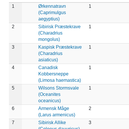
1
Ørkennatravn
1
(Caprimulgus
aegyptius)
2
Sibirisk Præstekrave
1
(Charadrius
mongolus)
3
Kaspisk Præstekrave
1
(Charadrius
asiaticus)
4
Canadisk
1
Kobbersneppe
(Limosa haemastica)
5
Wilsons Stormsvale
1
(Oceanites
oceanicus)
6
Armensk Måge
2
(Larus armenicus)
7
Sibirisk Allike
3
(Coloeus dauuricus)