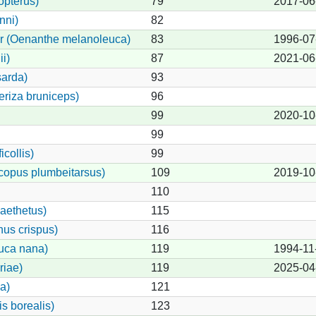
opterus)
79
2017-06
nni)
82
er (Oenanthe melanoleuca)
83
1996-07
i)
87
2021-06
sarda)
93
riza bruniceps)
96
99
2020-10
99
icollis)
99
copus plumbeitarsus)
109
2019-10
110
naethetus)
115
nus crispus)
116
uca nana)
119
1994-11
riae)
119
2025-04
a)
121
s borealis)
123