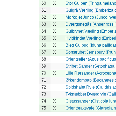
60
X
Stor Gulben (Tringa melano
61
Gulgrå Værling (Emberiza 
62
X
Mørkøjet Junco (Junco hye
63
X
Dværgsnegås (Anser rossii
64
X
Gulbrynet Værling (Emberi
65
X
Hvidkindet Værling (Ember
66
X
Bleg Gulbug (Iduna pallida)
67
X
Sortstrubet Jernspurv (Prune
68
Orientsejler (Apus pacificus
69
Stribet Sanger (Setophaga s
70
X
Lille Rørsanger (Acrocepha
71
Ørkendompap (Bucanetes g
72
Spidshalet Ryle (Calidris a
73
Tyknæbbet Dværgryle (Calid
74
X
Cistussanger (Cisticola junc
75
X
Orientbraksvale (Glareola 