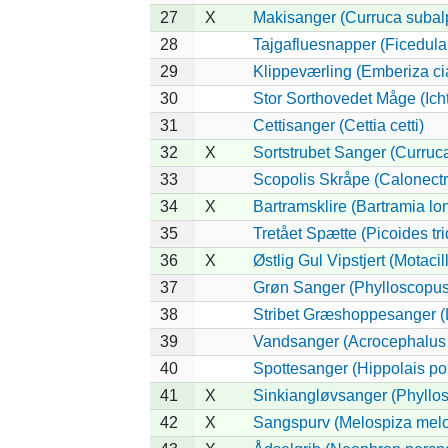
27
X
Makisanger (Curruca subal
28
Tajgafluesnapper (Ficedula a
29
Klippeværling (Emberiza ci
30
Stor Sorthovedet Måge (Ich
31
Cettisanger (Cettia cetti)
32
X
Sortstrubet Sanger (Curruca
33
Scopolis Skråpe (Calonect
34
X
Bartramsklire (Bartramia lo
35
Tretået Spætte (Picoides tri
36
X
Østlig Gul Vipstjert (Motaci
37
Grøn Sanger (Phylloscopus 
38
Stribet Græshoppesanger (L
39
Vandsanger (Acrocephalus 
40
Spottesanger (Hippolais pol
41
X
Sinkiangløvsanger (Phyllos
42
X
Sangspurv (Melospiza melo