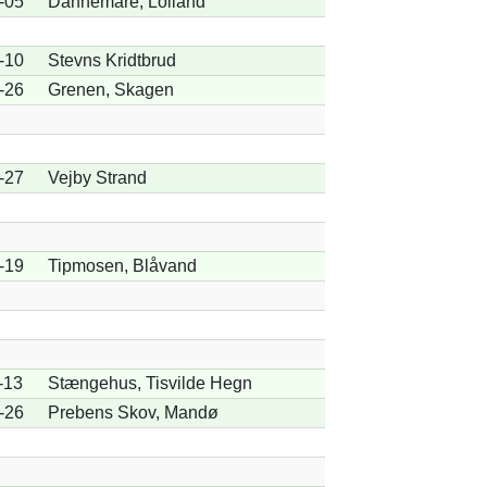
-05
Dannemare, Lolland
-10
Stevns Kridtbrud
-26
Grenen, Skagen
-27
Vejby Strand
-19
Tipmosen, Blåvand
-13
Stængehus, Tisvilde Hegn
-26
Prebens Skov, Mandø