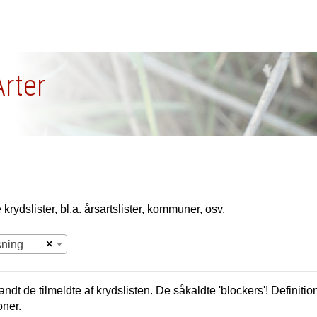
Arter
krydslister, bl.a. årsartslister, kommuner, osv.
×
sning
andt de tilmeldte af krydslisten. De såkaldte 'blockers'! Definition
oner.