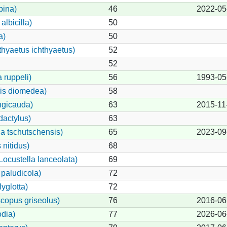
pina)
46
2022-05
lbicilla)
50
a)
50
thyaetus ichthyaetus)
52
52
 ruppeli)
56
1993-05
ris diomedea)
58
ngicauda)
63
2015-11
dactylus)
63
lla tschutschensis)
65
2023-09
nitidus)
68
ocustella lanceolata)
69
paludicola)
72
yglotta)
72
copus griseolus)
76
2016-06
dia)
77
2026-06