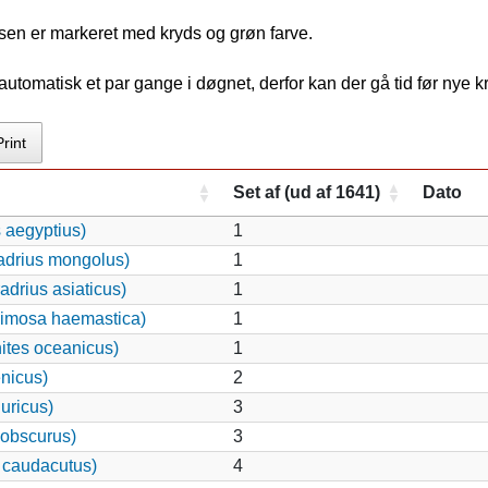
sen er markeret med kryds og grøn farve.
tomatisk et par gange i døgnet, derfor kan der gå tid før nye 
Print
Set af (ud af 1641)
Dato
 aegyptius)
1
adrius mongolus)
1
drius asiaticus)
1
imosa haemastica)
1
ites oceanicus)
1
nicus)
2
uricus)
3
 obscurus)
3
 caudacutus)
4