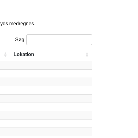
kryds medregnes.
Søg:
Lokation