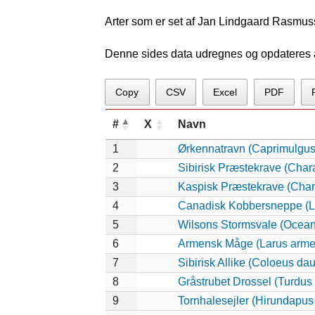
Arter som er set af Jan Lindgaard Rasmus
Denne sides data udregnes og opdateres au
Copy
CSV
Excel
PDF
#
X
Navn
1
Ørkennatravn (Caprimulgus
2
Sibirisk Præstekrave (Char
3
Kaspisk Præstekrave (Chara
4
Canadisk Kobbersneppe (L
5
Wilsons Stormsvale (Ocean
6
Armensk Måge (Larus arme
7
Sibirisk Allike (Coloeus dau
8
Gråstrubet Drossel (Turdus
9
Tornhalesejler (Hirundapus