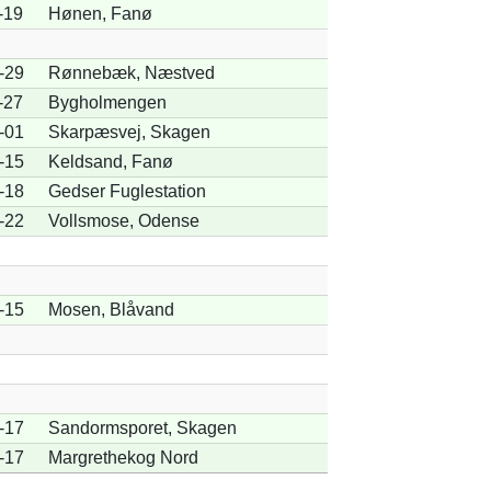
-19
Hønen, Fanø
-29
Rønnebæk, Næstved
-27
Bygholmengen
-01
Skarpæsvej, Skagen
-15
Keldsand, Fanø
-18
Gedser Fuglestation
-22
Vollsmose, Odense
-15
Mosen, Blåvand
-17
Sandormsporet, Skagen
-17
Margrethekog Nord