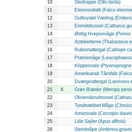
10
Stortrappe (Otis tarda)
11
Eleonorafalk (Falco eleono
12
Gulbrystet Værling (Emberi
13
Eremitdrossel (Catharus gut
14
Østlig Hvepsevåge (Pernis 
15
Aztekerterne (Thalasseus e
16
Rubinnattergal (Calliope ca
17
Præriemåge (Leucophaeus 
18
Klippesvale (Ptyonoprogne 
19
Amerikansk Tårnfalk (Falco
20
Dværgnattergal (Larvivora s
21
X
Grøn Biæder (Merops persi
22
Olivenskovdrossel (Catharu
23
Tyndnæbbet Måge (Chroico
24
Amursvale (Cecropis dauri
25
Lille Sejler (Apus affinis)
26
Storskråpe (Ardenna gravis