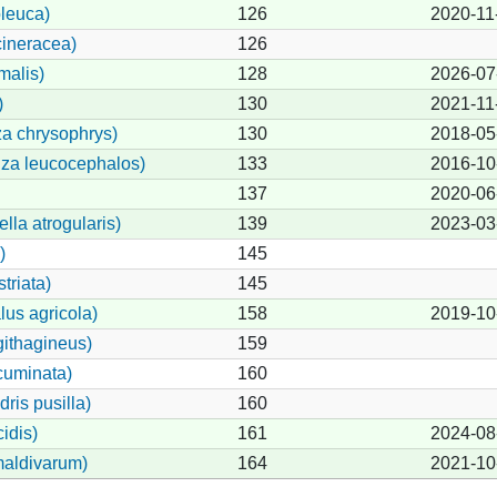
leuca)
126
2020-11
cineracea)
126
malis)
128
2026-07
)
130
2021-11
za chrysophrys)
130
2018-05
iza leucocephalos)
133
2016-10
137
2020-06
lla atrogularis)
139
2023-03
)
145
triata)
145
lus agricola)
158
2019-10
ithagineus)
159
cuminata)
160
ris pusilla)
160
idis)
161
2024-08
maldivarum)
164
2021-10