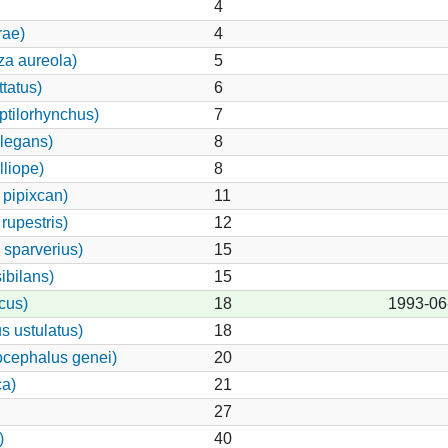
4
rae)
4
za aureola)
5
tatus)
6
ptilorhynchus)
7
legans)
8
lliope)
8
pipixcan)
11
rupestris)
12
 sparverius)
15
ibilans)
15
cus)
18
1993-06
s ustulatus)
18
cephalus genei)
20
ca)
21
27
)
40