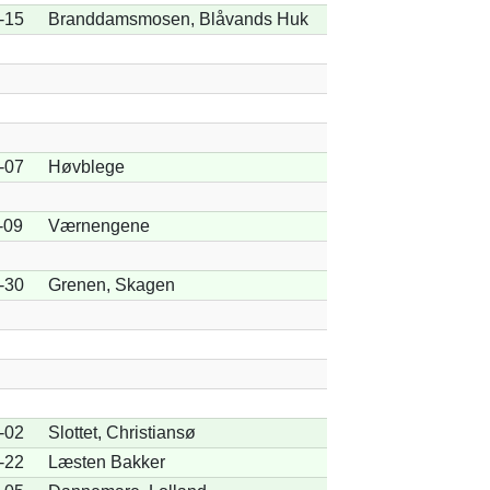
-15
Branddamsmosen, Blåvands Huk
-07
Høvblege
-09
Værnengene
-30
Grenen, Skagen
-02
Slottet, Christiansø
-22
Læsten Bakker