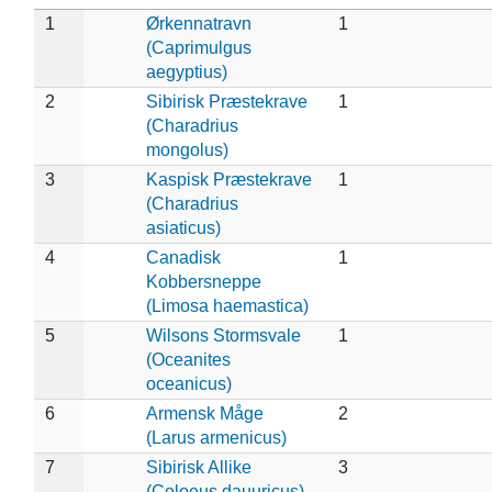
1
Ørkennatravn
1
(Caprimulgus
aegyptius)
2
Sibirisk Præstekrave
1
(Charadrius
mongolus)
3
Kaspisk Præstekrave
1
(Charadrius
asiaticus)
4
Canadisk
1
Kobbersneppe
(Limosa haemastica)
5
Wilsons Stormsvale
1
(Oceanites
oceanicus)
6
Armensk Måge
2
(Larus armenicus)
7
Sibirisk Allike
3
(Coloeus dauuricus)