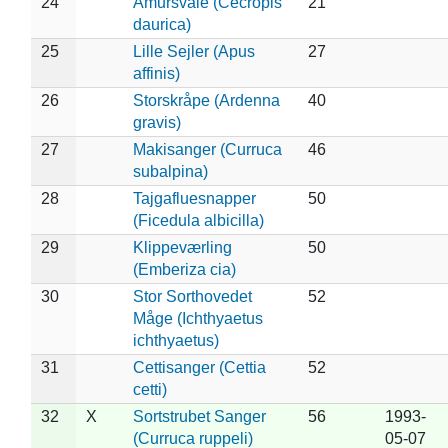
24
Amursvale (Cecropis
21
daurica)
25
Lille Sejler (Apus
27
affinis)
26
Storskråpe (Ardenna
40
gravis)
27
Makisanger (Curruca
46
subalpina)
28
Tajgafluesnapper
50
(Ficedula albicilla)
29
Klippeværling
50
(Emberiza cia)
30
Stor Sorthovedet
52
Måge (Ichthyaetus
ichthyaetus)
31
Cettisanger (Cettia
52
cetti)
32
X
Sortstrubet Sanger
56
1993-
(Curruca ruppeli)
05-07