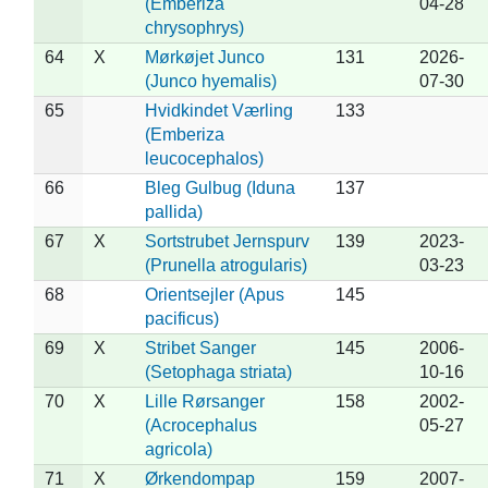
(Emberiza
04-28
chrysophrys)
64
X
Mørkøjet Junco
131
2026-
(Junco hyemalis)
07-30
65
Hvidkindet Værling
133
(Emberiza
leucocephalos)
66
Bleg Gulbug (Iduna
137
pallida)
67
X
Sortstrubet Jernspurv
139
2023-
(Prunella atrogularis)
03-23
68
Orientsejler (Apus
145
pacificus)
69
X
Stribet Sanger
145
2006-
(Setophaga striata)
10-16
70
X
Lille Rørsanger
158
2002-
(Acrocephalus
05-27
agricola)
71
X
Ørkendompap
159
2007-