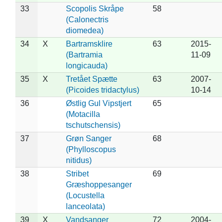
33
Scopolis Skråpe
58
(Calonectris
diomedea)
34
X
Bartramsklire
63
2015-
(Bartramia
11-09
longicauda)
35
X
Tretået Spætte
63
2007-
(Picoides tridactylus)
10-14
36
Østlig Gul Vipstjert
65
(Motacilla
tschutschensis)
37
Grøn Sanger
68
(Phylloscopus
nitidus)
38
Stribet
69
Græshoppesanger
(Locustella
lanceolata)
39
X
Vandsanger
72
2004-