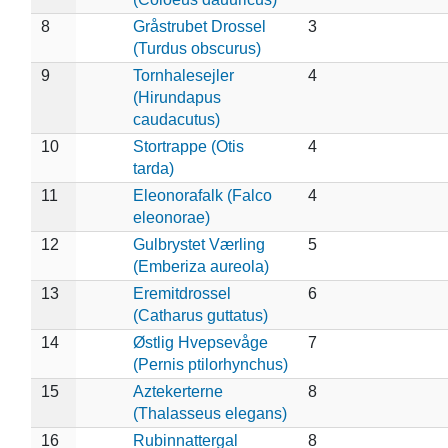
8
Gråstrubet Drossel
3
(Turdus obscurus)
9
Tornhalesejler
4
(Hirundapus
caudacutus)
10
Stortrappe (Otis
4
tarda)
11
Eleonorafalk (Falco
4
eleonorae)
12
Gulbrystet Værling
5
(Emberiza aureola)
13
Eremitdrossel
6
(Catharus guttatus)
14
Østlig Hvepsevåge
7
(Pernis ptilorhynchus)
15
Aztekerterne
8
(Thalasseus elegans)
16
Rubinnattergal
8