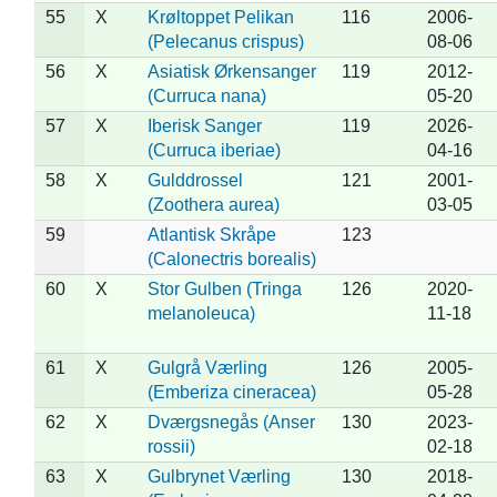
55
X
Krøltoppet Pelikan
116
2006-
(Pelecanus crispus)
08-06
56
X
Asiatisk Ørkensanger
119
2012-
(Curruca nana)
05-20
57
X
Iberisk Sanger
119
2026-
(Curruca iberiae)
04-16
58
X
Gulddrossel
121
2001-
(Zoothera aurea)
03-05
59
Atlantisk Skråpe
123
(Calonectris borealis)
60
X
Stor Gulben (Tringa
126
2020-
melanoleuca)
11-18
61
X
Gulgrå Værling
126
2005-
(Emberiza cineracea)
05-28
62
X
Dværgsnegås (Anser
130
2023-
rossii)
02-18
63
X
Gulbrynet Værling
130
2018-