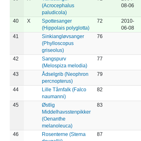
(Acrocephalus
08-06
paludicola)
40
X
Spottesanger
72
2010-
(Hippolais polyglotta)
06-08
41
Sinkiangløvsanger
76
(Phylloscopus
griseolus)
42
Sangspurv
77
(Melospiza melodia)
43
Ådselgrib (Neophron
79
percnopterus)
44
Lille Tårnfalk (Falco
82
naumanni)
45
Østlig
83
Middelhavsstenpikker
(Oenanthe
melanoleuca)
46
Rosenterne (Sterna
87