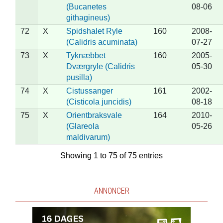
(Bucanetes
08-06
githagineus)
72
X
Spidshalet Ryle
160
2008-
(Calidris acuminata)
07-27
73
X
Tyknæbbet
160
2005-
Dværgryle (Calidris
05-30
pusilla)
74
X
Cistussanger
161
2002-
(Cisticola juncidis)
08-18
75
X
Orientbraksvale
164
2010-
(Glareola
05-26
maldivarum)
Showing 1 to 75 of 75 entries
ANNONCER