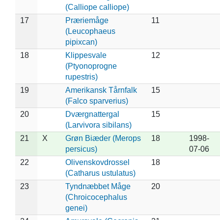
(Calliope calliope)
17
Præriemåge
11
(Leucophaeus
pipixcan)
18
Klippesvale
12
(Ptyonoprogne
rupestris)
19
Amerikansk Tårnfalk
15
(Falco sparverius)
20
Dværgnattergal
15
(Larvivora sibilans)
21
X
Grøn Biæder (Merops
18
1998-
persicus)
07-06
22
Olivenskovdrossel
18
(Catharus ustulatus)
23
Tyndnæbbet Måge
20
(Chroicocephalus
genei)