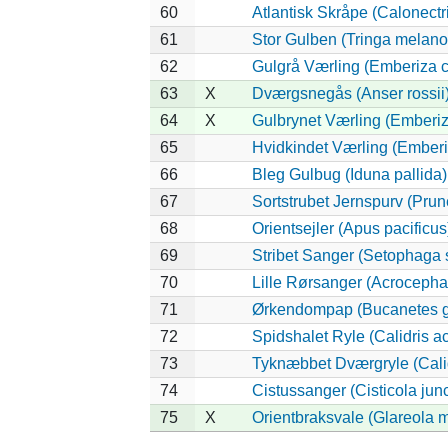
60
Atlantisk Skråpe (Calonectri
61
Stor Gulben (Tringa melano
62
Gulgrå Værling (Emberiza c
63
X
Dværgsnegås (Anser rossii
64
X
Gulbrynet Værling (Emberiz
65
Hvidkindet Værling (Ember
66
Bleg Gulbug (Iduna pallida)
67
Sortstrubet Jernspurv (Prune
68
Orientsejler (Apus pacificus
69
Stribet Sanger (Setophaga s
70
Lille Rørsanger (Acrocephal
71
Ørkendompap (Bucanetes g
72
Spidshalet Ryle (Calidris a
73
Tyknæbbet Dværgryle (Calid
74
Cistussanger (Cisticola junc
75
X
Orientbraksvale (Glareola 