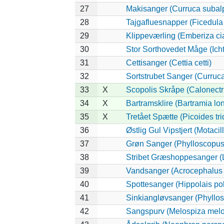
27
Makisanger (Curruca subal
28
Tajgafluesnapper (Ficedula a
29
Klippeværling (Emberiza ci
30
Stor Sorthovedet Måge (Ich
31
Cettisanger (Cettia cetti)
32
Sortstrubet Sanger (Curruca
33
X
Scopolis Skråpe (Calonectr
34
X
Bartramsklire (Bartramia lo
35
X
Tretået Spætte (Picoides tri
36
Østlig Gul Vipstjert (Motaci
37
Grøn Sanger (Phylloscopus 
38
Stribet Græshoppesanger (L
39
Vandsanger (Acrocephalus 
40
Spottesanger (Hippolais pol
41
Sinkiangløvsanger (Phyllos
42
Sangspurv (Melospiza melo