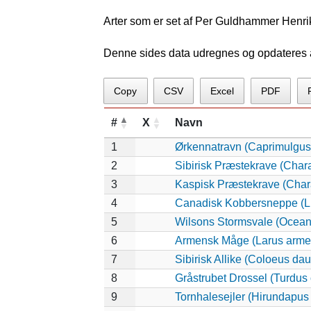
Arter som er set af Per Guldhammer Henri
Denne sides data udregnes og opdateres au
Copy
CSV
Excel
PDF
#
X
Navn
1
Ørkennatravn (Caprimulgus
2
Sibirisk Præstekrave (Char
3
Kaspisk Præstekrave (Chara
4
Canadisk Kobbersneppe (L
5
Wilsons Stormsvale (Ocean
6
Armensk Måge (Larus arme
7
Sibirisk Allike (Coloeus dau
8
Gråstrubet Drossel (Turdus
9
Tornhalesejler (Hirundapus