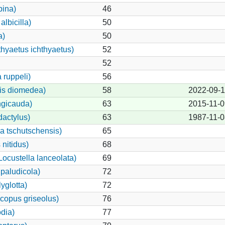
pina)
46
lbicilla)
50
a)
50
thyaetus ichthyaetus)
52
52
 ruppeli)
56
is diomedea)
58
2022-09-
ngicauda)
63
2015-11-0
dactylus)
63
1987-11-0
lla tschutschensis)
65
nitidus)
68
ocustella lanceolata)
69
paludicola)
72
yglotta)
72
copus griseolus)
76
dia)
77