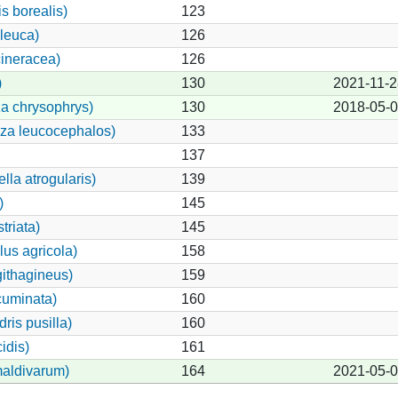
s borealis)
123
leuca)
126
ineracea)
126
)
130
2021-11-2
a chrysophrys)
130
2018-05-
iza leucocephalos)
133
137
lla atrogularis)
139
)
145
triata)
145
us agricola)
158
ithagineus)
159
cuminata)
160
ris pusilla)
160
idis)
161
maldivarum)
164
2021-05-