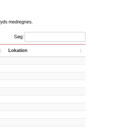
kryds medregnes.
Søg:
Lokation