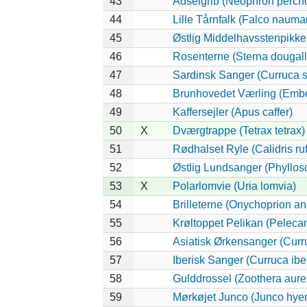
43
Ådselgrib (Neophron percn
44
Lille Tårnfalk (Falco nauma
45
Østlig Middelhavsstenpikk
46
Rosenterne (Sterna dougalli
47
Sardinsk Sanger (Curruca s
48
Brunhovedet Værling (Embe
49
Kaffersejler (Apus caffer)
50
X
Dværgtrappe (Tetrax tetrax)
51
Rødhalset Ryle (Calidris rufi
52
Østlig Lundsanger (Phyllos
53
X
Polarlomvie (Uria lomvia)
54
Brilleterne (Onychoprion an
55
Krøltoppet Pelikan (Peleca
56
Asiatisk Ørkensanger (Curr
57
Iberisk Sanger (Curruca ibe
58
Gulddrossel (Zoothera aure
59
Mørkøjet Junco (Junco hye