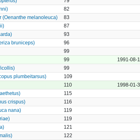
opterus)
79
nni)
82
er (Oenanthe melanoleuca)
83
i)
87
arda)
93
riza bruniceps)
96
99
99
1991-08-1
collis)
99
copus plumbeitarsus)
109
110
1998-01-
aethetus)
115
nus crispus)
116
uca nana)
119
riae)
119
a)
121
malis)
122