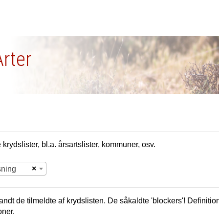
Arter
krydslister, bl.a. årsartslister, kommuner, osv.
×
sning
andt de tilmeldte af krydslisten. De såkaldte 'blockers'! Definition
oner.