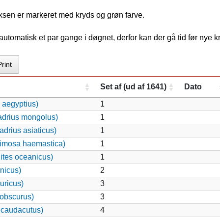
ksen er markeret med kryds og grøn farve.
tomatisk et par gange i døgnet, derfor kan der gå tid før nye 
Print
Set af (ud af 1641)
Dato
 aegyptius)
1
adrius mongolus)
1
drius asiaticus)
1
imosa haemastica)
1
ites oceanicus)
1
nicus)
2
uricus)
3
 obscurus)
3
 caudacutus)
4