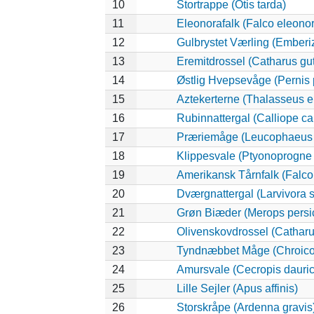
10
Stortrappe (Otis tarda)
11
Eleonorafalk (Falco eleono
12
Gulbrystet Værling (Emberi
13
Eremitdrossel (Catharus gut
14
Østlig Hvepsevåge (Pernis 
15
Aztekerterne (Thalasseus e
16
Rubinnattergal (Calliope ca
17
Præriemåge (Leucophaeus 
18
Klippesvale (Ptyonoprogne 
19
Amerikansk Tårnfalk (Falco
20
Dværgnattergal (Larvivora s
21
Grøn Biæder (Merops persi
22
Olivenskovdrossel (Catharu
23
Tyndnæbbet Måge (Chroico
24
Amursvale (Cecropis dauric
25
Lille Sejler (Apus affinis)
26
Storskråpe (Ardenna gravis