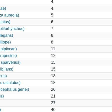
4
rae)
4
za aureola)
5
tatus)
6
ptilorhynchus)
7
legans)
8
lliope)
8
pipixcan)
11
rupestris)
12
 sparverius)
15
ibilans)
15
cus)
18
s ustulatus)
18
cephalus genei)
20
a)
21
27
)
40