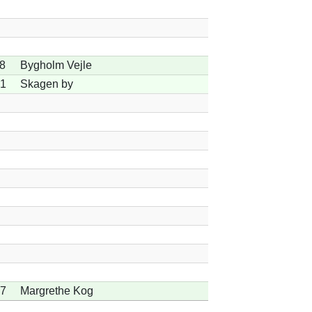
8
Bygholm Vejle
01
Skagen by
07
Margrethe Kog