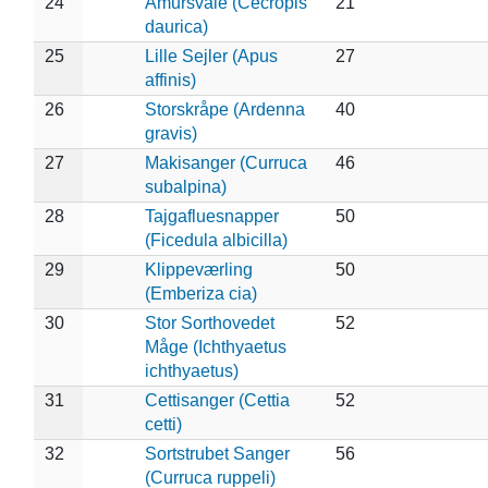
24
Amursvale (Cecropis
21
daurica)
25
Lille Sejler (Apus
27
affinis)
26
Storskråpe (Ardenna
40
gravis)
27
Makisanger (Curruca
46
subalpina)
28
Tajgafluesnapper
50
(Ficedula albicilla)
29
Klippeværling
50
(Emberiza cia)
30
Stor Sorthovedet
52
Måge (Ichthyaetus
ichthyaetus)
31
Cettisanger (Cettia
52
cetti)
32
Sortstrubet Sanger
56
(Curruca ruppeli)