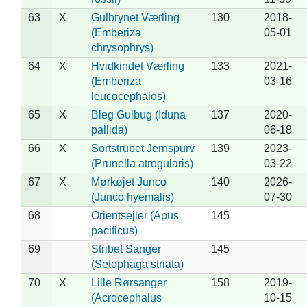
63
X
Gulbrynet Værling
130
2018-
(Emberiza
05-01
chrysophrys)
64
X
Hvidkindet Værling
133
2021-
(Emberiza
03-16
leucocephalos)
65
X
Bleg Gulbug (Iduna
137
2020-
pallida)
06-18
66
X
Sortstrubet Jernspurv
139
2023-
(Prunella atrogularis)
03-22
67
X
Mørkøjet Junco
140
2026-
(Junco hyemalis)
07-30
68
Orientsejler (Apus
145
pacificus)
69
Stribet Sanger
145
(Setophaga striata)
70
X
Lille Rørsanger
158
2019-
(Acrocephalus
10-15