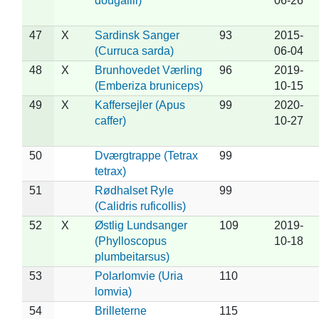
dougallii)
06-26
47
X
Sardinsk Sanger
93
2015-
(Curruca sarda)
06-04
48
X
Brunhovedet Værling
96
2019-
(Emberiza bruniceps)
10-15
49
X
Kaffersejler (Apus
99
2020-
caffer)
10-27
50
Dværgtrappe (Tetrax
99
tetrax)
51
Rødhalset Ryle
99
(Calidris ruficollis)
52
X
Østlig Lundsanger
109
2019-
(Phylloscopus
10-18
plumbeitarsus)
53
Polarlomvie (Uria
110
lomvia)
54
Brilleterne
115