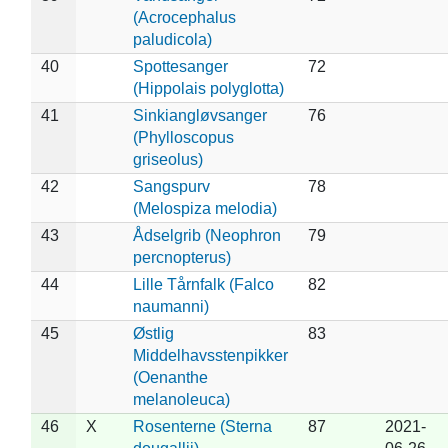
(Acrocephalus
paludicola)
40
Spottesanger
72
(Hippolais polyglotta)
41
Sinkiangløvsanger
76
(Phylloscopus
griseolus)
42
Sangspurv
78
(Melospiza melodia)
43
Ådselgrib (Neophron
79
percnopterus)
44
Lille Tårnfalk (Falco
82
naumanni)
45
Østlig
83
Middelhavsstenpikker
(Oenanthe
melanoleuca)
46
X
Rosenterne (Sterna
87
2021-