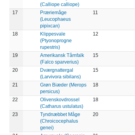
(Calliope calliope)
17
Præriemåge
11
(Leucophaeus
pipixcan)
18
Klippesvale
12
(Ptyonoprogne
rupestris)
19
Amerikansk Tårnfalk
15
(Falco sparverius)
20
Dværgnattergal
15
(Larvivora sibilans)
21
Grøn Biæder (Merops
18
persicus)
22
Olivenskovdrossel
18
(Catharus ustulatus)
23
Tyndnæbbet Måge
20
(Chroicocephalus
genei)