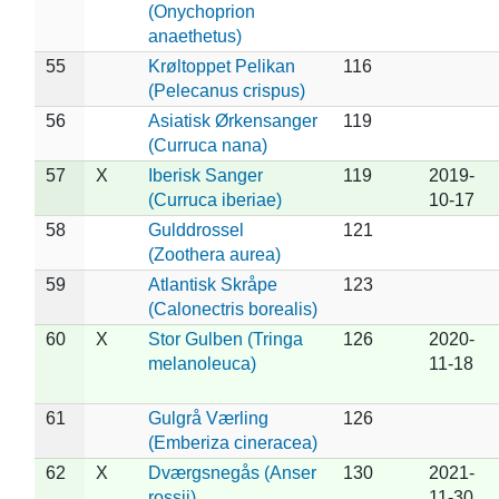
(Onychoprion
anaethetus)
55
Krøltoppet Pelikan
116
(Pelecanus crispus)
56
Asiatisk Ørkensanger
119
(Curruca nana)
57
X
Iberisk Sanger
119
2019-
(Curruca iberiae)
10-17
58
Gulddrossel
121
(Zoothera aurea)
59
Atlantisk Skråpe
123
(Calonectris borealis)
60
X
Stor Gulben (Tringa
126
2020-
melanoleuca)
11-18
61
Gulgrå Værling
126
(Emberiza cineracea)
62
X
Dværgsnegås (Anser
130
2021-
rossii)
11-30