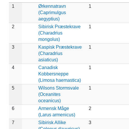
1
Ørkennatravn
1
(Caprimulgus
aegyptius)
2
Sibirisk Præstekrave
1
(Charadrius
mongolus)
3
Kaspisk Præstekrave
1
(Charadrius
asiaticus)
4
Canadisk
1
Kobbersneppe
(Limosa haemastica)
5
Wilsons Stormsvale
1
(Oceanites
oceanicus)
6
Armensk Måge
2
(Larus armenicus)
7
Sibirisk Allike
3
(Coloeus dauuricus)