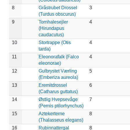
8
Gråstrubet Drossel
3
(Turdus obscurus)
9
Tornhalesejler
4
(Hirundapus
caudacutus)
10
Stortrappe (Otis
4
tarda)
11
Eleonorafalk (Falco
4
eleonorae)
12
Gulbrystet Værling
5
(Emberiza aureola)
13
Eremitdrossel
6
(Catharus guttatus)
14
Østlig Hvepsevåge
7
(Pernis ptilorhynchus)
15
Aztekerterne
8
(Thalasseus elegans)
16
Rubinnattergal
8