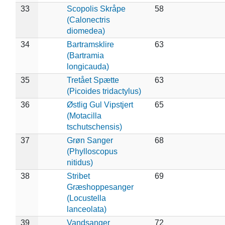
33
Scopolis Skråpe
58
(Calonectris
diomedea)
34
Bartramsklire
63
(Bartramia
longicauda)
35
Tretået Spætte
63
(Picoides tridactylus)
36
Østlig Gul Vipstjert
65
(Motacilla
tschutschensis)
37
Grøn Sanger
68
(Phylloscopus
nitidus)
38
Stribet
69
Græshoppesanger
(Locustella
lanceolata)
39
Vandsanger
72