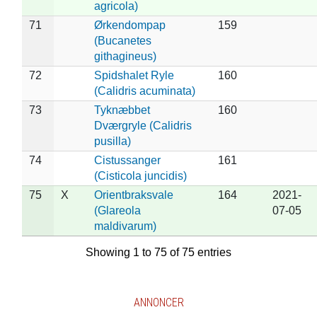
agricola)
71
Ørkendompap
159
(Bucanetes
githagineus)
72
Spidshalet Ryle
160
(Calidris acuminata)
73
Tyknæbbet
160
Dværgryle (Calidris
pusilla)
74
Cistussanger
161
(Cisticola juncidis)
75
X
Orientbraksvale
164
2021-
(Glareola
07-05
maldivarum)
Showing 1 to 75 of 75 entries
ANNONCER