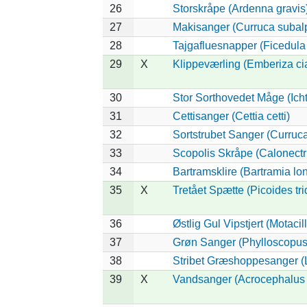
26
Storskråpe (Ardenna gravis
27
Makisanger (Curruca subal
28
Tajgafluesnapper (Ficedula a
29
X
Klippeværling (Emberiza ci
30
Stor Sorthovedet Måge (Ich
31
Cettisanger (Cettia cetti)
32
Sortstrubet Sanger (Curruca
33
Scopolis Skråpe (Calonectr
34
Bartramsklire (Bartramia lo
35
X
Tretået Spætte (Picoides tri
36
Østlig Gul Vipstjert (Motaci
37
Grøn Sanger (Phylloscopus 
38
Stribet Græshoppesanger (L
39
X
Vandsanger (Acrocephalus 