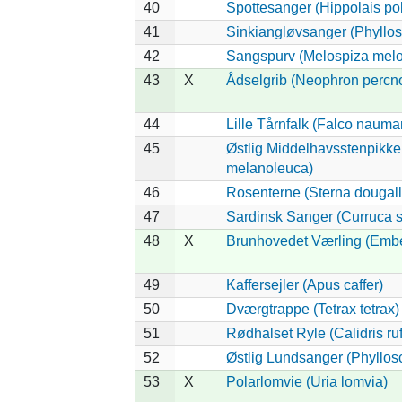
40
Spottesanger (Hippolais pol
41
Sinkiangløvsanger (Phyllos
42
Sangspurv (Melospiza melo
43
X
Ådselgrib (Neophron percn
44
Lille Tårnfalk (Falco nauma
45
Østlig Middelhavsstenpikke
melanoleuca)
46
Rosenterne (Sterna dougalli
47
Sardinsk Sanger (Curruca s
48
X
Brunhovedet Værling (Embe
49
Kaffersejler (Apus caffer)
50
Dværgtrappe (Tetrax tetrax)
51
Rødhalset Ryle (Calidris rufi
52
Østlig Lundsanger (Phyllos
53
X
Polarlomvie (Uria lomvia)