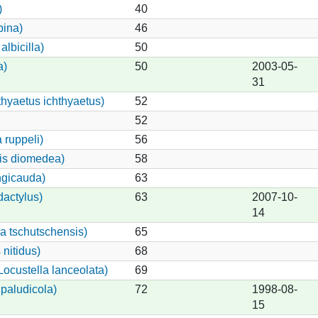
)
40
pina)
46
lbicilla)
50
a)
50
2003-05-
31
thyaetus ichthyaetus)
52
52
 ruppeli)
56
is diomedea)
58
ngicauda)
63
dactylus)
63
2007-10-
14
lla tschutschensis)
65
nitidus)
68
ocustella lanceolata)
69
paludicola)
72
1998-08-
15