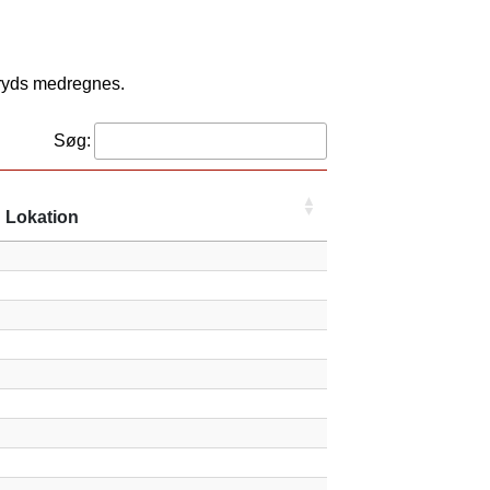
kryds medregnes.
Søg:
Lokation