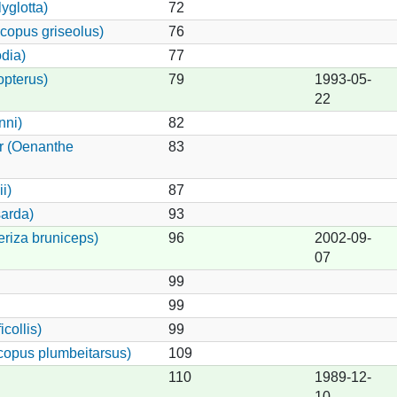
yglotta)
72
copus griseolus)
76
dia)
77
opterus)
79
1993-05-
22
nni)
82
r (Oenanthe
83
i)
87
arda)
93
riza bruniceps)
96
2002-09-
07
99
99
collis)
99
copus plumbeitarsus)
109
110
1989-12-
10