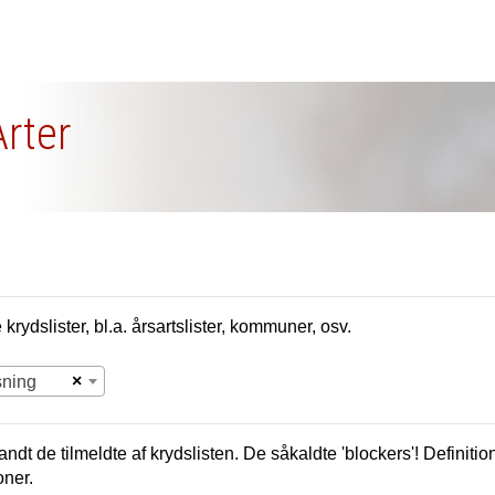
Arter
krydslister, bl.a. årsartslister, kommuner, osv.
×
sning
andt de tilmeldte af krydslisten. De såkaldte 'blockers'! Definition
oner.