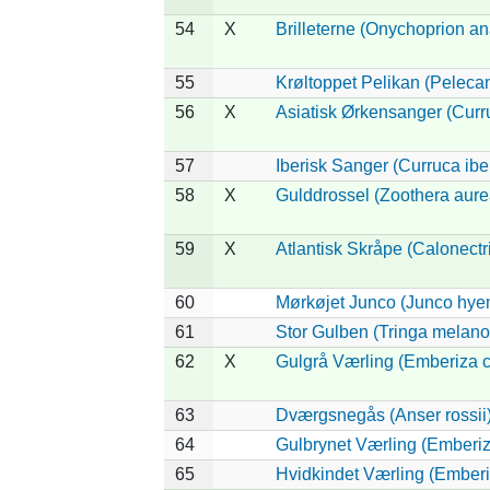
54
X
Brilleterne (Onychoprion an
55
Krøltoppet Pelikan (Peleca
56
X
Asiatisk Ørkensanger (Curr
57
Iberisk Sanger (Curruca ibe
58
X
Gulddrossel (Zoothera aure
59
X
Atlantisk Skråpe (Calonectri
60
Mørkøjet Junco (Junco hye
61
Stor Gulben (Tringa melano
62
X
Gulgrå Værling (Emberiza c
63
Dværgsnegås (Anser rossii
64
Gulbrynet Værling (Emberiz
65
Hvidkindet Værling (Ember