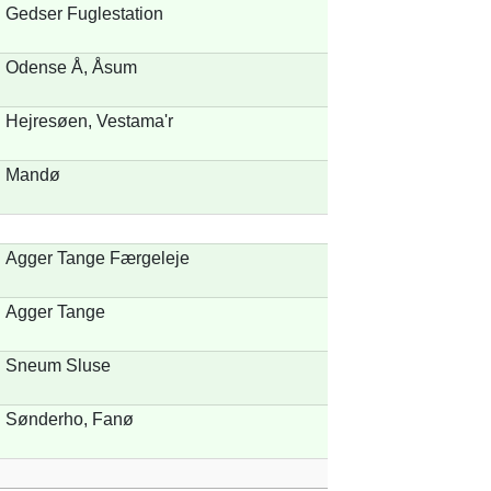
Gedser Fuglestation
Odense Å, Åsum
Hejresøen, Vestama'r
Mandø
Agger Tange Færgeleje
Agger Tange
Sneum Sluse
Sønderho, Fanø