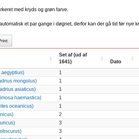
rkeret med kryds og grøn farve.
tomatisk et par gange i døgnet, derfor kan der gå tid før nye 
Print
Set af (ud af
1641)
Dato
 aegyptius)
1
adrius mongolus)
1
drius asiaticus)
1
imosa haemastica)
1
ites oceanicus)
1
nicus)
2
uricus)
3
 obscurus)
3