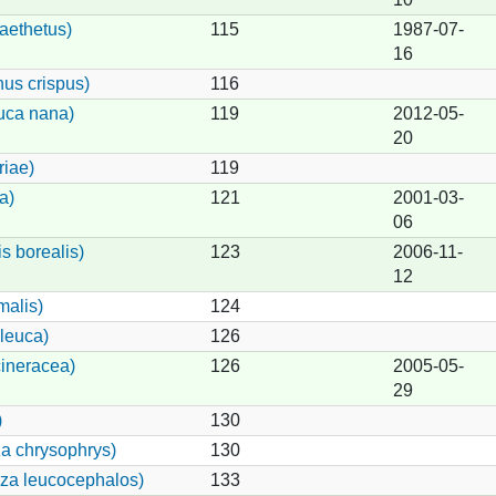
aethetus)
115
1987-07-
16
nus crispus)
116
uca nana)
119
2012-05-
20
riae)
119
a)
121
2001-03-
06
s borealis)
123
2006-11-
12
malis)
124
leuca)
126
ineracea)
126
2005-05-
29
)
130
a chrysophrys)
130
iza leucocephalos)
133