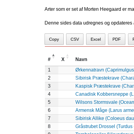
Arter som er set af Morten Heegaard er ma
Denne sides data udregnes og opdateres au
Copy
CSV
Excel
PDF
#
X
Navn
1
Ørkennatravn (Caprimulgus
2
Sibirisk Præstekrave (Char
3
Kaspisk Præstekrave (Chara
4
Canadisk Kobbersneppe (L
5
Wilsons Stormsvale (Ocean
6
Armensk Måge (Larus arme
7
Sibirisk Allike (Coloeus dau
8
Gråstrubet Drossel (Turdus