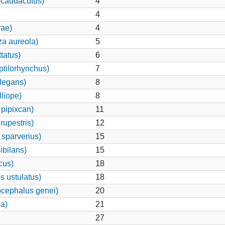
 caudacutus)
4
4
rae)
4
za aureola)
5
tatus)
6
ptilorhynchus)
7
legans)
8
lliope)
8
pipixcan)
11
rupestris)
12
 sparverius)
15
ibilans)
15
cus)
18
s ustulatus)
18
cephalus genei)
20
a)
21
27