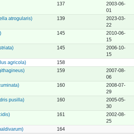
137
2003-06-
01
lla atrogularis)
139
2023-03-
22
)
145
2010-06-
15
triata)
145
2006-10-
15
us agricola)
158
ithagineus)
159
2007-08-
06
cuminata)
160
2008-07-
29
ris pusilla)
160
2005-05-
30
idis)
161
2002-08-
25
maldivarum)
164