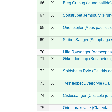
66
X
Bleg Gulbug (Iduna pallida)
67
X
Sortstrubet Jernspurv (Prune
68
X
Orientsejler (Apus pacificus
69
X
Stribet Sanger (Setophaga s
70
Lille Rørsanger (Acrocephal
71
X
Ørkendompap (Bucanetes g
72
X
Spidshalet Ryle (Calidris a
73
X
Tyknæbbet Dværgryle (Calid
74
X
Cistussanger (Cisticola junc
75
Orientbraksvale (Glareola 