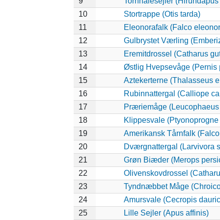
9
Tornhalesejler (Hirundapus
10
Stortrappe (Otis tarda)
11
Eleonorafalk (Falco eleono
12
Gulbrystet Værling (Emberi
13
Eremitdrossel (Catharus gut
14
Østlig Hvepsevåge (Pernis 
15
Aztekerterne (Thalasseus e
16
Rubinnattergal (Calliope ca
17
Præriemåge (Leucophaeus 
18
Klippesvale (Ptyonoprogne 
19
Amerikansk Tårnfalk (Falco
20
Dværgnattergal (Larvivora s
21
Grøn Biæder (Merops persi
22
Olivenskovdrossel (Catharu
23
Tyndnæbbet Måge (Chroico
24
Amursvale (Cecropis dauric
25
Lille Sejler (Apus affinis)