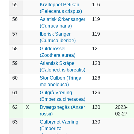
55
Krøltoppet Pelikan
116
(Pelecanus crispus)
56
Asiatisk Ørkensanger
119
(Curruca nana)
57
Iberisk Sanger
119
(Curruca iberiae)
58
Gulddrossel
121
(Zoothera aurea)
59
Atlantisk Skråpe
123
(Calonectris borealis)
60
Stor Gulben (Tringa
126
melanoleuca)
61
Gulgrå Værling
126
(Emberiza cineracea)
62
X
Dværgsnegås (Anser
130
2023-
rossii)
02-27
63
Gulbrynet Værling
130
(Emberiza