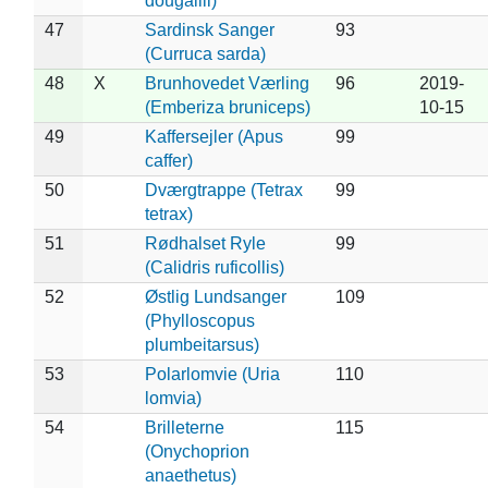
dougallii)
47
Sardinsk Sanger
93
(Curruca sarda)
48
X
Brunhovedet Værling
96
2019-
(Emberiza bruniceps)
10-15
49
Kaffersejler (Apus
99
caffer)
50
Dværgtrappe (Tetrax
99
tetrax)
51
Rødhalset Ryle
99
(Calidris ruficollis)
52
Østlig Lundsanger
109
(Phylloscopus
plumbeitarsus)
53
Polarlomvie (Uria
110
lomvia)
54
Brilleterne
115
(Onychoprion
anaethetus)