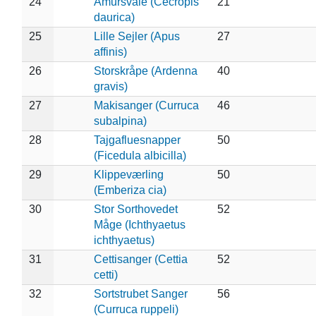
24
Amursvale (Cecropis
21
daurica)
25
Lille Sejler (Apus
27
affinis)
26
Storskråpe (Ardenna
40
gravis)
27
Makisanger (Curruca
46
subalpina)
28
Tajgafluesnapper
50
(Ficedula albicilla)
29
Klippeværling
50
(Emberiza cia)
30
Stor Sorthovedet
52
Måge (Ichthyaetus
ichthyaetus)
31
Cettisanger (Cettia
52
cetti)
32
Sortstrubet Sanger
56
(Curruca ruppeli)