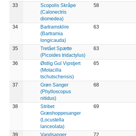
33
Scopolis Skråpe
58
(Calonectris
diomedea)
34
Bartramsklire
63
(Bartramia
longicauda)
35
Tretået Spætte
63
(Picoides tridactylus)
36
Østlig Gul Vipstjert
65
(Motacilla
tschutschensis)
37
Grøn Sanger
68
(Phylloscopus
nitidus)
38
Stribet
69
Græshoppesanger
(Locustella
lanceolata)
39
Vandsanger
72