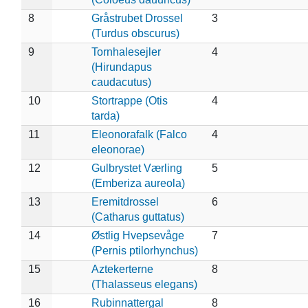
8
Gråstrubet Drossel
3
(Turdus obscurus)
9
Tornhalesejler
4
(Hirundapus
caudacutus)
10
Stortrappe (Otis
4
tarda)
11
Eleonorafalk (Falco
4
eleonorae)
12
Gulbrystet Værling
5
(Emberiza aureola)
13
Eremitdrossel
6
(Catharus guttatus)
14
Østlig Hvepsevåge
7
(Pernis ptilorhynchus)
15
Aztekerterne
8
(Thalasseus elegans)
16
Rubinnattergal
8