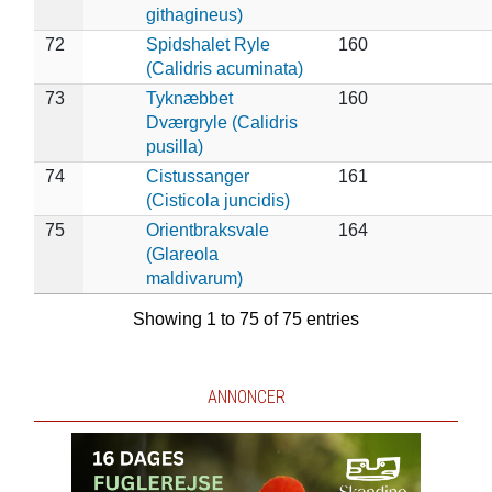
githagineus)
72
Spidshalet Ryle
160
(Calidris acuminata)
73
Tyknæbbet
160
Dværgryle (Calidris
pusilla)
74
Cistussanger
161
(Cisticola juncidis)
75
Orientbraksvale
164
(Glareola
maldivarum)
Showing 1 to 75 of 75 entries
ANNONCER