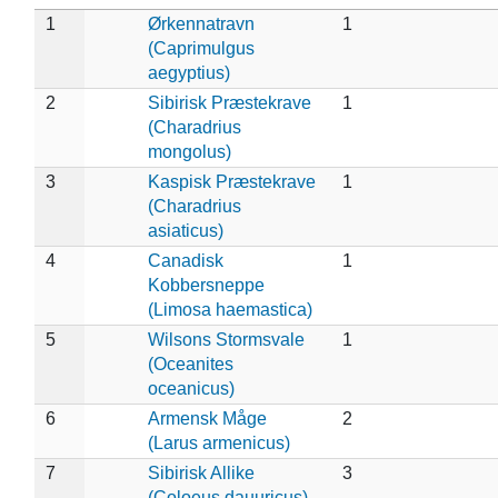
1
Ørkennatravn
1
(Caprimulgus
aegyptius)
2
Sibirisk Præstekrave
1
(Charadrius
mongolus)
3
Kaspisk Præstekrave
1
(Charadrius
asiaticus)
4
Canadisk
1
Kobbersneppe
(Limosa haemastica)
5
Wilsons Stormsvale
1
(Oceanites
oceanicus)
6
Armensk Måge
2
(Larus armenicus)
7
Sibirisk Allike
3
(Coloeus dauuricus)