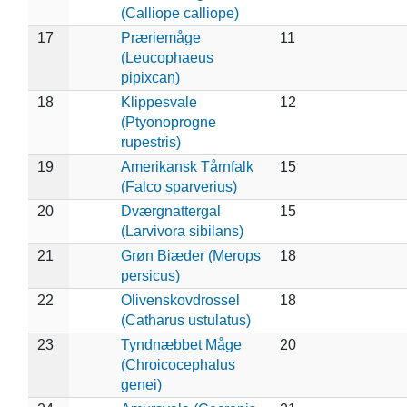
(Calliope calliope)
17
Præriemåge
11
(Leucophaeus
pipixcan)
18
Klippesvale
12
(Ptyonoprogne
rupestris)
19
Amerikansk Tårnfalk
15
(Falco sparverius)
20
Dværgnattergal
15
(Larvivora sibilans)
21
Grøn Biæder (Merops
18
persicus)
22
Olivenskovdrossel
18
(Catharus ustulatus)
23
Tyndnæbbet Måge
20
(Chroicocephalus
genei)