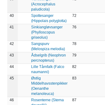
(Acrocephalus
paludicola)
40
Spottesanger
72
(Hippolais polyglotta)
41
Sinkiangløvsanger
76
(Phylloscopus
griseolus)
42
Sangspurv
78
(Melospiza melodia)
43
Ådselgrib (Neophron
79
percnopterus)
44
Lille Tårnfalk (Falco
82
naumanni)
45
Østlig
83
Middelhavsstenpikker
(Oenanthe
melanoleuca)
46
Rosenterne (Sterna
87