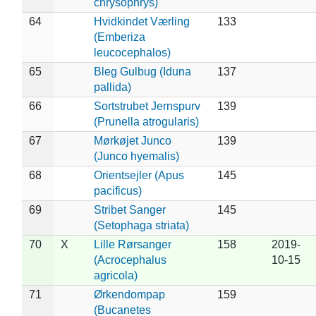
chrysophrys)
64
Hvidkindet Værling
133
(Emberiza
leucocephalos)
65
Bleg Gulbug (Iduna
137
pallida)
66
Sortstrubet Jernspurv
139
(Prunella atrogularis)
67
Mørkøjet Junco
139
(Junco hyemalis)
68
Orientsejler (Apus
145
pacificus)
69
Stribet Sanger
145
(Setophaga striata)
70
X
Lille Rørsanger
158
2019-
(Acrocephalus
10-15
agricola)
71
Ørkendompap
159
(Bucanetes