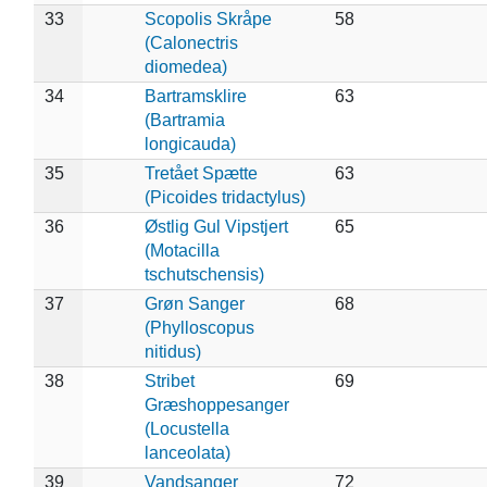
33
Scopolis Skråpe
58
(Calonectris
diomedea)
34
Bartramsklire
63
(Bartramia
longicauda)
35
Tretået Spætte
63
(Picoides tridactylus)
36
Østlig Gul Vipstjert
65
(Motacilla
tschutschensis)
37
Grøn Sanger
68
(Phylloscopus
nitidus)
38
Stribet
69
Græshoppesanger
(Locustella
lanceolata)
39
Vandsanger
72