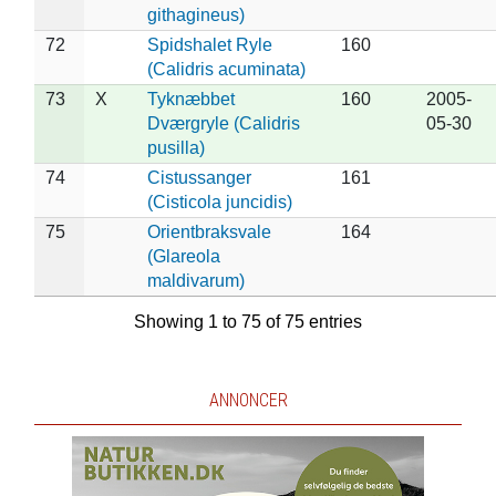
githagineus)
72
Spidshalet Ryle
160
(Calidris acuminata)
73
X
Tyknæbbet
160
2005-
Dværgryle (Calidris
05-30
pusilla)
74
Cistussanger
161
(Cisticola juncidis)
75
Orientbraksvale
164
(Glareola
maldivarum)
Showing 1 to 75 of 75 entries
ANNONCER