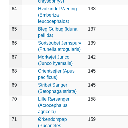
chrysophrys)
64
Hvidkindet Værling
133
(Emberiza
leucocephalos)
65
Bleg Gulbug (Iduna
137
pallida)
66
Sortstrubet Jernspurv
139
(Prunella atrogularis)
67
Mørkøjet Junco
142
(Junco hyemalis)
68
Orientsejler (Apus
145
pacificus)
69
Stribet Sanger
145
(Setophaga striata)
70
Lille Rørsanger
158
(Acrocephalus
agricola)
71
Ørkendompap
159
(Bucanetes