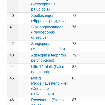
(Acrocephalus
paludicola)
40
Spottesanger
72
(Hippolais polyglotta)
41
Sinkiangløvsanger
76
(Phylloscopus
griseolus)
42
Sangspurv
78
(Melospiza melodia)
43
Ådselgrib (Neophron
79
percnopterus)
44
Lille Tårnfalk (Falco
82
naumanni)
45
Østlig
83
Middelhavsstenpikker
(Oenanthe
melanoleuca)
46
Rosenterne (Sterna
87