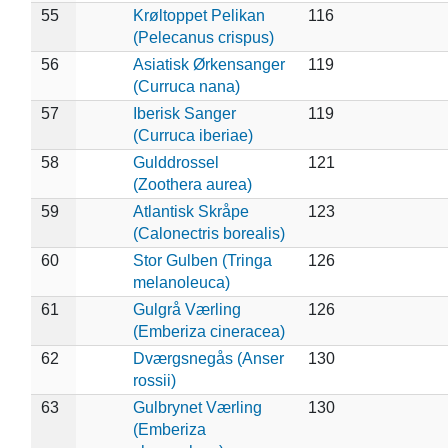
55
Krøltoppet Pelikan
116
(Pelecanus crispus)
56
Asiatisk Ørkensanger
119
(Curruca nana)
57
Iberisk Sanger
119
(Curruca iberiae)
58
Gulddrossel
121
(Zoothera aurea)
59
Atlantisk Skråpe
123
(Calonectris borealis)
60
Stor Gulben (Tringa
126
melanoleuca)
61
Gulgrå Værling
126
(Emberiza cineracea)
62
Dværgsnegås (Anser
130
rossii)
63
Gulbrynet Værling
130
(Emberiza