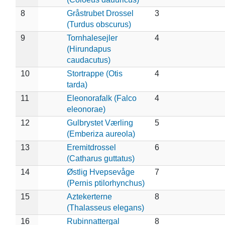
8
Gråstrubet Drossel
3
(Turdus obscurus)
9
Tornhalesejler
4
(Hirundapus
caudacutus)
10
Stortrappe (Otis
4
tarda)
11
Eleonorafalk (Falco
4
eleonorae)
12
Gulbrystet Værling
5
(Emberiza aureola)
13
Eremitdrossel
6
(Catharus guttatus)
14
Østlig Hvepsevåge
7
(Pernis ptilorhynchus)
15
Aztekerterne
8
(Thalasseus elegans)
16
Rubinnattergal
8