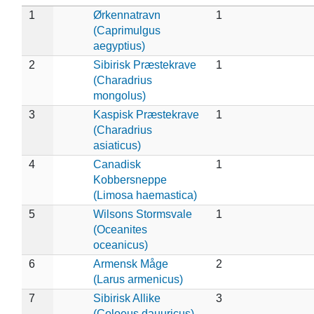
1
Ørkennatravn
1
(Caprimulgus
aegyptius)
2
Sibirisk Præstekrave
1
(Charadrius
mongolus)
3
Kaspisk Præstekrave
1
(Charadrius
asiaticus)
4
Canadisk
1
Kobbersneppe
(Limosa haemastica)
5
Wilsons Stormsvale
1
(Oceanites
oceanicus)
6
Armensk Måge
2
(Larus armenicus)
7
Sibirisk Allike
3
(Coloeus dauuricus)