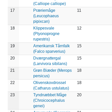
(Calliope calliope)
17
Præriemåge
11
(Leucophaeus
pipixcan)
18
Klippesvale
12
(Ptyonoprogne
rupestris)
19
Amerikansk Tårnfalk
15
(Falco sparverius)
20
Dværgnattergal
15
(Larvivora sibilans)
21
Grøn Biæder (Merops
18
persicus)
22
Olivenskovdrossel
18
(Catharus ustulatus)
23
Tyndnæbbet Måge
20
(Chroicocephalus
genei)