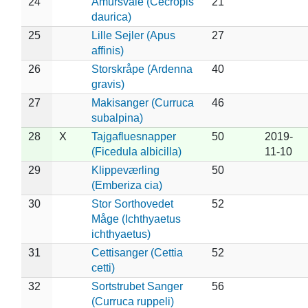
24
Amursvale (Cecropis
21
daurica)
25
Lille Sejler (Apus
27
affinis)
26
Storskråpe (Ardenna
40
gravis)
27
Makisanger (Curruca
46
subalpina)
28
X
Tajgafluesnapper
50
2019-
(Ficedula albicilla)
11-10
29
Klippeværling
50
(Emberiza cia)
30
Stor Sorthovedet
52
Måge (Ichthyaetus
ichthyaetus)
31
Cettisanger (Cettia
52
cetti)
32
Sortstrubet Sanger
56
(Curruca ruppeli)