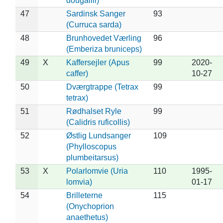
dougallii)
47
Sardinsk Sanger
93
(Curruca sarda)
48
Brunhovedet Værling
96
(Emberiza bruniceps)
49
X
Kaffersejler (Apus
99
2020-
caffer)
10-27
50
Dværgtrappe (Tetrax
99
tetrax)
51
Rødhalset Ryle
99
(Calidris ruficollis)
52
Østlig Lundsanger
109
(Phylloscopus
plumbeitarsus)
53
X
Polarlomvie (Uria
110
1995-
lomvia)
01-17
54
Brilleterne
115
(Onychoprion
anaethetus)