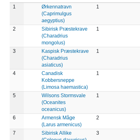
1
Ørkennatravn
1
(Caprimulgus
aegyptius)
2
Sibirisk Præstekrave
1
(Charadrius
mongolus)
3
Kaspisk Præstekrave
1
(Charadrius
asiaticus)
4
Canadisk
1
Kobbersneppe
(Limosa haemastica)
5
Wilsons Stormsvale
1
(Oceanites
oceanicus)
6
Armensk Måge
2
(Larus armenicus)
7
Sibirisk Allike
3
(Coloeus dauuricus)