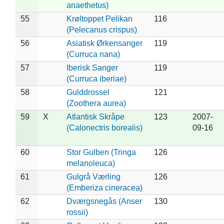
anaethetus)
55
Krøltoppet Pelikan
116
(Pelecanus crispus)
56
Asiatisk Ørkensanger
119
(Curruca nana)
57
Iberisk Sanger
119
(Curruca iberiae)
58
Gulddrossel
121
(Zoothera aurea)
59
X
Atlantisk Skråpe
123
2007-
(Calonectris borealis)
09-16
60
Stor Gulben (Tringa
126
melanoleuca)
61
Gulgrå Værling
126
(Emberiza cineracea)
62
Dværgsnegås (Anser
130
rossii)