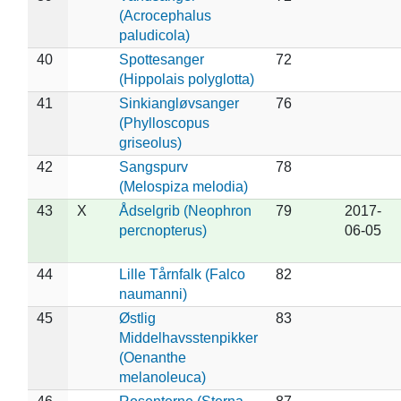
(Acrocephalus
paludicola)
40
Spottesanger
72
(Hippolais polyglotta)
41
Sinkiangløvsanger
76
(Phylloscopus
griseolus)
42
Sangspurv
78
(Melospiza melodia)
43
X
Ådselgrib (Neophron
79
2017-
percnopterus)
06-05
44
Lille Tårnfalk (Falco
82
naumanni)
45
Østlig
83
Middelhavsstenpikker
(Oenanthe
melanoleuca)