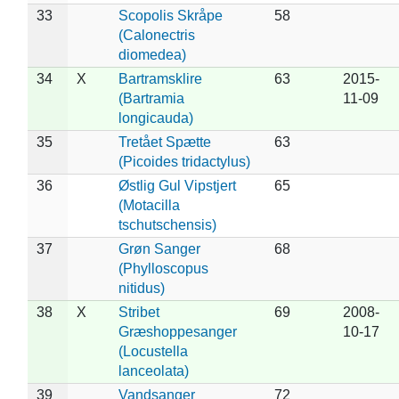
33
Scopolis Skråpe
58
(Calonectris
diomedea)
34
X
Bartramsklire
63
2015-
(Bartramia
11-09
longicauda)
35
Tretået Spætte
63
(Picoides tridactylus)
36
Østlig Gul Vipstjert
65
(Motacilla
tschutschensis)
37
Grøn Sanger
68
(Phylloscopus
nitidus)
38
X
Stribet
69
2008-
Græshoppesanger
10-17
(Locustella
lanceolata)
39
Vandsanger
72