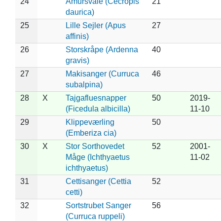
24
Amursvale (Cecropis
21
daurica)
25
Lille Sejler (Apus
27
affinis)
26
Storskråpe (Ardenna
40
gravis)
27
Makisanger (Curruca
46
subalpina)
28
X
Tajgafluesnapper
50
2019-
(Ficedula albicilla)
11-10
29
Klippeværling
50
(Emberiza cia)
30
X
Stor Sorthovedet
52
2001-
Måge (Ichthyaetus
11-02
ichthyaetus)
31
Cettisanger (Cettia
52
cetti)
32
Sortstrubet Sanger
56
(Curruca ruppeli)