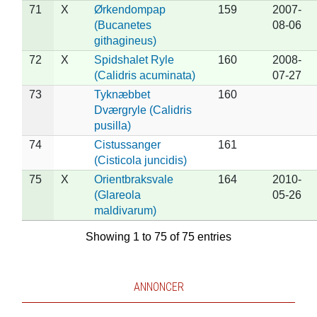
71
X
Ørkendompap
159
2007-
(Bucanetes
08-06
githagineus)
72
X
Spidshalet Ryle
160
2008-
(Calidris acuminata)
07-27
73
Tyknæbbet
160
Dværgryle (Calidris
pusilla)
74
Cistussanger
161
(Cisticola juncidis)
75
X
Orientbraksvale
164
2010-
(Glareola
05-26
maldivarum)
Showing 1 to 75 of 75 entries
ANNONCER