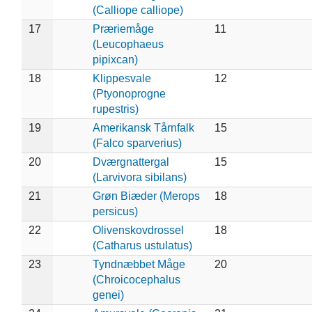
(Calliope calliope)
17
Præriemåge
11
(Leucophaeus
pipixcan)
18
Klippesvale
12
(Ptyonoprogne
rupestris)
19
Amerikansk Tårnfalk
15
(Falco sparverius)
20
Dværgnattergal
15
(Larvivora sibilans)
21
Grøn Biæder (Merops
18
persicus)
22
Olivenskovdrossel
18
(Catharus ustulatus)
23
Tyndnæbbet Måge
20
(Chroicocephalus
genei)