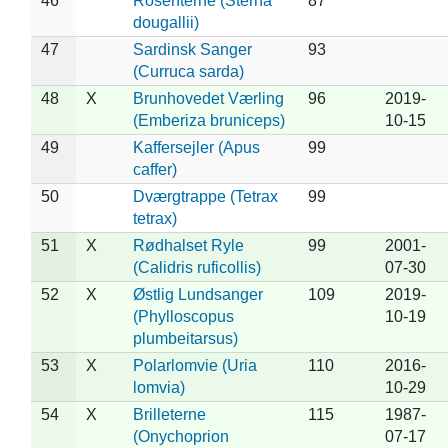
46
Rosenterne (Sterna
87
dougallii)
47
Sardinsk Sanger
93
(Curruca sarda)
48
X
Brunhovedet Værling
96
2019-
(Emberiza bruniceps)
10-15
49
Kaffersejler (Apus
99
caffer)
50
Dværgtrappe (Tetrax
99
tetrax)
51
X
Rødhalset Ryle
99
2001-
(Calidris ruficollis)
07-30
52
X
Østlig Lundsanger
109
2019-
(Phylloscopus
10-19
plumbeitarsus)
53
X
Polarlomvie (Uria
110
2016-
lomvia)
10-29
54
X
Brilleterne
115
1987-
(Onychoprion
07-17