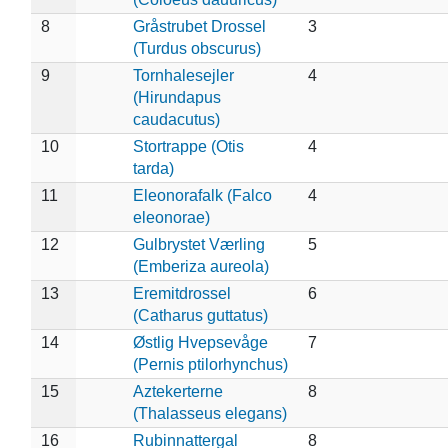
8
Gråstrubet Drossel
3
(Turdus obscurus)
9
Tornhalesejler
4
(Hirundapus
caudacutus)
10
Stortrappe (Otis
4
tarda)
11
Eleonorafalk (Falco
4
eleonorae)
12
Gulbrystet Værling
5
(Emberiza aureola)
13
Eremitdrossel
6
(Catharus guttatus)
14
Østlig Hvepsevåge
7
(Pernis ptilorhynchus)
15
Aztekerterne
8
(Thalasseus elegans)
16
Rubinnattergal
8