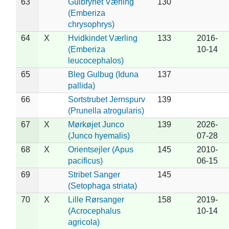
63
Gulbrynet Værling
130
(Emberiza
chrysophrys)
64
X
Hvidkindet Værling
133
2016-
(Emberiza
10-14
leucocephalos)
65
Bleg Gulbug (Iduna
137
pallida)
66
Sortstrubet Jernspurv
139
(Prunella atrogularis)
67
X
Mørkøjet Junco
139
2026-
(Junco hyemalis)
07-28
68
X
Orientsejler (Apus
145
2010-
pacificus)
06-15
69
Stribet Sanger
145
(Setophaga striata)
70
X
Lille Rørsanger
158
2019-
(Acrocephalus
10-14
agricola)