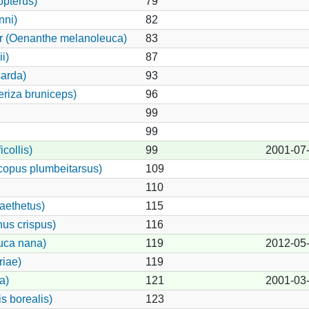
opterus)
79
nni)
82
er (Oenanthe melanoleuca)
83
i)
87
arda)
93
riza bruniceps)
96
99
99
collis)
99
2001-07
copus plumbeitarsus)
109
110
aethetus)
115
nus crispus)
116
uca nana)
119
2012-05
riae)
119
a)
121
2001-03
s borealis)
123