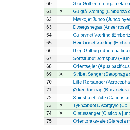
60
Stor Gulben (Tringa melano
61
X
Gulgrå Værling (Emberiza c
62
Mørkøjet Junco (Junco hye
63
Dværgsnegås (Anser rossii
64
Gulbrynet Værling (Emberiz
65
Hvidkindet Værling (Ember
66
Bleg Gulbug (Iduna pallida)
67
Sortstrubet Jernspurv (Prune
68
Orientsejler (Apus pacificus
69
X
Stribet Sanger (Setophaga s
70
Lille Rørsanger (Acrocephal
71
Ørkendompap (Bucanetes g
72
Spidshalet Ryle (Calidris a
73
X
Tyknæbbet Dværgryle (Calid
74
X
Cistussanger (Cisticola junc
75
Orientbraksvale (Glareola 