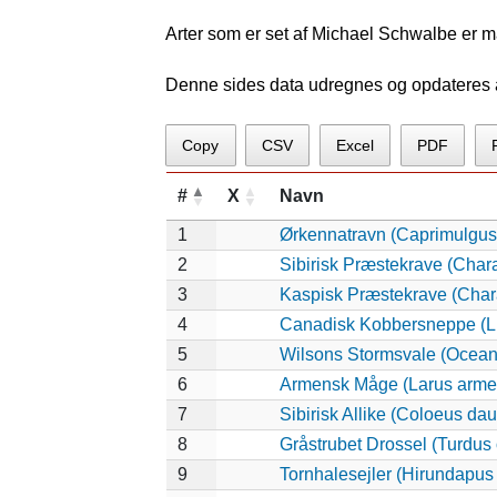
Arter som er set af Michael Schwalbe er m
Denne sides data udregnes og opdateres au
Copy
CSV
Excel
PDF
#
X
Navn
1
Ørkennatravn (Caprimulgus
2
Sibirisk Præstekrave (Char
3
Kaspisk Præstekrave (Chara
4
Canadisk Kobbersneppe (L
5
Wilsons Stormsvale (Ocean
6
Armensk Måge (Larus arme
7
Sibirisk Allike (Coloeus dau
8
Gråstrubet Drossel (Turdus
9
Tornhalesejler (Hirundapus