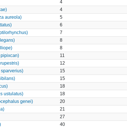
4
rae)
4
za aureola)
5
tatus)
6
ptilorhynchus)
7
legans)
8
lliope)
8
pipixcan)
11
rupestris)
12
 sparverius)
15
ibilans)
15
cus)
18
s ustulatus)
18
cephalus genei)
20
a)
21
27
)
40