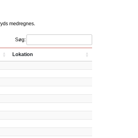
kryds medregnes.
Søg:
Lokation