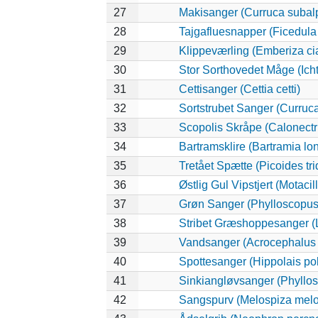
27
Makisanger (Curruca subal
28
Tajgafluesnapper (Ficedula a
29
Klippeværling (Emberiza ci
30
Stor Sorthovedet Måge (Ich
31
Cettisanger (Cettia cetti)
32
Sortstrubet Sanger (Curruca
33
Scopolis Skråpe (Calonectr
34
Bartramsklire (Bartramia lo
35
Tretået Spætte (Picoides tri
36
Østlig Gul Vipstjert (Motaci
37
Grøn Sanger (Phylloscopus 
38
Stribet Græshoppesanger (L
39
Vandsanger (Acrocephalus 
40
Spottesanger (Hippolais pol
41
Sinkiangløvsanger (Phyllos
42
Sangspurv (Melospiza melo