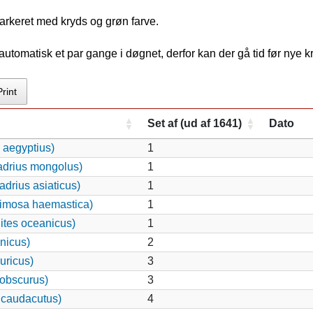
arkeret med kryds og grøn farve.
tomatisk et par gange i døgnet, derfor kan der gå tid før nye 
Print
Set af (ud af 1641)
Dato
 aegyptius)
1
adrius mongolus)
1
drius asiaticus)
1
imosa haemastica)
1
ites oceanicus)
1
nicus)
2
uricus)
3
 obscurus)
3
 caudacutus)
4