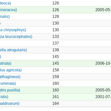
leuca)
126
ineracea)
126
2005-05
malis)
128
)
130
a chrysophrys)
130
iza leucocephalos)
133
137
lla atrogularis)
139
)
145
triata)
145
2006-10
us agricola)
158
ithagineus)
159
cuminata)
160
ris pusilla)
160
2005-05
idis)
161
2001-07
maldivarum)
164