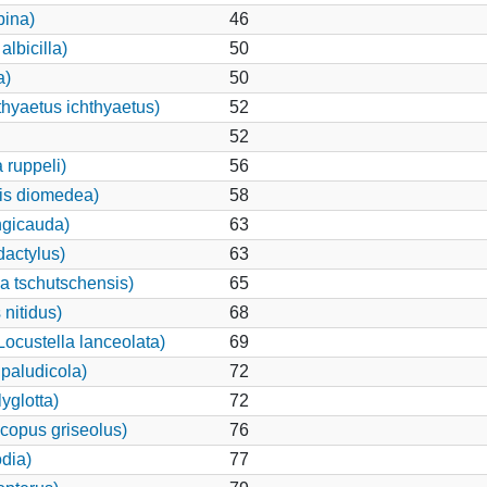
pina)
46
lbicilla)
50
a)
50
thyaetus ichthyaetus)
52
52
 ruppeli)
56
is diomedea)
58
ngicauda)
63
dactylus)
63
lla tschutschensis)
65
nitidus)
68
ocustella lanceolata)
69
paludicola)
72
yglotta)
72
copus griseolus)
76
dia)
77