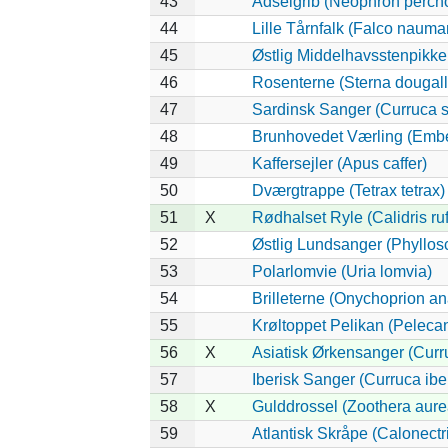
43
Ådselgrib (Neophron percn
44
Lille Tårnfalk (Falco nauma
45
Østlig Middelhavsstenpikk
46
Rosenterne (Sterna dougalli
47
Sardinsk Sanger (Curruca s
48
Brunhovedet Værling (Embe
49
Kaffersejler (Apus caffer)
50
Dværgtrappe (Tetrax tetrax)
51
X
Rødhalset Ryle (Calidris rufi
52
Østlig Lundsanger (Phyllos
53
Polarlomvie (Uria lomvia)
54
Brilleterne (Onychoprion an
55
Krøltoppet Pelikan (Peleca
56
X
Asiatisk Ørkensanger (Curr
57
Iberisk Sanger (Curruca ibe
58
X
Gulddrossel (Zoothera aure
59
Atlantisk Skråpe (Calonectri