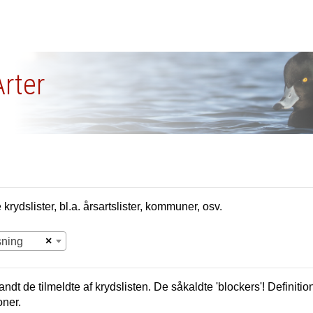
Arter
krydslister, bl.a. årsartslister, kommuner, osv.
×
sning
andt de tilmeldte af krydslisten. De såkaldte 'blockers'! Definition
oner.