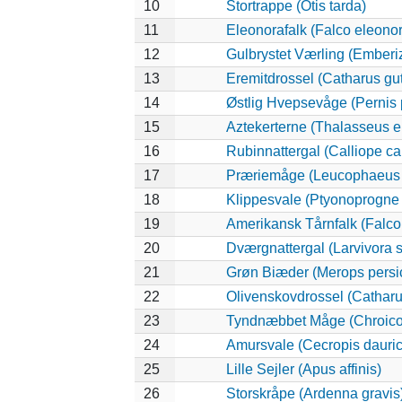
10
Stortrappe (Otis tarda)
11
Eleonorafalk (Falco eleono
12
Gulbrystet Værling (Emberi
13
Eremitdrossel (Catharus gut
14
Østlig Hvepsevåge (Pernis 
15
Aztekerterne (Thalasseus e
16
Rubinnattergal (Calliope ca
17
Præriemåge (Leucophaeus 
18
Klippesvale (Ptyonoprogne 
19
Amerikansk Tårnfalk (Falco
20
Dværgnattergal (Larvivora s
21
Grøn Biæder (Merops persi
22
Olivenskovdrossel (Catharu
23
Tyndnæbbet Måge (Chroico
24
Amursvale (Cecropis dauric
25
Lille Sejler (Apus affinis)
26
Storskråpe (Ardenna gravis