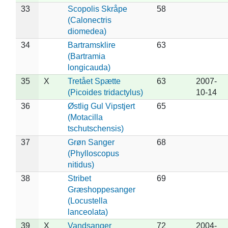
33
Scopolis Skråpe
58
(Calonectris
diomedea)
34
Bartramsklire
63
(Bartramia
longicauda)
35
X
Tretået Spætte
63
2007-
(Picoides tridactylus)
10-14
36
Østlig Gul Vipstjert
65
(Motacilla
tschutschensis)
37
Grøn Sanger
68
(Phylloscopus
nitidus)
38
Stribet
69
Græshoppesanger
(Locustella
lanceolata)
39
X
Vandsanger
72
2004-