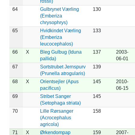
rossii)
64
Gulbrynet Værling
130
(Emberiza
chrysophrys)
65
Hvidkindet Værling
133
(Emberiza
leucocephalos)
66
X
Bleg Gulbug (Iduna
137
2003-
pallida)
06-01
67
Sortstrubet Jernspurv
139
(Prunella atrogularis)
68
X
Orientsejler (Apus
145
2010-
pacificus)
06-15
69
Stribet Sanger
145
(Setophaga striata)
70
Lille Rørsanger
158
(Acrocephalus
agricola)
71
X
Ørkendompap
159
2007-