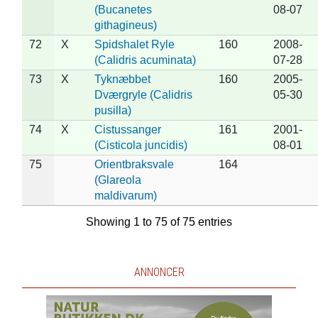
(Bucanetes
08-07
githagineus)
72
X
Spidshalet Ryle
160
2008-
(Calidris acuminata)
07-28
73
X
Tyknæbbet
160
2005-
Dværgryle (Calidris
05-30
pusilla)
74
X
Cistussanger
161
2001-
(Cisticola juncidis)
08-01
75
Orientbraksvale
164
(Glareola
maldivarum)
Showing 1 to 75 of 75 entries
ANNONCER