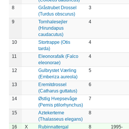
8
Gråstrubet Drossel
3
(Turdus obscurus)
9
Tornhalesejler
4
(Hirundapus
caudacutus)
10
Stortrappe (Otis
4
tarda)
11
Eleonorafalk (Falco
4
eleonorae)
12
Gulbrystet Værling
5
(Emberiza aureola)
13
Eremitdrossel
6
(Catharus guttatus)
14
Østlig Hvepsevåge
7
(Pernis ptilorhynchus)
15
Aztekerterne
8
(Thalasseus elegans)
16
X
Rubinnattergal
8
1995-