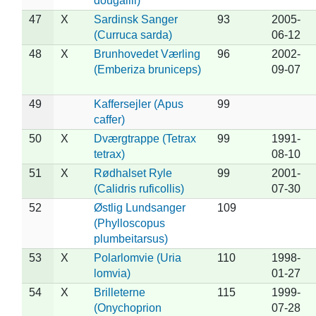
dougallii)
47
X
Sardinsk Sanger
93
2005-
(Curruca sarda)
06-12
48
X
Brunhovedet Værling
96
2002-
(Emberiza bruniceps)
09-07
49
Kaffersejler (Apus
99
caffer)
50
X
Dværgtrappe (Tetrax
99
1991-
tetrax)
08-10
51
X
Rødhalset Ryle
99
2001-
(Calidris ruficollis)
07-30
52
Østlig Lundsanger
109
(Phylloscopus
plumbeitarsus)
53
X
Polarlomvie (Uria
110
1998-
lomvia)
01-27
54
X
Brilleterne
115
1999-
(Onychoprion
07-28