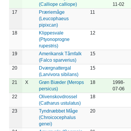
(Calliope calliope)
11-02
17
Præriemåge
11
(Leucophaeus
pipixcan)
18
Klippesvale
12
(Ptyonoprogne
rupestris)
19
Amerikansk Tårnfalk
15
(Falco sparverius)
20
Dværgnattergal
15
(Larvivora sibilans)
21
X
Grøn Biæder (Merops
18
1998-
persicus)
07-06
22
Olivenskovdrossel
18
(Catharus ustulatus)
23
Tyndnæbbet Måge
20
(Chroicocephalus
genei)