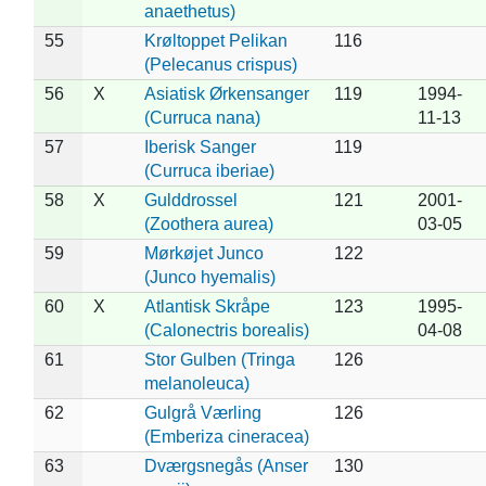
anaethetus)
55
Krøltoppet Pelikan
116
(Pelecanus crispus)
56
X
Asiatisk Ørkensanger
119
1994-
(Curruca nana)
11-13
57
Iberisk Sanger
119
(Curruca iberiae)
58
X
Gulddrossel
121
2001-
(Zoothera aurea)
03-05
59
Mørkøjet Junco
122
(Junco hyemalis)
60
X
Atlantisk Skråpe
123
1995-
(Calonectris borealis)
04-08
61
Stor Gulben (Tringa
126
melanoleuca)
62
Gulgrå Værling
126
(Emberiza cineracea)
63
Dværgsnegås (Anser
130