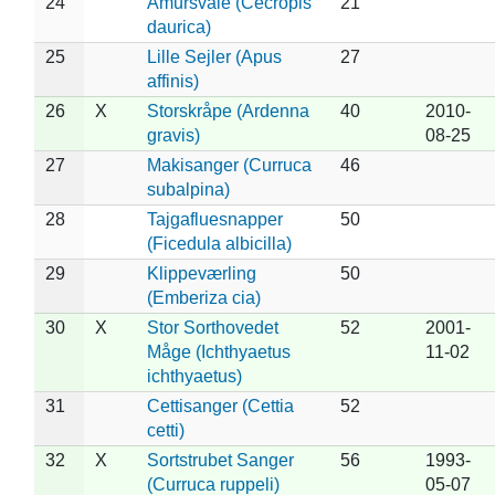
24
Amursvale (Cecropis
21
daurica)
25
Lille Sejler (Apus
27
affinis)
26
X
Storskråpe (Ardenna
40
2010-
gravis)
08-25
27
Makisanger (Curruca
46
subalpina)
28
Tajgafluesnapper
50
(Ficedula albicilla)
29
Klippeværling
50
(Emberiza cia)
30
X
Stor Sorthovedet
52
2001-
Måge (Ichthyaetus
11-02
ichthyaetus)
31
Cettisanger (Cettia
52
cetti)
32
X
Sortstrubet Sanger
56
1993-
(Curruca ruppeli)
05-07