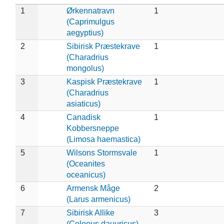
1
Ørkennatravn
1
(Caprimulgus
aegyptius)
2
Sibirisk Præstekrave
1
(Charadrius
mongolus)
3
Kaspisk Præstekrave
1
(Charadrius
asiaticus)
4
Canadisk
1
Kobbersneppe
(Limosa haemastica)
5
Wilsons Stormsvale
1
(Oceanites
oceanicus)
6
Armensk Måge
2
(Larus armenicus)
7
Sibirisk Allike
3
(Coloeus dauuricus)