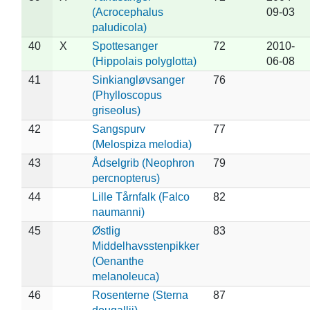
(Acrocephalus
09-03
paludicola)
40
X
Spottesanger
72
2010-
(Hippolais polyglotta)
06-08
41
Sinkiangløvsanger
76
(Phylloscopus
griseolus)
42
Sangspurv
77
(Melospiza melodia)
43
Ådselgrib (Neophron
79
percnopterus)
44
Lille Tårnfalk (Falco
82
naumanni)
45
Østlig
83
Middelhavsstenpikker
(Oenanthe
melanoleuca)
46
Rosenterne (Sterna
87