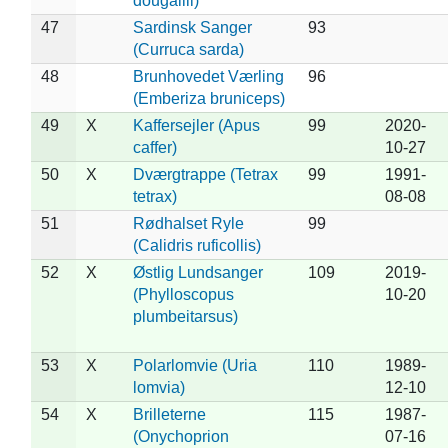
dougallii)
47
Sardinsk Sanger
93
(Curruca sarda)
48
Brunhovedet Værling
96
(Emberiza bruniceps)
49
X
Kaffersejler (Apus
99
2020-
caffer)
10-27
50
X
Dværgtrappe (Tetrax
99
1991-
tetrax)
08-08
51
Rødhalset Ryle
99
(Calidris ruficollis)
52
X
Østlig Lundsanger
109
2019-
(Phylloscopus
10-20
plumbeitarsus)
53
X
Polarlomvie (Uria
110
1989-
lomvia)
12-10
54
X
Brilleterne
115
1987-
(Onychoprion
07-16