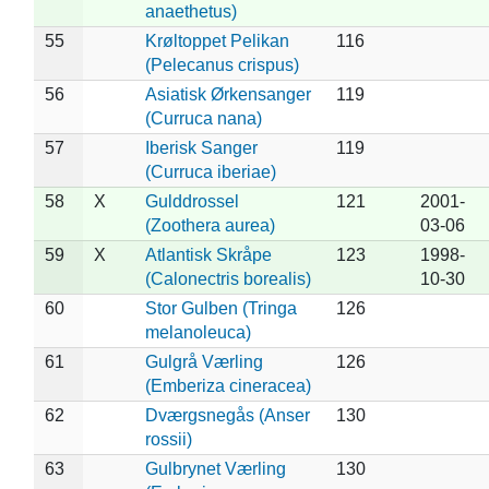
anaethetus)
55
Krøltoppet Pelikan
116
(Pelecanus crispus)
56
Asiatisk Ørkensanger
119
(Curruca nana)
57
Iberisk Sanger
119
(Curruca iberiae)
58
X
Gulddrossel
121
2001-
(Zoothera aurea)
03-06
59
X
Atlantisk Skråpe
123
1998-
(Calonectris borealis)
10-30
60
Stor Gulben (Tringa
126
melanoleuca)
61
Gulgrå Værling
126
(Emberiza cineracea)
62
Dværgsnegås (Anser
130
rossii)
63
Gulbrynet Værling
130