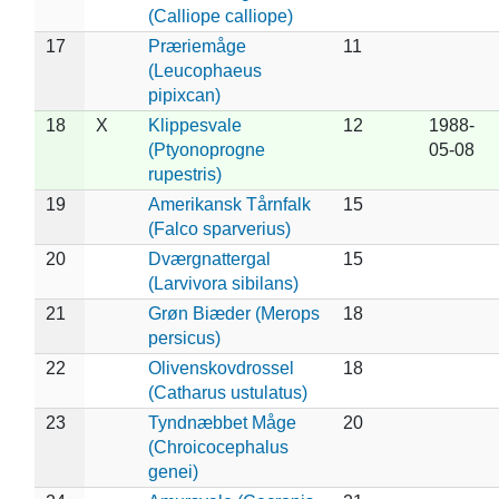
(Calliope calliope)
17
Præriemåge
11
(Leucophaeus
pipixcan)
18
X
Klippesvale
12
1988-
(Ptyonoprogne
05-08
rupestris)
19
Amerikansk Tårnfalk
15
(Falco sparverius)
20
Dværgnattergal
15
(Larvivora sibilans)
21
Grøn Biæder (Merops
18
persicus)
22
Olivenskovdrossel
18
(Catharus ustulatus)
23
Tyndnæbbet Måge
20
(Chroicocephalus
genei)