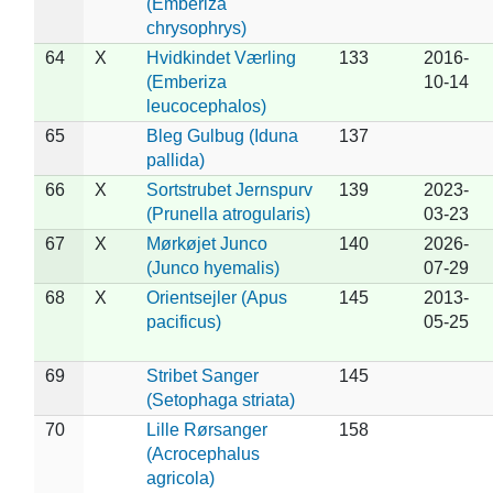
(Emberiza
chrysophrys)
64
X
Hvidkindet Værling
133
2016-
(Emberiza
10-14
leucocephalos)
65
Bleg Gulbug (Iduna
137
pallida)
66
X
Sortstrubet Jernspurv
139
2023-
(Prunella atrogularis)
03-23
67
X
Mørkøjet Junco
140
2026-
(Junco hyemalis)
07-29
68
X
Orientsejler (Apus
145
2013-
pacificus)
05-25
69
Stribet Sanger
145
(Setophaga striata)
70
Lille Rørsanger
158
(Acrocephalus
agricola)