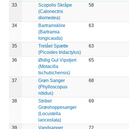
33
Scopolis Skråpe
58
(Calonectris
diomedea)
34
Bartramsklire
63
(Bartramia
longicauda)
35
Tretået Spætte
63
(Picoides tridactylus)
36
Østlig Gul Vipstjert
65
(Motacilla
tschutschensis)
37
Grøn Sanger
68
(Phylloscopus
nitidus)
38
Stribet
69
Græshoppesanger
(Locustella
lanceolata)
39
Vandsanger
72