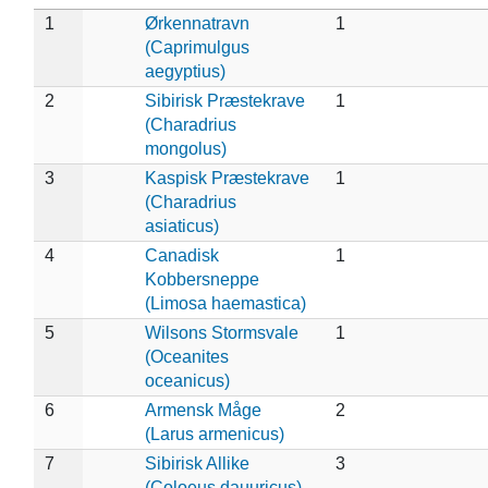
1
Ørkennatravn
1
(Caprimulgus
aegyptius)
2
Sibirisk Præstekrave
1
(Charadrius
mongolus)
3
Kaspisk Præstekrave
1
(Charadrius
asiaticus)
4
Canadisk
1
Kobbersneppe
(Limosa haemastica)
5
Wilsons Stormsvale
1
(Oceanites
oceanicus)
6
Armensk Måge
2
(Larus armenicus)
7
Sibirisk Allike
3
(Coloeus dauuricus)