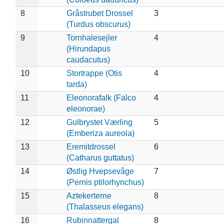
8
Gråstrubet Drossel
3
(Turdus obscurus)
9
Tornhalesejler
4
(Hirundapus
caudacutus)
10
Stortrappe (Otis
4
tarda)
11
Eleonorafalk (Falco
4
eleonorae)
12
Gulbrystet Værling
5
(Emberiza aureola)
13
Eremitdrossel
6
(Catharus guttatus)
14
Østlig Hvepsevåge
7
(Pernis ptilorhynchus)
15
Aztekerterne
8
(Thalasseus elegans)
16
Rubinnattergal
8