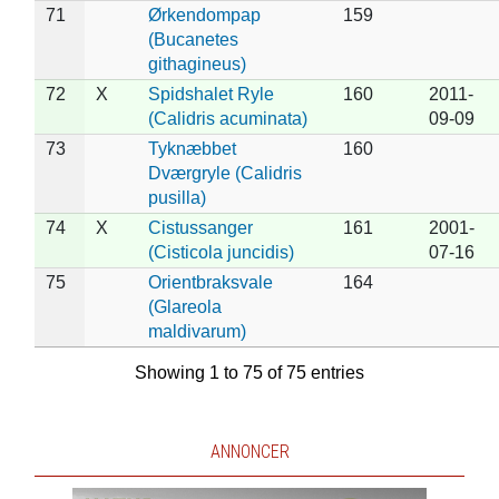
71
Ørkendompap
159
(Bucanetes
githagineus)
72
X
Spidshalet Ryle
160
2011-
(Calidris acuminata)
09-09
73
Tyknæbbet
160
Dværgryle (Calidris
pusilla)
74
X
Cistussanger
161
2001-
(Cisticola juncidis)
07-16
75
Orientbraksvale
164
(Glareola
maldivarum)
Showing 1 to 75 of 75 entries
ANNONCER