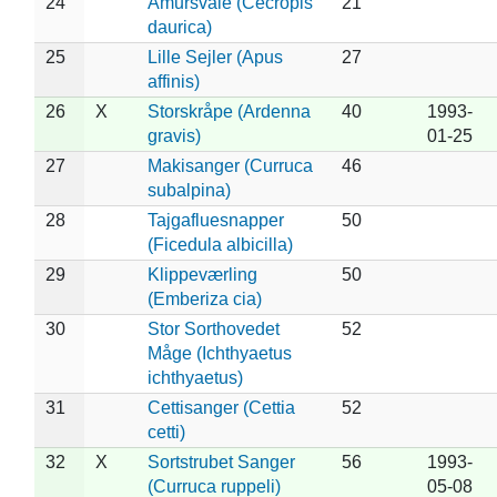
24
Amursvale (Cecropis
21
daurica)
25
Lille Sejler (Apus
27
affinis)
26
X
Storskråpe (Ardenna
40
1993-
gravis)
01-25
27
Makisanger (Curruca
46
subalpina)
28
Tajgafluesnapper
50
(Ficedula albicilla)
29
Klippeværling
50
(Emberiza cia)
30
Stor Sorthovedet
52
Måge (Ichthyaetus
ichthyaetus)
31
Cettisanger (Cettia
52
cetti)
32
X
Sortstrubet Sanger
56
1993-
(Curruca ruppeli)
05-08