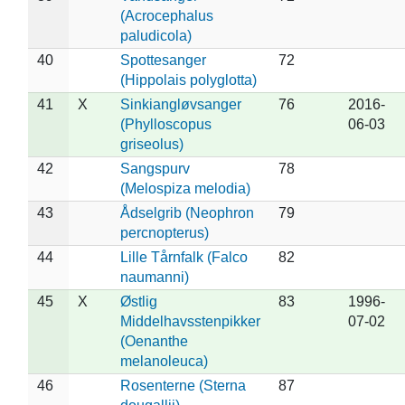
(Acrocephalus
paludicola)
40
Spottesanger
72
(Hippolais polyglotta)
41
X
Sinkiangløvsanger
76
2016-
(Phylloscopus
06-03
griseolus)
42
Sangspurv
78
(Melospiza melodia)
43
Ådselgrib (Neophron
79
percnopterus)
44
Lille Tårnfalk (Falco
82
naumanni)
45
X
Østlig
83
1996-
Middelhavsstenpikker
07-02
(Oenanthe
melanoleuca)
46
Rosenterne (Sterna
87