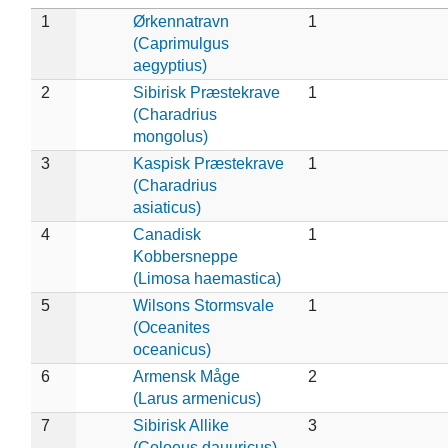
1
Ørkennatravn
1
(Caprimulgus
aegyptius)
2
Sibirisk Præstekrave
1
(Charadrius
mongolus)
3
Kaspisk Præstekrave
1
(Charadrius
asiaticus)
4
Canadisk
1
Kobbersneppe
(Limosa haemastica)
5
Wilsons Stormsvale
1
(Oceanites
oceanicus)
6
Armensk Måge
2
(Larus armenicus)
7
Sibirisk Allike
3
(Coloeus dauuricus)