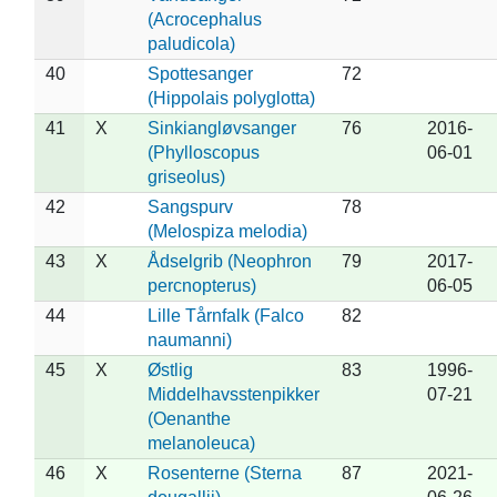
(Acrocephalus
paludicola)
40
Spottesanger
72
(Hippolais polyglotta)
41
X
Sinkiangløvsanger
76
2016-
(Phylloscopus
06-01
griseolus)
42
Sangspurv
78
(Melospiza melodia)
43
X
Ådselgrib (Neophron
79
2017-
percnopterus)
06-05
44
Lille Tårnfalk (Falco
82
naumanni)
45
X
Østlig
83
1996-
Middelhavsstenpikker
07-21
(Oenanthe
melanoleuca)
46
X
Rosenterne (Sterna
87
2021-