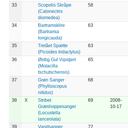
33
Scopolis Skråpe
58
(Calonectris
diomedea)
34
Bartramsklire
63
(Bartramia
longicauda)
35
Tretået Spætte
63
(Picoides tridactylus)
36
Østlig Gul Vipstjert
65
(Motacilla
tschutschensis)
37
Grøn Sanger
68
(Phylloscopus
nitidus)
38
X
Stribet
69
2008-
Græshoppesanger
10-17
(Locustella
lanceolata)
39
Vandsanger
72