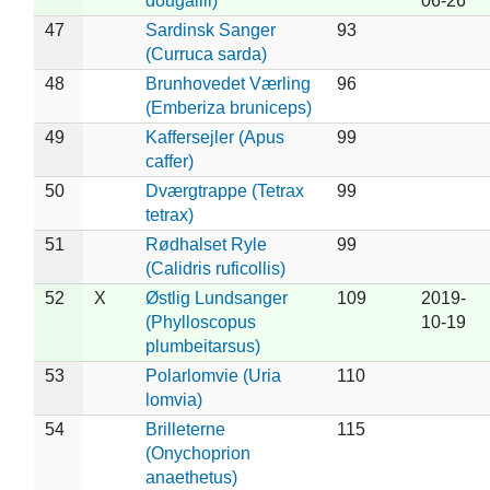
dougallii)
06-26
47
Sardinsk Sanger
93
(Curruca sarda)
48
Brunhovedet Værling
96
(Emberiza bruniceps)
49
Kaffersejler (Apus
99
caffer)
50
Dværgtrappe (Tetrax
99
tetrax)
51
Rødhalset Ryle
99
(Calidris ruficollis)
52
X
Østlig Lundsanger
109
2019-
(Phylloscopus
10-19
plumbeitarsus)
53
Polarlomvie (Uria
110
lomvia)
54
Brilleterne
115
(Onychoprion
anaethetus)