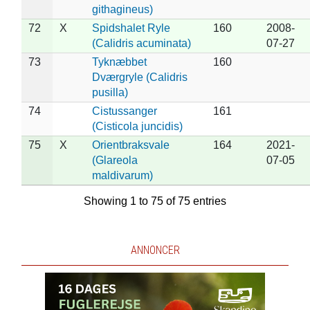
githagineus)
72
X
Spidshalet Ryle
160
2008-
(Calidris acuminata)
07-27
73
Tyknæbbet
160
Dværgryle (Calidris
pusilla)
74
Cistussanger
161
(Cisticola juncidis)
75
X
Orientbraksvale
164
2021-
(Glareola
07-05
maldivarum)
Showing 1 to 75 of 75 entries
ANNONCER