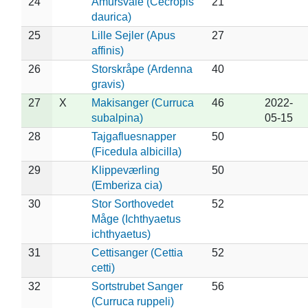
24
Amursvale (Cecropis
21
daurica)
25
Lille Sejler (Apus
27
affinis)
26
Storskråpe (Ardenna
40
gravis)
27
X
Makisanger (Curruca
46
2022-
subalpina)
05-15
28
Tajgafluesnapper
50
(Ficedula albicilla)
29
Klippeværling
50
(Emberiza cia)
30
Stor Sorthovedet
52
Måge (Ichthyaetus
ichthyaetus)
31
Cettisanger (Cettia
52
cetti)
32
Sortstrubet Sanger
56
(Curruca ruppeli)