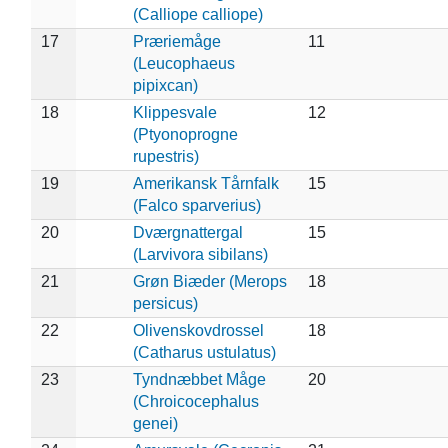
(Calliope calliope)
17
Præriemåge
11
(Leucophaeus
pipixcan)
18
Klippesvale
12
(Ptyonoprogne
rupestris)
19
Amerikansk Tårnfalk
15
(Falco sparverius)
20
Dværgnattergal
15
(Larvivora sibilans)
21
Grøn Biæder (Merops
18
persicus)
22
Olivenskovdrossel
18
(Catharus ustulatus)
23
Tyndnæbbet Måge
20
(Chroicocephalus
genei)