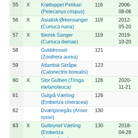
55
X
Krøltoppet Pelikan
116
2006-
(Pelecanus crispus)
08-06
56
X
Asiatisk Ørkensanger
119
2012-
(Curruca nana)
05-20
57
X
Iberisk Sanger
119
2019-
(Curruca iberiae)
10-20
58
Gulddrossel
121
(Zoothera aurea)
59
Atlantisk Skråpe
123
(Calonectris borealis)
60
X
Stor Gulben (Tringa
126
2020-
melanoleuca)
11-21
61
Gulgrå Værling
126
(Emberiza cineracea)
62
Dværgsnegås (Anser
130
rossii)
63
X
Gulbrynet Værling
130
2018-
(Emberiza
04-28