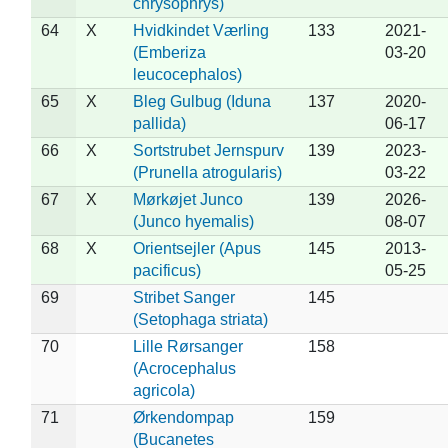
chrysophrys)
64
X
Hvidkindet Værling
133
2021-
(Emberiza
03-20
leucocephalos)
65
X
Bleg Gulbug (Iduna
137
2020-
pallida)
06-17
66
X
Sortstrubet Jernspurv
139
2023-
(Prunella atrogularis)
03-22
67
X
Mørkøjet Junco
139
2026-
(Junco hyemalis)
08-07
68
X
Orientsejler (Apus
145
2013-
pacificus)
05-25
69
Stribet Sanger
145
(Setophaga striata)
70
Lille Rørsanger
158
(Acrocephalus
agricola)
71
Ørkendompap
159
(Bucanetes