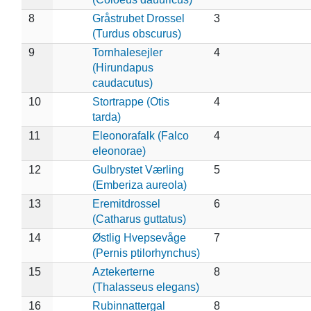
8
Gråstrubet Drossel
3
(Turdus obscurus)
9
Tornhalesejler
4
(Hirundapus
caudacutus)
10
Stortrappe (Otis
4
tarda)
11
Eleonorafalk (Falco
4
eleonorae)
12
Gulbrystet Værling
5
(Emberiza aureola)
13
Eremitdrossel
6
(Catharus guttatus)
14
Østlig Hvepsevåge
7
(Pernis ptilorhynchus)
15
Aztekerterne
8
(Thalasseus elegans)
16
Rubinnattergal
8