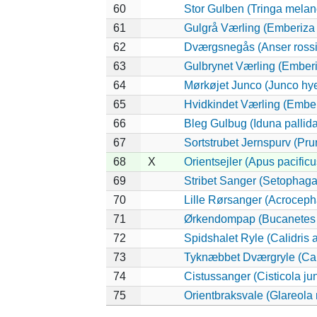
60
Stor Gulben (Tringa melan
61
Gulgrå Værling (Emberiza
62
Dværgsnegås (Anser rossi
63
Gulbrynet Værling (Emberi
64
Mørkøjet Junco (Junco hy
65
Hvidkindet Værling (Embe
66
Bleg Gulbug (Iduna pallida
67
Sortstrubet Jernspurv (Prun
68
X
Orientsejler (Apus pacificu
69
Stribet Sanger (Setophaga 
70
Lille Rørsanger (Acroceph
71
Ørkendompap (Bucanetes 
72
Spidshalet Ryle (Calidris 
73
Tyknæbbet Dværgryle (Cali
74
Cistussanger (Cisticola jun
75
Orientbraksvale (Glareola