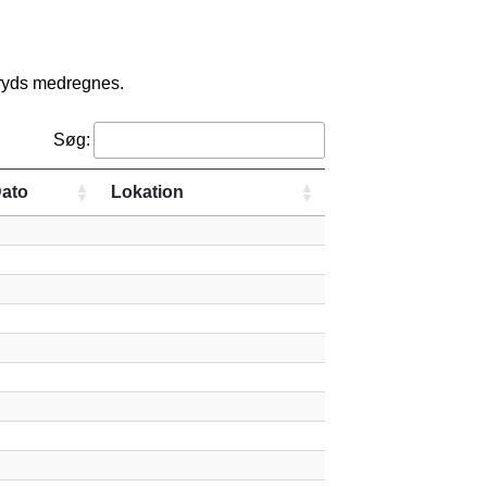
kryds medregnes.
Søg:
ato
Lokation