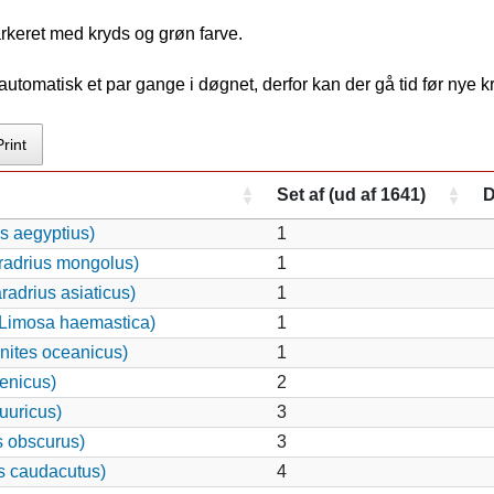
arkeret med kryds og grøn farve.
tomatisk et par gange i døgnet, derfor kan der gå tid før nye 
Print
Set af (ud af 1641)
D
s aegyptius)
1
radrius mongolus)
1
adrius asiaticus)
1
Limosa haemastica)
1
nites oceanicus)
1
enicus)
2
uuricus)
3
s obscurus)
3
s caudacutus)
4