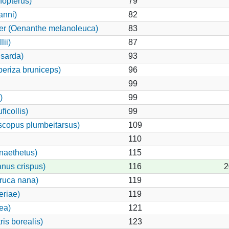
nopterus)
79
anni)
82
ker (Oenanthe melanoleuca)
83
ii)
87
 sarda)
93
eriza bruniceps)
96
99
)
99
ficollis)
99
scopus plumbeitarsus)
109
110
naethetus)
115
anus crispus)
116
2
ruca nana)
119
eriae)
119
ea)
121
is borealis)
123