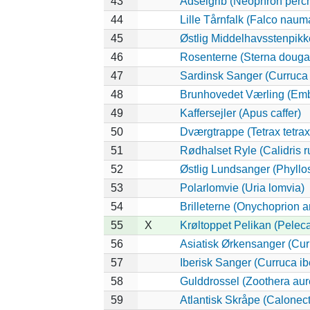
43
Ådselgrib (Neophron perc
44
Lille Tårnfalk (Falco naum
45
Østlig Middelhavsstenpik
46
Rosenterne (Sterna dougall
47
Sardinsk Sanger (Curruca
48
Brunhovedet Værling (Emb
49
Kaffersejler (Apus caffer)
50
Dværgtrappe (Tetrax tetrax
51
Rødhalset Ryle (Calidris ru
52
Østlig Lundsanger (Phyllo
53
Polarlomvie (Uria lomvia)
54
Brilleterne (Onychoprion a
55
X
Krøltoppet Pelikan (Pelec
56
Asiatisk Ørkensanger (Cur
57
Iberisk Sanger (Curruca ib
58
Gulddrossel (Zoothera aur
59
Atlantisk Skråpe (Calonectr