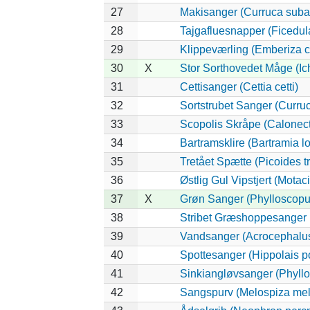
27
Makisanger (Curruca suba
28
Tajgafluesnapper (Ficedula 
29
Klippeværling (Emberiza c
30
X
Stor Sorthovedet Måge (Ic
31
Cettisanger (Cettia cetti)
32
Sortstrubet Sanger (Curruc
33
Scopolis Skråpe (Calonec
34
Bartramsklire (Bartramia l
35
Tretået Spætte (Picoides tr
36
Østlig Gul Vipstjert (Motac
37
X
Grøn Sanger (Phylloscopus
38
Stribet Græshoppesanger (
39
Vandsanger (Acrocephalus
40
Spottesanger (Hippolais po
41
Sinkiangløvsanger (Phyllo
42
Sangspurv (Melospiza mel