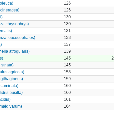
oleuca)
126
 cineracea)
126
i)
130
za chrysophrys)
130
emalis)
131
riza leucocephalos)
133
)
137
ella atrogularis)
139
s)
145
2
striata)
145
alus agricola)
158
githagineus)
159
acuminata)
160
dris pusilla)
160
cidis)
161
 maldivarum)
164