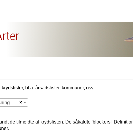
Arter
krydslister, bl.a. årsartslister, kommuner, osv.
×
sning
andt de tilmeldte af krydslisten. De såkaldte 'blockers'! Definition
oner.