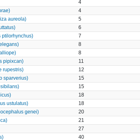
4
orae)
4
iza aureola)
5
ttatus)
6
 ptilorhynchus)
7
elegans)
8
alliope)
8
 pipixcan)
11
 rupestris)
12
o sparverius)
15
sibilans)
15
icus)
18
us ustulatus)
18
ocephalus genei)
20
ca)
21
27
s)
40