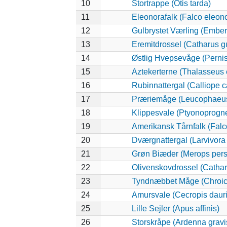
10
Stortrappe (Otis tarda)
11
Eleonorafalk (Falco eleon
12
Gulbrystet Værling (Ember
13
Eremitdrossel (Catharus gu
14
Østlig Hvepsevåge (Pernis
15
Aztekerterne (Thalasseus 
16
Rubinnattergal (Calliope c
17
Præriemåge (Leucophaeus
18
Klippesvale (Ptyonoprogne
19
Amerikansk Tårnfalk (Falc
20
Dværgnattergal (Larvivora 
21
Grøn Biæder (Merops pers
22
Olivenskovdrossel (Cathar
23
Tyndnæbbet Måge (Chroic
24
Amursvale (Cecropis dauri
25
Lille Sejler (Apus affinis)
26
Storskråpe (Ardenna gravi