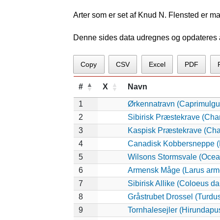
Arter som er set af Knud N. Flensted er m
Denne sides data udregnes og opdateres au
Copy
CSV
Excel
PDF
#
X
Navn
1
Ørkennatravn (Caprimulgu
2
Sibirisk Præstekrave (Cha
3
Kaspisk Præstekrave (Char
4
Canadisk Kobbersneppe (
5
Wilsons Stormsvale (Ocea
6
Armensk Måge (Larus arm
7
Sibirisk Allike (Coloeus da
8
Gråstrubet Drossel (Turdu
9
Tornhalesejler (Hirundapu