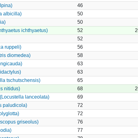
lpina)
46
albicilla)
50
ia)
50
hthyaetus ichthyaetus)
52
2
52
a ruppeli)
56
tris diomedea)
58
ongicauda)
63
idactylus)
63
illa tschutschensis)
65
 nitidus)
68
2
Locustella lanceolata)
69
 paludicola)
72
lyglotta)
72
scopus griseolus)
76
odia)
77