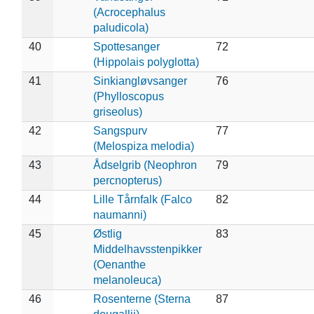
(Acrocephalus
paludicola)
40
Spottesanger
72
(Hippolais polyglotta)
41
Sinkiangløvsanger
76
(Phylloscopus
griseolus)
42
Sangspurv
77
(Melospiza melodia)
43
Ådselgrib (Neophron
79
percnopterus)
44
Lille Tårnfalk (Falco
82
naumanni)
45
Østlig
83
Middelhavsstenpikker
(Oenanthe
melanoleuca)
46
Rosenterne (Sterna
87