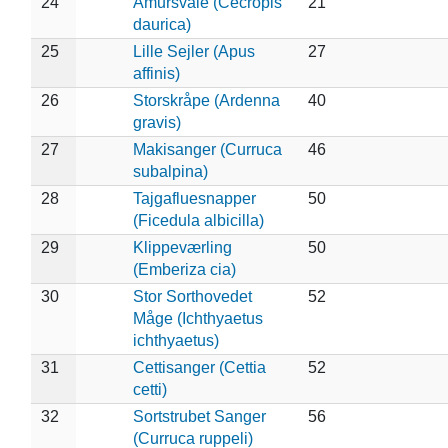
24
Amursvale (Cecropis
21
daurica)
25
Lille Sejler (Apus
27
affinis)
26
Storskråpe (Ardenna
40
gravis)
27
Makisanger (Curruca
46
subalpina)
28
Tajgafluesnapper
50
(Ficedula albicilla)
29
Klippeværling
50
(Emberiza cia)
30
Stor Sorthovedet
52
Måge (Ichthyaetus
ichthyaetus)
31
Cettisanger (Cettia
52
cetti)
32
Sortstrubet Sanger
56
(Curruca ruppeli)