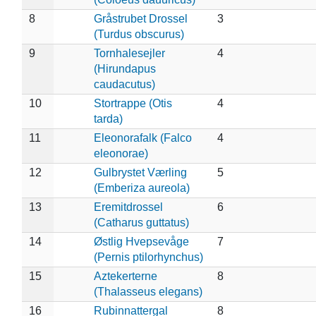
8
Gråstrubet Drossel
3
(Turdus obscurus)
9
Tornhalesejler
4
(Hirundapus
caudacutus)
10
Stortrappe (Otis
4
tarda)
11
Eleonorafalk (Falco
4
eleonorae)
12
Gulbrystet Værling
5
(Emberiza aureola)
13
Eremitdrossel
6
(Catharus guttatus)
14
Østlig Hvepsevåge
7
(Pernis ptilorhynchus)
15
Aztekerterne
8
(Thalasseus elegans)
16
Rubinnattergal
8