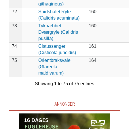
githagineus)
72
Spidshalet Ryle
160
(Calidris acuminata)
73
Tyknæbbet
160
Dværgryle (Calidris
pusilla)
74
Cistussanger
161
(Cisticola juncidis)
75
Orientbraksvale
164
(Glareola
maldivarum)
Showing 1 to 75 of 75 entries
ANNONCER