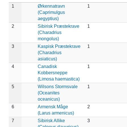
1
Ørkennatravn
1
(Caprimulgus
aegyptius)
2
Sibirisk Præstekrave
1
(Charadrius
mongolus)
3
Kaspisk Præstekrave
1
(Charadrius
asiaticus)
4
Canadisk
1
Kobbersneppe
(Limosa haemastica)
5
Wilsons Stormsvale
1
(Oceanites
oceanicus)
6
Armensk Måge
2
(Larus armenicus)
7
Sibirisk Allike
3
(Coloeus dauuricus)