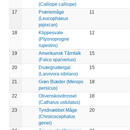
(Calliope calliope)
17
Præriemåge
11
(Leucophaeus
pipixcan)
18
Klippesvale
12
(Ptyonoprogne
rupestris)
19
Amerikansk Tårnfalk
15
(Falco sparverius)
20
Dværgnattergal
15
(Larvivora sibilans)
21
Grøn Biæder (Merops
18
persicus)
22
Olivenskovdrossel
18
(Catharus ustulatus)
23
Tyndnæbbet Måge
20
(Chroicocephalus
genei)