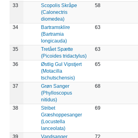
33
Scopolis Skråpe
58
(Calonectris
diomedea)
34
Bartramsklire
63
(Bartramia
longicauda)
35
Tretået Spætte
63
(Picoides tridactylus)
36
Østlig Gul Vipstjert
65
(Motacilla
tschutschensis)
37
Grøn Sanger
68
(Phylloscopus
nitidus)
38
Stribet
69
Græshoppesanger
(Locustella
lanceolata)
39
Vandsanger
72