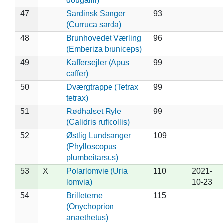
dougallii)
47
Sardinsk Sanger
93
(Curruca sarda)
48
Brunhovedet Værling
96
(Emberiza bruniceps)
49
Kaffersejler (Apus
99
caffer)
50
Dværgtrappe (Tetrax
99
tetrax)
51
Rødhalset Ryle
99
(Calidris ruficollis)
52
Østlig Lundsanger
109
(Phylloscopus
plumbeitarsus)
53
X
Polarlomvie (Uria
110
2021-
lomvia)
10-23
54
Brilleterne
115
(Onychoprion
anaethetus)