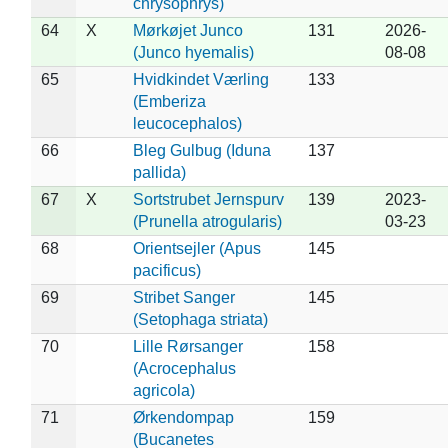
chrysophrys)
64
X
Mørkøjet Junco
131
2026-
(Junco hyemalis)
08-08
65
Hvidkindet Værling
133
(Emberiza
leucocephalos)
66
Bleg Gulbug (Iduna
137
pallida)
67
X
Sortstrubet Jernspurv
139
2023-
(Prunella atrogularis)
03-23
68
Orientsejler (Apus
145
pacificus)
69
Stribet Sanger
145
(Setophaga striata)
70
Lille Rørsanger
158
(Acrocephalus
agricola)
71
Ørkendompap
159
(Bucanetes