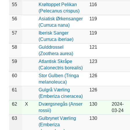
55
Krøltoppet Pelikan
116
(Pelecanus crispus)
56
Asiatisk Ørkensanger
119
(Curruca nana)
57
Iberisk Sanger
119
(Curruca iberiae)
58
Gulddrossel
121
(Zoothera aurea)
59
Atlantisk Skråpe
123
(Calonectris borealis)
60
Stor Gulben (Tringa
126
melanoleuca)
61
Gulgrå Værling
126
(Emberiza cineracea)
62
X
Dværgsnegås (Anser
130
2024-
rossii)
03-24
63
Gulbrynet Værling
130
(Emberiza